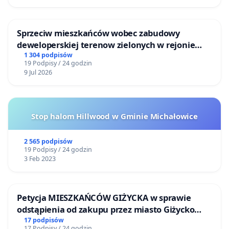
Sprzeciw mieszkańców wobec zabudowy
deweloperskiej terenow zielonych w rejonie
Bulwarów Straceńskich w Bielsku-Białej
1 304 podpisów
19 Podpisy / 24 godzin
9 Jul 2026
Stop halom Hillwood w Gminie Michałowice
2 565 podpisów
19 Podpisy / 24 godzin
3 Feb 2023
Petycja MIESZKAŃCÓW GIŻYCKA w sprawie
odstąpienia od zakupu przez miasto Giżycko
nieruchomości położonej nad jeziorem Niegocin
17 podpisów
17 Podpisy / 24 godzin