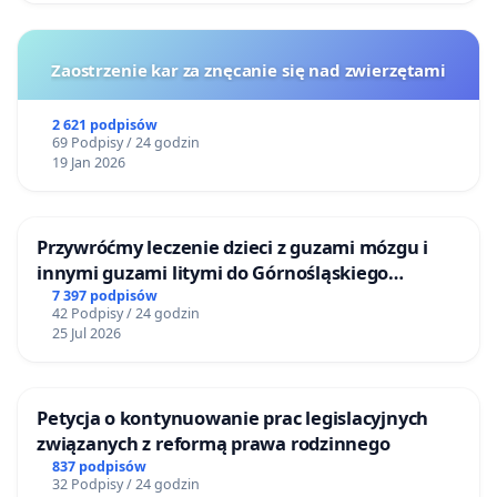
Zaostrzenie kar za znęcanie się nad zwierzętami
2 621 podpisów
69 Podpisy / 24 godzin
19 Jan 2026
Przywróćmy leczenie dzieci z guzami mózgu i
innymi guzami litymi do Górnośląskiego
Centrum Zdrowia Dziecka w Katowicach
7 397 podpisów
42 Podpisy / 24 godzin
25 Jul 2026
Petycja o kontynuowanie prac legislacyjnych
związanych z reformą prawa rodzinnego
837 podpisów
32 Podpisy / 24 godzin