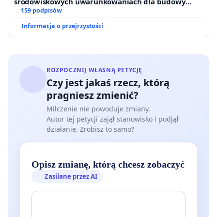
środowiskowych uwarunkowaniach dla budowy
zakładu wytwarzania biometanu „Krynki” w
159 podpisów
Ostrowiu Południowym oraz ochrony mieszkańców i
Informacja o przejrzystości
Puszczy Knyszyńskiej
ROZPOCZNIJ WŁASNĄ PETYCJĘ
Czy jest jakaś rzecz, którą
pragniesz zmienić?
Milczenie nie powoduje zmiany.
Autor tej petycji zajął stanowisko i podjął
działanie. Zrobisz to samo?
Opisz zmianę, którą chcesz zobaczyć
Zasilane przez AI