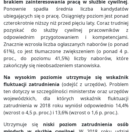
brakiem zainteresowania pracą w służbie cywilnej
.
Ponownie spadła średnia liczba kandydatów
ubiegających się o pracę. Osiągnięty poziom jest ponad
czterokrotnie niższy niż przed pięciu laty. Coraz trudniej
pozyskać do służby cywilnej pracowników z
odpowiednim przygotowaniem i kompetencjami.
Znacznie wzrosła liczba ogłaszanych naborów (o ponad
61%), co jest tłumaczone zwiększeniem (o ponad 4 p.
proc., do poziomu 41,5%) liczby naborów, które
zakończyły się nieobsadzeniem stanowiska.
Na wysokim poziomie utrzymuje się wskaźnik
fluktuacji zatrudnienia
(odejść z urzędów). Problem
ten dotyczy w szczególności ministerstw oraz urzędów
wojewódzkich, dla których wskaźnik fluktuacji
zatrudnienia w 2018 roku wyniósł odpowiednio 14,4%
(wzrost o 4,5 p. proc.) i 13,6% (wzrost o 1,6 p. proc.).
Utrzymuje się
niski poziom zatrudnienia osób
młodych w służbie cywilnej
. W 2018 roku udział