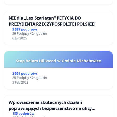
NIE dla „Lex Szarlatan” PETYCJA DO
PREZYDENTA RZECZYPOSPOLITEJ POLSKIEJ
5 387 podpisów
29 Podpisy / 24 godzin
6 Jul 2026
Stop halom Hillwood w Gminie Michałowice
2 551 podpisów
25 Podpisy / 24 godzin
3 Feb 2023
Wprowadzenie skutecznych działań
poprawiających bezpieczeństwo na ulicy
Żeromskiego w Otwocku
185 podpisów