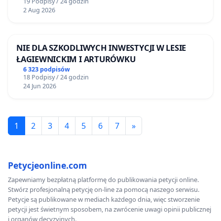
19 Podpisy / 24 godzin
2 Aug 2026
NIE DLA SZKODLIWYCH INWESTYCJI W LESIE
ŁAGIEWNICKIM I ARTURÓWKU
6 323 podpisów
18 Podpisy / 24 godzin
24 Jun 2026
1
2
3
4
5
6
7
»
Petycjeonline.com
Zapewniamy bezpłatną platformę do publikowania petycji online.
Stwórz profesjonalną petycję on-line za pomocą naszego serwisu.
Petycje są publikowane w mediach każdego dnia, więc stworzenie
petycji jest świetnym sposobem, na zwrócenie uwagi opinii publicznej
i organów decyzyjnych.