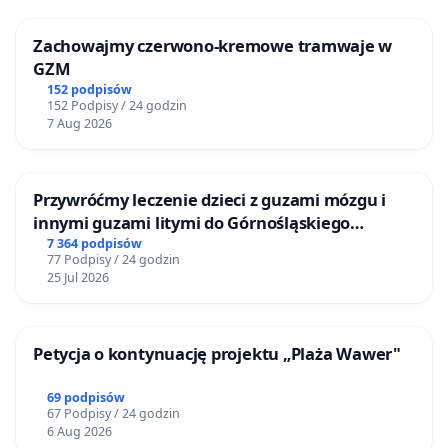
Zachowajmy czerwono-kremowe tramwaje w
GZM
152 podpisów
152 Podpisy / 24 godzin
7 Aug 2026
Przywróćmy leczenie dzieci z guzami mózgu i
innymi guzami litymi do Górnośląskiego
Centrum Zdrowia Dziecka w Katowicach
7 364 podpisów
77 Podpisy / 24 godzin
25 Jul 2026
Petycja o kontynuację projektu „Plaża Wawer"
69 podpisów
67 Podpisy / 24 godzin
6 Aug 2026