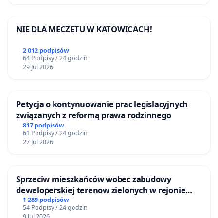
NIE DLA MECZETU W KATOWICACH!
2 012 podpisów
64 Podpisy / 24 godzin
29 Jul 2026
Petycja o kontynuowanie prac legislacyjnych
związanych z reformą prawa rodzinnego
817 podpisów
61 Podpisy / 24 godzin
27 Jul 2026
Sprzeciw mieszkańców wobec zabudowy
deweloperskiej terenow zielonych w rejonie
Bulwarów Straceńskich w Bielsku-Białej
1 289 podpisów
54 Podpisy / 24 godzin
9 Jul 2026