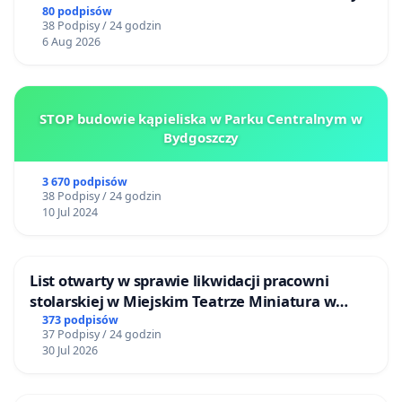
80 podpisów
38 Podpisy / 24 godzin
6 Aug 2026
STOP budowie kąpieliska w Parku Centralnym w
Bydgoszczy
3 670 podpisów
38 Podpisy / 24 godzin
10 Jul 2024
List otwarty w sprawie likwidacji pracowni
stolarskiej w Miejskim Teatrze Miniatura w
Gdańsku
373 podpisów
37 Podpisy / 24 godzin
30 Jul 2026