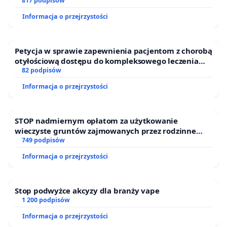
817 podpisów
Informacja o przejrzystości
Petycja w sprawie zapewnienia pacjentom z chorobą
otyłościową dostępu do kompleksowego leczenia
oraz programów profilaktycznych.
82 podpisów
Informacja o przejrzystości
STOP nadmiernym opłatom za użytkowanie
wieczyste gruntów zajmowanych przez rodzinne
ogrody działkowe.
749 podpisów
Informacja o przejrzystości
Stop podwyżce akcyzy dla branży vape
1 200 podpisów
Informacja o przejrzystości