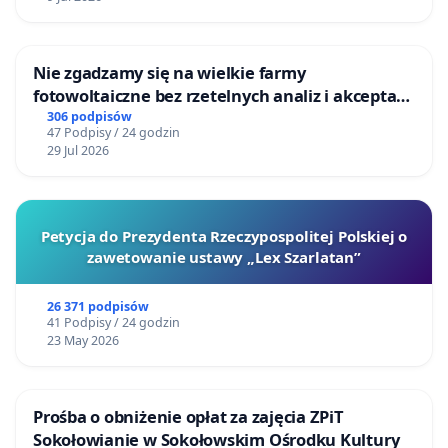
Nie zgadzamy się na wielkie farmy
fotowoltaiczne bez rzetelnych analiz i akceptacji
mieszkańców
306 podpisów
47 Podpisy / 24 godzin
29 Jul 2026
Petycja do Prezydenta Rzeczypospolitej Polskiej o
zawetowanie ustawy „Lex Szarlatan”
26 371 podpisów
41 Podpisy / 24 godzin
23 May 2026
Prośba o obniżenie opłat za zajęcia ZPiT
Sokołowianie w Sokołowskim Ośrodku Kultury