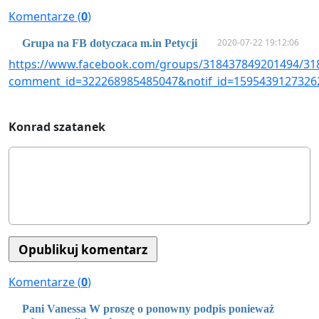
Komentarze (
0
)
2020-07-22 19:12:06
Grupa na FB dotyczaca m.in Petycji
https://www.facebook.com/groups/318437849201494/31
comment_id=322268985485047&notif_id=1595439127326
Konrad szatanek
Komentarze (
0
)
Pani Vanessa W proszę o ponowny podpis ponieważ