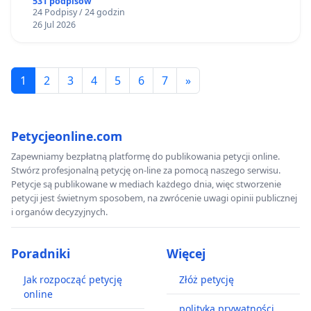
dla mieszkańców Gminy Nysa
531 podpisów
24 Podpisy / 24 godzin
26 Jul 2026
1
2
3
4
5
6
7
»
Petycjeonline.com
Zapewniamy bezpłatną platformę do publikowania petycji online.
Stwórz profesjonalną petycję on-line za pomocą naszego serwisu.
Petycje są publikowane w mediach każdego dnia, więc stworzenie
petycji jest świetnym sposobem, na zwrócenie uwagi opinii publicznej
i organów decyzyjnych.
Poradniki
Więcej
Jak rozpocząć petycję
Złóż petycję
online
polityka prywatności