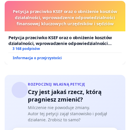
Petycja przeciwko KSEF oraz o obniżenie kosztów
działalności, wprowadzenie odpowiedzialności
finansowej kluczowych urzędników i sędziów
Petycja przeciwko KSEF oraz o obniżenie kosztów
działalności, wprowadzenie odpowiedzialności
finansowej kluczowych urzędników i sędziów
3 168 podpisów
Informacja o przejrzystości
ROZPOCZNIJ WŁASNĄ PETYCJĘ
Czy jest jakaś rzecz, którą
pragniesz zmienić?
Milczenie nie powoduje zmiany.
Autor tej petycji zajął stanowisko i podjął
działanie. Zrobisz to samo?