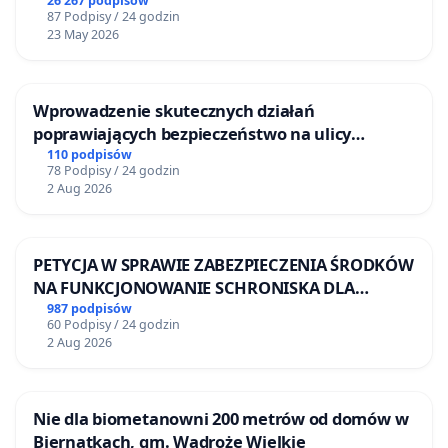
26 267 podpisów
87 Podpisy / 24 godzin
23 May 2026
Wprowadzenie skutecznych działań
poprawiających bezpieczeństwo na ulicy
Żeromskiego w Otwocku
110 podpisów
78 Podpisy / 24 godzin
2 Aug 2026
PETYCJA W SPRAWIE ZABEZPIECZENIA ŚRODKÓW
NA FUNKCJONOWANIE SCHRONISKA DLA
BEZDOMNYCH ZWIERZĄT W SKARYSZEWIE
987 podpisów
60 Podpisy / 24 godzin
2 Aug 2026
Nie dla biometanowni 200 metrów od domów w
Biernatkach, gm. Wądroże Wielkie