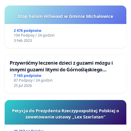
Stop halom Hillwood w Gminie Michałowice
2 476 podpisów
104 Podpisy / 24 godzin
3 Feb 2023
Przywróćmy leczenie dzieci z guzami mózgu i
innymi guzami litymi do Górnośląskiego
Centrum Zdrowia Dziecka w Katowicach
7 165 podpisów
87 Podpisy / 24 godzin
25 Jul 2026
Petycja do Prezydenta Rzeczypospolitej Polskiej o
zawetowanie ustawy „Lex Szarlatan”