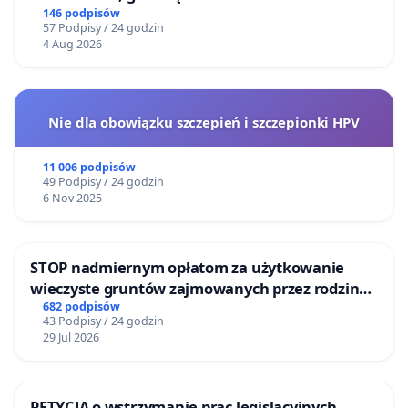
146 podpisów
57 Podpisy / 24 godzin
4 Aug 2026
Nie dla obowiązku szczepień i szczepionki HPV
11 006 podpisów
49 Podpisy / 24 godzin
6 Nov 2025
STOP nadmiernym opłatom za użytkowanie
wieczyste gruntów zajmowanych przez rodzinne
ogrody działkowe.
682 podpisów
43 Podpisy / 24 godzin
29 Jul 2026
PETYCJA o wstrzymanie prac legislacyjnych