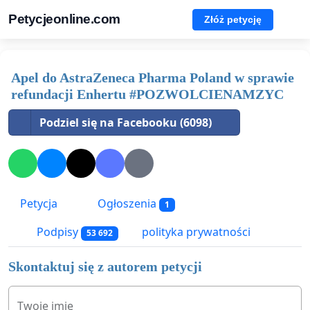
Petycjeonline.com
Złóż petycję
Apel do AstraZeneca Pharma Poland w sprawie
refundacji Enhertu #POZWOLCIENAMZYC
Podziel się na Facebooku (6098)
Petycja
Ogłoszenia
1
Podpisy
polityka prywatności
53 692
Skontaktuj się z autorem petycji
Twoje imię