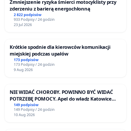
Zmniejszenie ryzyka śmierci motocyklisty przy
zderzeniu z barierą energochłonną
2 822 podpisów
933 Podpisy / 24 godzin
23 Jul 2026
Krótkie spodnie dla kierowców komunikacji
miejskiej podczas upałów
173 podpisów
173 Podpisy / 24 godzin
9 Aug 2026
NIE WIDAĆ CHOROBY. POWINNO BYĆ WIDAĆ
POTRZEBĘ POMOCY. Apel do władz Katowice
Airport o przystąpienie do programu HIDDEN
149 podpisów
149 Podpisy / 24 godzin
DISABILITIES SUNFLOWER – SŁONECZNIK –
10 Aug 2026
UKRYTE NIEPEŁNOSPRAWNOŚCI