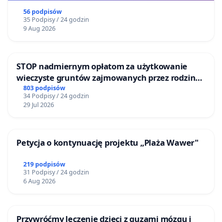
56 podpisów
35 Podpisy / 24 godzin
9 Aug 2026
STOP nadmiernym opłatom za użytkowanie
wieczyste gruntów zajmowanych przez rodzinne
ogrody działkowe.
803 podpisów
34 Podpisy / 24 godzin
29 Jul 2026
Petycja o kontynuację projektu „Plaża Wawer"
219 podpisów
31 Podpisy / 24 godzin
6 Aug 2026
Przywróćmy leczenie dzieci z guzami mózgu i