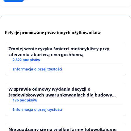
Petycje promowane przez innych użytkowników
Zmniejszenie ryzyka śmierci motocyklisty przy
zderzeniu z barierą energochłonną
2 822 podpisów
Informacja o przejrzystości
W sprawie odmowy wydania decyzji o
środowiskowych uwarunkowaniach dla budowy
zakładu wytwarzania biometanu „Krynki” w
176 podpisów
Ostrowiu Południowym oraz ochrony mieszkańców i
Informacja o przejrzystości
Puszczy Knyszyńskiej
Nie zgadzamy się na wielkie farmy fotowoltaiczne