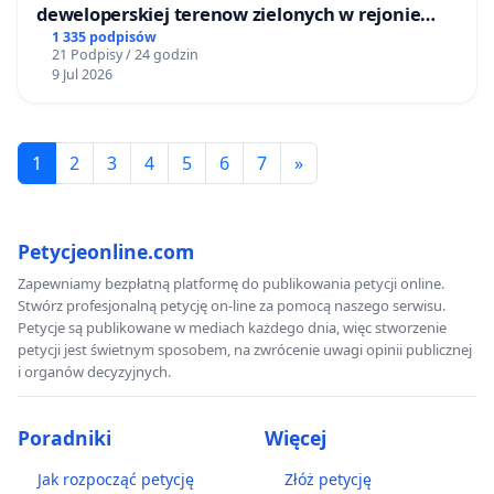
deweloperskiej terenow zielonych w rejonie
Bulwarów Straceńskich w Bielsku-Białej
1 335 podpisów
21 Podpisy / 24 godzin
9 Jul 2026
1
2
3
4
5
6
7
»
Petycjeonline.com
Zapewniamy bezpłatną platformę do publikowania petycji online.
Stwórz profesjonalną petycję on-line za pomocą naszego serwisu.
Petycje są publikowane w mediach każdego dnia, więc stworzenie
petycji jest świetnym sposobem, na zwrócenie uwagi opinii publicznej
i organów decyzyjnych.
Poradniki
Więcej
Jak rozpocząć petycję
Złóż petycję