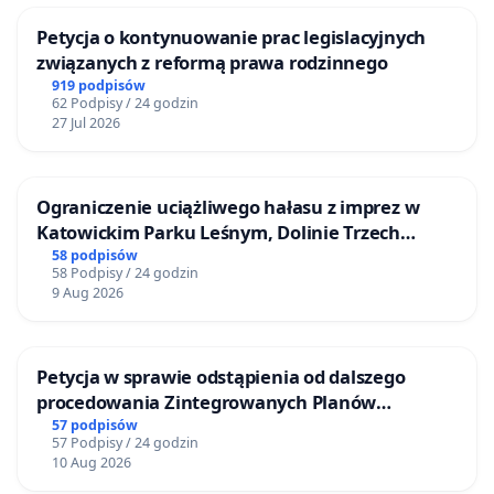
Petycja o kontynuowanie prac legislacyjnych
związanych z reformą prawa rodzinnego
919 podpisów
62 Podpisy / 24 godzin
27 Jul 2026
Ograniczenie uciążliwego hałasu z imprez w
Katowickim Parku Leśnym, Dolinie Trzech
Stawów i na Lotnisku Muchowiec
58 podpisów
58 Podpisy / 24 godzin
9 Aug 2026
Petycja w sprawie odstąpienia od dalszego
procedowania Zintegrowanych Planów
Inwestycyjnych „Myślenice – Barnasiówka” oraz
57 podpisów
57 Podpisy / 24 godzin
„Myślenice – Bukówka”
10 Aug 2026