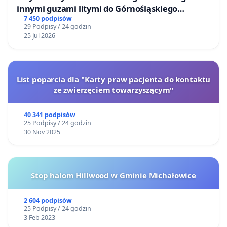
innymi guzami litymi do Górnośląskiego
Centrum Zdrowia Dziecka w Katowicach
7 450 podpisów
29 Podpisy / 24 godzin
25 Jul 2026
List poparcia dla "Karty praw pacjenta do kontaktu
ze zwierzęciem towarzyszącym"
40 341 podpisów
25 Podpisy / 24 godzin
30 Nov 2025
Stop halom Hillwood w Gminie Michałowice
2 604 podpisów
25 Podpisy / 24 godzin
3 Feb 2023