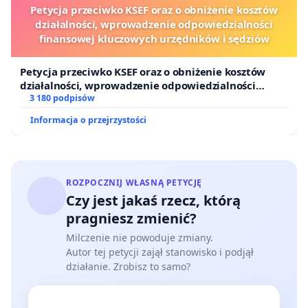
Petycja przeciwko KSEF oraz o obniżenie kosztów
działalności, wprowadzenie odpowiedzialności
finansowej kluczowych urzędników i sędziów
Petycja przeciwko KSEF oraz o obniżenie kosztów
działalności, wprowadzenie odpowiedzialności
finansowej kluczowych urzędników i sędziów
3 180 podpisów
Informacja o przejrzystości
ROZPOCZNIJ WŁASNĄ PETYCJĘ
Czy jest jakaś rzecz, którą
pragniesz zmienić?
Milczenie nie powoduje zmiany.
Autor tej petycji zajął stanowisko i podjął
działanie. Zrobisz to samo?