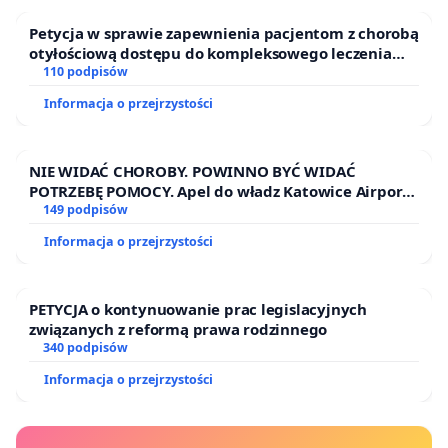
Petycja w sprawie zapewnienia pacjentom z chorobą
otyłościową dostępu do kompleksowego leczenia
oraz programów profilaktycznych.
110 podpisów
Informacja o przejrzystości
NIE WIDAĆ CHOROBY. POWINNO BYĆ WIDAĆ
POTRZEBĘ POMOCY. Apel do władz Katowice Airport
o przystąpienie do programu HIDDEN DISABILITIES
149 podpisów
SUNFLOWER – SŁONECZNIK – UKRYTE
Informacja o przejrzystości
NIEPEŁNOSPRAWNOŚCI
PETYCJA o kontynuowanie prac legislacyjnych
związanych z reformą prawa rodzinnego
340 podpisów
Informacja o przejrzystości