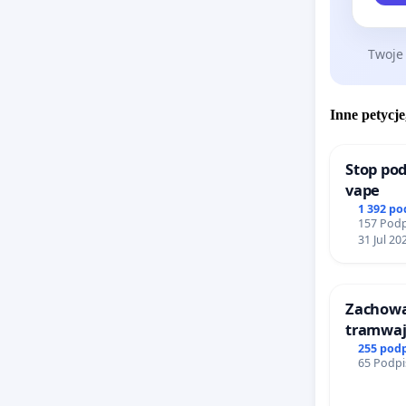
Twoje
Inne petycje
Stop pod
vape
1 392 p
157 Podp
31 Jul 20
Zachow
tramwa
255 pod
65 Podpi