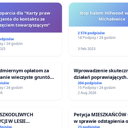
poparcia dla "Karty praw
Stop halom Hillwood 
jenta do kontaktu ze
Michałowice
zęciem towarzyszącym"
2 574 podpisów
18 Podpisy / 24 godzin
podpisów
sy / 24 godzin
025
3 Feb 2023
dmiernym opłatom za
Wprowadzenie skutecz
anie wieczyste gruntów
działań poprawiających
nych przez rodzinne
bezpieczeństwo na ulic
pisów
204 podpisów
sy / 24 godzin
15 Podpisy / 24 godzin
działkowe.
Żeromskiego w Otwock
26
2 Aug 2026
A SZKODLIWYCH
Petycja MIESZKAŃCÓW
CJI W LESIE
w sprawie odstąpienia 
NICKIM I ARTURÓWKU
przez miasto Giżycko
odpisów
23 podpisów