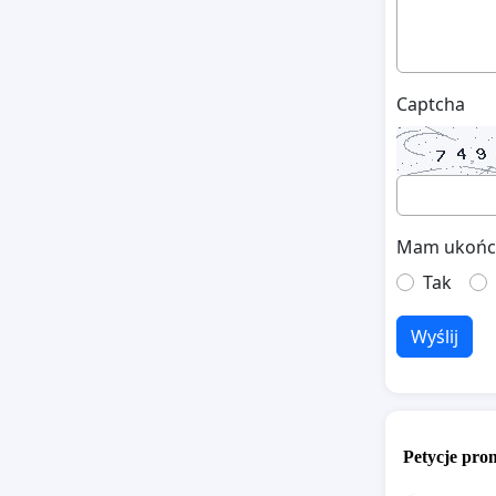
Captcha
Mam ukończo
Tak
Wyślij
Petycje pr