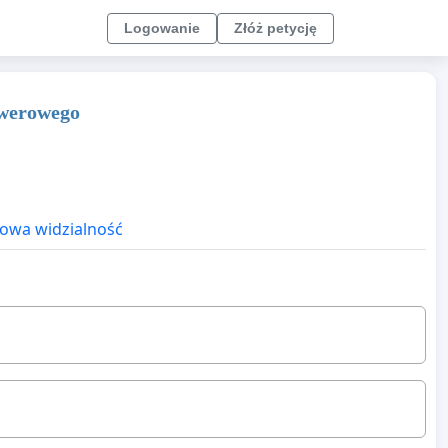
Logowanie
Złóż petycję
owerowego
owa widzialność