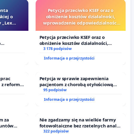
enta
Petycja przeciwko KSEF oraz o
kiej o
obniżenie kosztów działalności,
 „Lex
wprowadzenie odpowiedzialności
finansowej kluczowych urzędników
i sędziów
Petycja przeciwko KSEF oraz o
o
obniżenie kosztów działalności,
Szarlatan”
wprowadzenie odpowiedzialności
3 178 podpisów
finansowej kluczowych urzędników i
Informacja o przejrzystości
sędziów
 prac
Petycja w sprawie zapewnienia
 z reformą
pacjentom z chorobą otyłościową
dostępu do kompleksowego leczenia
95 podpisów
oraz programów profilaktycznych.
Informacja o przejrzystości
m za
Nie zgadzamy się na wielkie farmy
runtów
fotowoltaiczne bez rzetelnych analiz
nne ogrody
i akceptacji mieszkańców
322 podpisów