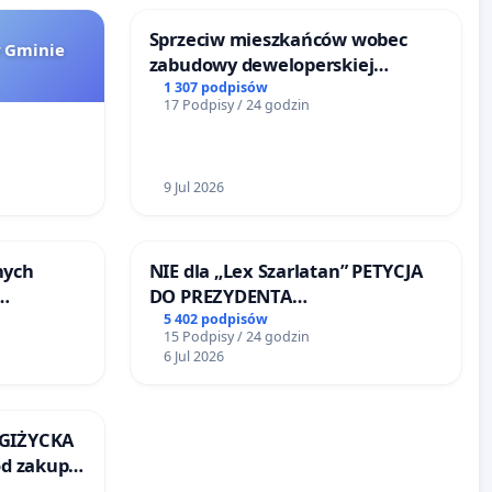
Sprzeciw mieszkańców wobec
w Gminie
zabudowy deweloperskiej
terenow zielonych w rejonie
1 307 podpisów
17 Podpisy / 24 godzin
Bulwarów Straceńskich w
Bielsku-Białej
9 Jul 2026
nych
NIE dla „Lex Szarlatan” PETYCJA
DO PREZYDENTA
y
RZECZYPOSPOLITEJ POLSKIEJ
5 402 podpisów
15 Podpisy / 24 godzin
u
6 Jul 2026
 GIŻYCKA
od zakupu