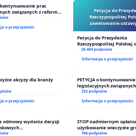
o kontynuowanie prac
Petycja do Prezyd
jnych związanych z reformą
Rzeczypospolitej Pols
dzinnego
isów
zawetowanie ustawy
ja o przejrzystości
Szarlatan”
Petycja do Prezydenta
Rzeczypospolitej Polskiej 
zawetowanie ustawy „Lex 
26 404 podpisów
Informacja o przejrzystości
wyżce akcyzy dla branży
PETYCJA o kontynuowanie
legislacyjnych związanych
dpisów
prawa rodzinnego
332 podpisów
ja o przejrzystości
Informacja o przejrzystości
e odmowy wydania decyzji
STOP nadmiernym opłato
iskowych
użytkowanie wieczyste g
waniach dla budowy
isów
zajmowanych przez rodzi
766 podpisów