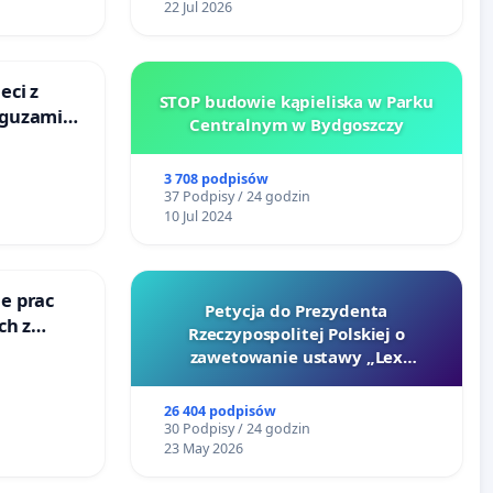
22 Jul 2026
eci z
STOP budowie kąpieliska w Parku
 guzami
Centralnym w Bydgoszczy
o
ka w
3 708 podpisów
37 Podpisy / 24 godzin
10 Jul 2024
e prac
Petycja do Prezydenta
ch z
Rzeczypospolitej Polskiej o
ego
zawetowanie ustawy „Lex
Szarlatan”
26 404 podpisów
30 Podpisy / 24 godzin
23 May 2026