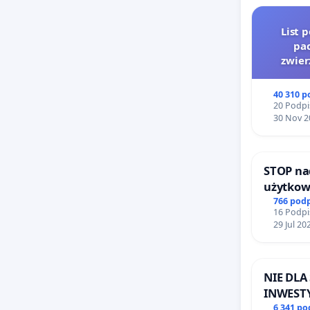
List 
pac
zwier
40 310 
20 Podpi
30 Nov 2
STOP na
użytkow
zajmowa
766 pod
16 Podpi
ogrody 
29 Jul 20
NIE DL
INWESTY
ŁAGIEW
6 341 p