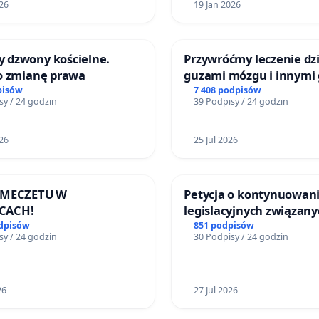
26
19 Jan 2026
 dzwony kościelne.
Przywróćmy leczenie dzi
 o zmianę prawa
guzami mózgu i innymi
litymi do Górnośląskieg
pisów
7 408 podpisów
sy / 24 godzin
39 Podpisy / 24 godzin
Centrum Zdrowia Dziec
Katowicach
26
25 Jul 2026
 MECZETU W
Petycja o kontynuowani
CACH!
legislacyjnych związany
reformą prawa rodzinn
odpisów
851 podpisów
sy / 24 godzin
30 Podpisy / 24 godzin
26
27 Jul 2026