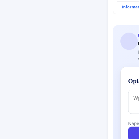
zakładu 
Informac
„Krynki”
oraz ochr
Knyszyńsk
Opi
Napis