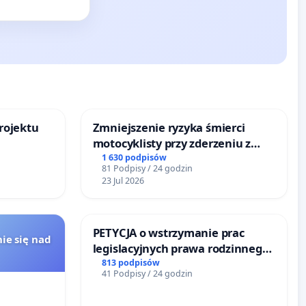
rojektu
Zmniejszenie ryzyka śmierci
motocyklisty przy zderzeniu z
barierą energochłonną
1 630 podpisów
81 Podpisy / 24 godzin
23 Jul 2026
PETYCJA o wstrzymanie prac
ie się nad
legislacyjnych prawa rodzinnego
narażających ofiary przemocy
813 podpisów
41 Podpisy / 24 godzin