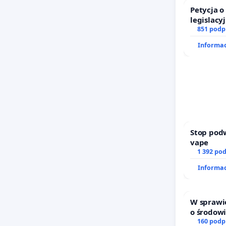
Petycja 
legislacy
prawa ro
851 podp
Informac
Stop pod
vape
1 392 po
Informac
W sprawi
o środow
uwarunko
160 podp