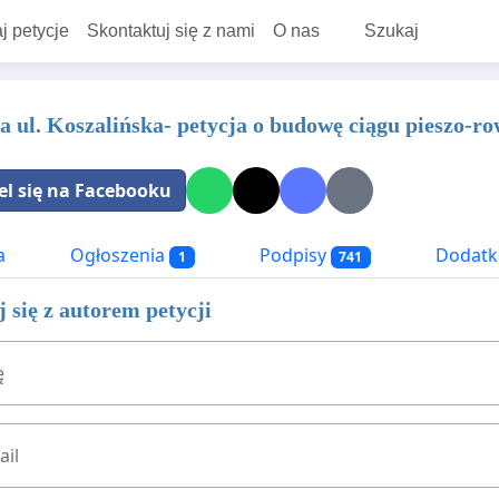
j petycje
Skontaktuj się z nami
O nas
Szukaj
a ul. Koszalińska- petycja o budowę ciągu pieszo-r
el się na Facebooku
a
Ogłoszenia
Podpisy
Dodatk
1
741
 się z autorem petycji
ę
ail