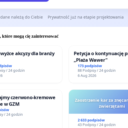
 dane należą do Ciebie
Prywatność już na etapie projektowania
, które mogą cię zainteresować
wyżce akcyzy dla branży
Petycja o kontynuację p
„Plaża Wawer"
odpisów
173 podpisów
isy / 24 godzin
88 Podpisy / 24 godzin
26
6 Aug 2026
ajmy czerwono-kremowe
Zaostrzenie kar za znęcan
je w GZM
zwierzętami
pisów
sy / 24 godzin
2 633 podpisów
43 Podpisy / 24 godzin