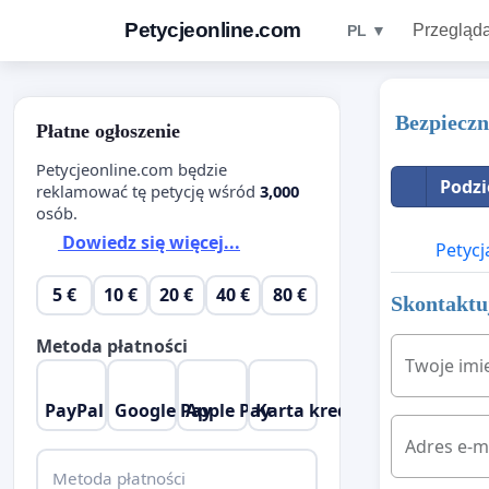
Petycjeonline.com
Przegląda
PL ▼
Bezpieczn
Płatne ogłoszenie
Petycjeonline.com będzie
Podzi
reklamować tę petycję wśród
3,000
osób.
Dowiedz się więcej...
Petycj
5 €
10 €
20 €
40 €
80 €
Skontaktuj
Metoda płatności
Twoje imi
PayPal
Google Pay
Apple Pay
Karta kredytowa
Adres e-m
Metoda płatności