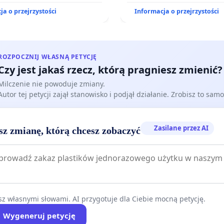
wytwarzania biometanu
działkowe.
ja o przejrzystości
Informacja o przejrzystości
 w Ostrowiu Południowym
ony mieszkańców i Puszczy
iej
ROZPOCZNIJ WŁASNĄ PETYCJĘ
Czy jest jakaś rzecz, którą pragniesz zmienić?
Milczenie nie powoduje zmiany.
Autor tej petycji zajął stanowisko i podjął działanie. Zrobisz to samo
Zasilane przez AI
sz zmianę, którą chcesz zobaczyć
z własnymi słowami. AI przygotuje dla Ciebie mocną petycję.
Wygeneruj petycję