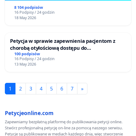
8 104 podpisów
16 Podpisy / 24 godzin
18 May 2026
Petycja w sprawie zapewnienia pacjentom z
chorobą otyłościową dostępu do
kompleksowego leczenia oraz programów
100 podpisów
16 Podpisy / 24 godzin
profilaktycznych.
13 May 2026
1
2
3
4
5
6
7
»
Petycjeonline.com
Zapewniamy bezpłatną platformę do publikowania petycji online.
Stwórz profesjonalną petycję on-line za pomocą naszego serwisu.
Petycje są publikowane w mediach każdego dnia, więc stworzenie