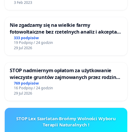
3 Feb 2023
Nie zgadzamy się na wielkie farmy
fotowoltaiczne bez rzetelnych analiz i akceptacji
mieszkańców
333 podpisów
19 Podpisy / 24 godzin
29 Jul 2026
STOP nadmiernym opłatom za użytkowanie
wieczyste gruntów zajmowanych przez rodzinne
ogrody działkowe.
769 podpisów
16 Podpisy / 24 godzin
29 Jul 2026
STOP Lex Szarlatan-Brońmy Wolności Wyboru
Terapii Naturalnych !