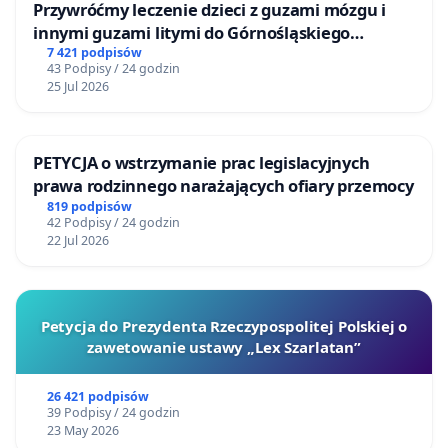
Przywróćmy leczenie dzieci z guzami mózgu i
innymi guzami litymi do Górnośląskiego
Centrum Zdrowia Dziecka w Katowicach
7 421 podpisów
43 Podpisy / 24 godzin
25 Jul 2026
PETYCJA o wstrzymanie prac legislacyjnych
prawa rodzinnego narażających ofiary przemocy
819 podpisów
42 Podpisy / 24 godzin
22 Jul 2026
Petycja do Prezydenta Rzeczypospolitej Polskiej o
zawetowanie ustawy „Lex Szarlatan”
26 421 podpisów
39 Podpisy / 24 godzin
23 May 2026