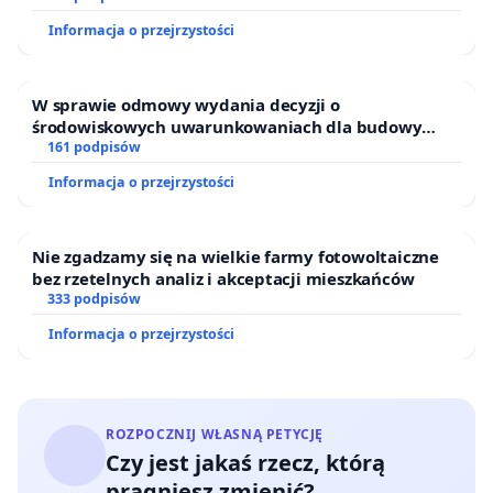
Informacja o przejrzystości
W sprawie odmowy wydania decyzji o
środowiskowych uwarunkowaniach dla budowy
zakładu wytwarzania biometanu „Krynki” w
161 podpisów
Ostrowiu Południowym oraz ochrony mieszkańców i
Informacja o przejrzystości
Puszczy Knyszyńskiej
Nie zgadzamy się na wielkie farmy fotowoltaiczne
bez rzetelnych analiz i akceptacji mieszkańców
333 podpisów
Informacja o przejrzystości
ROZPOCZNIJ WŁASNĄ PETYCJĘ
Czy jest jakaś rzecz, którą
pragniesz zmienić?