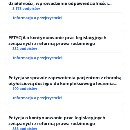
działalności, wprowadzenie odpowiedzialności
finansowej kluczowych urzędników i sędziów
3 178 podpisów
Informacja o przejrzystości
PETYCJA o kontynuowanie prac legislacyjnych
związanych z reformą prawa rodzinnego
332 podpisów
Informacja o przejrzystości
Petycja w sprawie zapewnienia pacjentom z chorobą
otyłościową dostępu do kompleksowego leczenia
oraz programów profilaktycznych.
100 podpisów
Informacja o przejrzystości
Petycja o kontynuowanie prac legislacyjnych
związanych z reformą prawa rodzinnego
858 podpisów