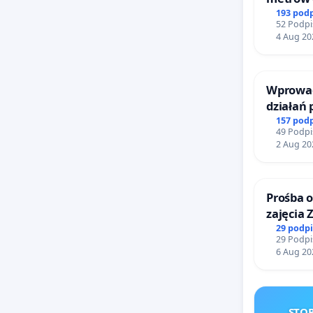
Biernat
193 pod
52 Podpi
Wielkie
4 Aug 20
Wprowad
działań
bezpiecz
157 pod
49 Podpi
Żeromsk
2 Aug 20
Prośba o
zajęcia 
Sokołow
29 podp
29 Podpi
6 Aug 20
STOP