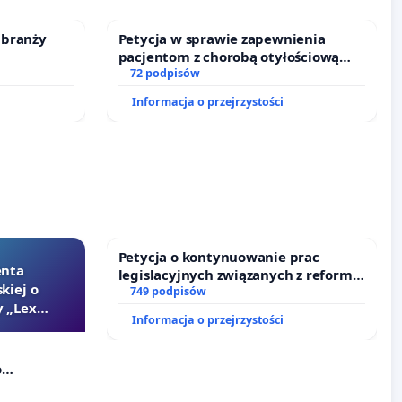
 branży
Petycja w sprawie zapewnienia
pacjentom z chorobą otyłościową
dostępu do kompleksowego leczenia
72 podpisów
oraz programów profilaktycznych.
Informacja o przejrzystości
Petycja o kontynuowanie prac
enta
legislacyjnych związanych z reformą
kiej o
prawa rodzinnego
749 podpisów
 „Lex
Informacja o przejrzystości
o
Szarlatan”