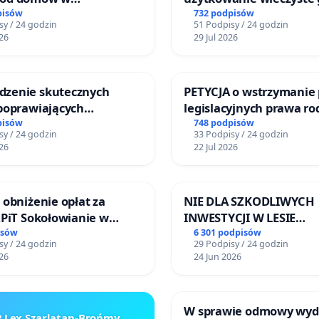
kach, gm. Wądroże
zajmowanych przez rod
pisów
732 podpisów
sy / 24 godzin
51 Podpisy / 24 godzin
ogrody działkowe.
26
29 Jul 2026
zenie skutecznych
PETYCJA o wstrzymanie 
 poprawiających
legislacyjnych prawa r
eństwo na ulicy
narażających ofiary pr
pisów
748 podpisów
sy / 24 godzin
33 Podpisy / 24 godzin
iego w Otwocku
26
22 Jul 2026
 obniżenie opłat za
NIE DLA SZKODLIWYCH
ZPiT Sokołowianie w
INWESTYCJI W LESIE
skim Ośrodku Kultury
ŁAGIEWNICKIM I ART
isów
6 301 podpisów
sy / 24 godzin
29 Podpisy / 24 godzin
26
24 Jun 2026
W sprawie odmowy wyd
 Lex Szarlatan-Brońmy