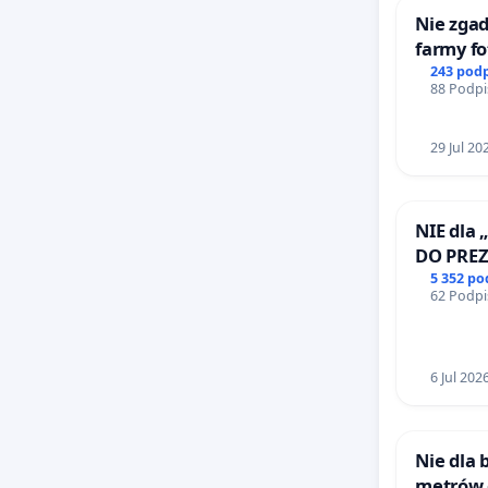
Nie zgad
farmy fo
rzetelny
243 pod
88 Podpi
mieszk
29 Jul 20
NIE dla 
DO PRE
RZECZYP
5 352 p
62 Podpi
6 Jul 202
Nie dla
metrów