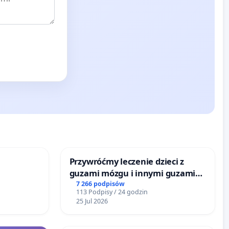
Przywróćmy leczenie dzieci z
guzami mózgu i innymi guzami
litymi do Górnośląskiego
7 266 podpisów
113 Podpisy / 24 godzin
Centrum Zdrowia Dziecka w
25 Jul 2026
Katowicach