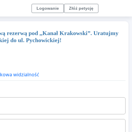
Logowanie
Złóż petycję
wą rezerwą pod ,,Kanał Krakowski”. Uratujmy
iej do ul. Pychowickiej!
kowa widzialność