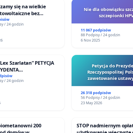
zamy się na wielkie
Nie dla obowiązku szc
towoltaiczne bez
szczepionki HP
ch analiz i akceptacji
pisów
sy / 24 godzin
ańców
11 067 podpisów
88 Podpisy / 24 godzin
26
6 Nov 2025
„Lex Szarlatan” PETYCJA
Petycja do Prezyd
ZYDENTA
Rzeczypospolitej Pols
OSPOLITEJ POLSKIEJ
odpisów
zawetowanie ustawy
sy / 24 godzin
Szarlatan”
26 318 podpisów
56 Podpisy / 24 godzin
6
23 May 2026
 biometanowni 200
STOP nadmiernym opła
 od domów w
użytkowanie wieczyste