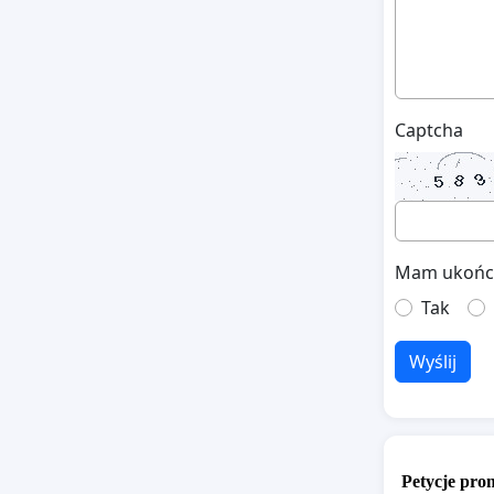
Captcha
Mam ukończo
Tak
Wyślij
Petycje pr