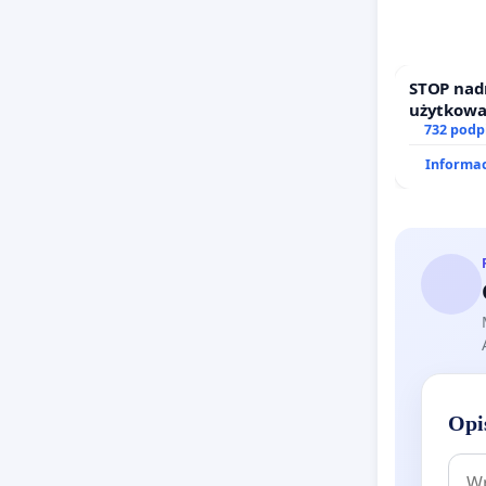
STOP nad
użytkowa
zajmowan
732 podp
działkowe
Informac
Opi