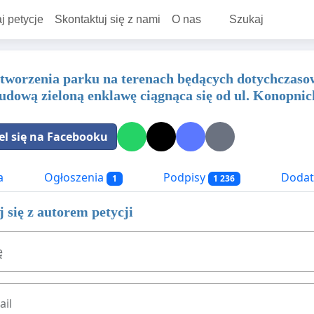
j petycje
Skontaktuj się z nami
O nas
Szukaj
worzenia parku na terenach będących dotychczaso
udową zieloną enklawę ciągnąca się od ul. Konopnick
el się na Facebooku
a
Ogłoszenia
Podpisy
Dodat
1
1 236
 się z autorem petycji
ę
ail