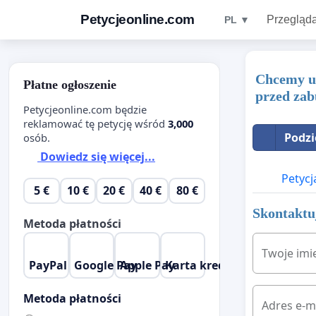
Petycjeonline.com
Przegląda
PL ▼
Chcemy ut
Płatne ogłoszenie
przed zab
Petycjeonline.com będzie
reklamować tę petycję wśród
3,000
Podzi
osób.
Dowiedz się więcej...
Petycj
5 €
10 €
20 €
40 €
80 €
Skontaktuj
Metoda płatności
Twoje imi
PayPal
Google Pay
Apple Pay
Karta kredytowa
Metoda płatności
Adres e-m