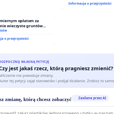
Informacja o przejrzystości
miernym opłatom za
nie wieczyste gruntów
ych przez rodzinne ogrody
isów
.
ja o przejrzystości
ROZPOCZNIJ WŁASNĄ PETYCJĘ
Czy jest jakaś rzecz, którą pragniesz zmienić?
Milczenie nie powoduje zmiany.
Autor tej petycji zajął stanowisko i podjął działanie. Zrobisz to samo
Zasilane przez AI
sz zmianę, którą chcesz zobaczyć