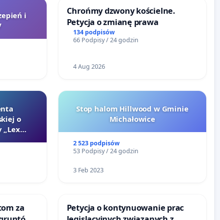
Chrońmy dzwony kościelne.
zepień i
Petycja o zmianę prawa
V
134 podpisów
66 Podpisy / 24 godzin
4 Aug 2026
enta
Stop halom Hillwood w Gminie
kiej o
Michałowice
 „Lex
2 523 podpisów
53 Podpisy / 24 godzin
3 Feb 2023
tom za
Petycja o kontynuowanie prac
 gruntów
legislacyjnych związanych z