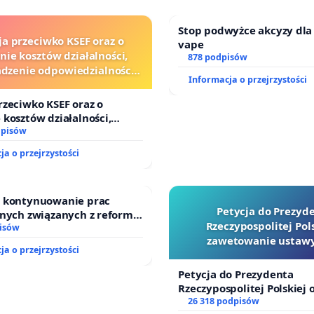
Stop podwyżce akcyzy dla
ja przeciwko KSEF oraz o
vape
nie kosztów działalności,
878 podpisów
zenie odpowiedzialności
Informacja o przejrzystości
wej kluczowych urzędników
i sędziów
rzeciwko KSEF oraz o
 kosztów działalności,
enie odpowiedzialności
dpisów
ej kluczowych urzędników i
ja o przejrzystości
o kontynuowanie prac
Petycja do Prezyd
jnych związanych z reformą
Rzeczypospolitej Pols
dzinnego
isów
zawetowanie ustawy
ja o przejrzystości
Szarlatan”
Petycja do Prezydenta
Rzeczypospolitej Polskiej 
zawetowanie ustawy „Lex 
26 318 podpisów