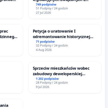
zinne
reformą prawa rodzinnego
749 podpisów
51 Podpisy / 24 godzin
27 Jul 2026
prac
Petycja o uratowanie I
odzinnego
odremontowanie historycznej
zemocy
Lokomotywy sm42-914
71 podpisów
32 Podpisy / 24 godzin
4 Aug 2026
Sprzeciw mieszkańców wobec
zabudowy deweloperskiej
URÓWKU
terenow zielonych w rejonie
1 202 podpisów
28 Podpisy / 24 godzin
Bulwarów Straceńskich w
9 Jul 2026
Bielsku-Białej
ania