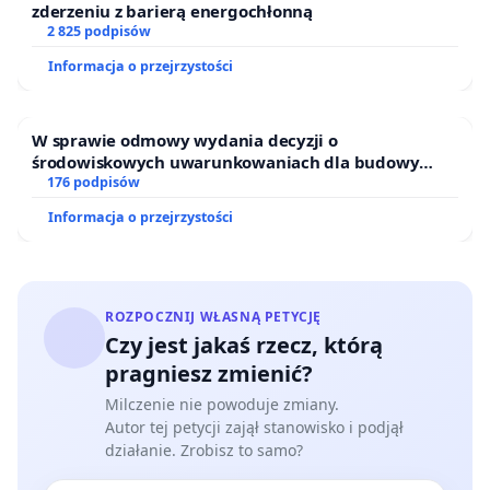
zderzeniu z barierą energochłonną
2 825 podpisów
Informacja o przejrzystości
W sprawie odmowy wydania decyzji o
środowiskowych uwarunkowaniach dla budowy
zakładu wytwarzania biometanu „Krynki” w
176 podpisów
Ostrowiu Południowym oraz ochrony mieszkańców i
Informacja o przejrzystości
Puszczy Knyszyńskiej
ROZPOCZNIJ WŁASNĄ PETYCJĘ
Czy jest jakaś rzecz, którą
pragniesz zmienić?
Milczenie nie powoduje zmiany.
Autor tej petycji zajął stanowisko i podjął
działanie. Zrobisz to samo?