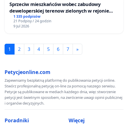
Sprzeciw mieszkańców wobec zabudowy
deweloperskiej terenow zielonych w rejonie
Bulwarów Straceńskich w Bielsku-Białej
1 335 podpisów
21 Podpisy / 24 godzin
9 Jul 2026
1
2
3
4
5
6
7
»
Petycjeonline.com
Zapewniamy bezpłatną platformę do publikowania petycji online.
Stwórz profesjonalną petycję on-line za pomocą naszego serwisu.
Petycje są publikowane w mediach każdego dnia, więc stworzenie
petycji jest świetnym sposobem, na zwrócenie uwagi opinii publicznej
i organów decyzyjnych.
Poradniki
Więcej