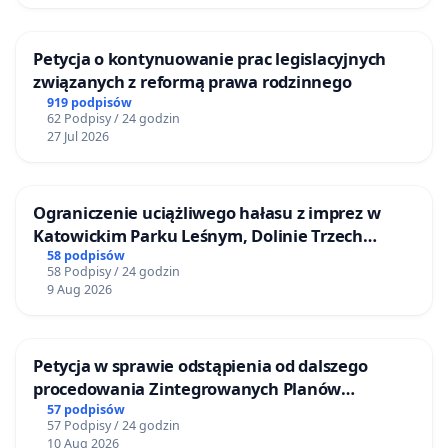
Petycja o kontynuowanie prac legislacyjnych
związanych z reformą prawa rodzinnego
919 podpisów
62 Podpisy / 24 godzin
27 Jul 2026
Ograniczenie uciążliwego hałasu z imprez w
Katowickim Parku Leśnym, Dolinie Trzech
Stawów i na Lotnisku Muchowiec
58 podpisów
58 Podpisy / 24 godzin
9 Aug 2026
Petycja w sprawie odstąpienia od dalszego
procedowania Zintegrowanych Planów
Inwestycyjnych „Myślenice – Barnasiówka” oraz
57 podpisów
57 Podpisy / 24 godzin
„Myślenice – Bukówka”
10 Aug 2026