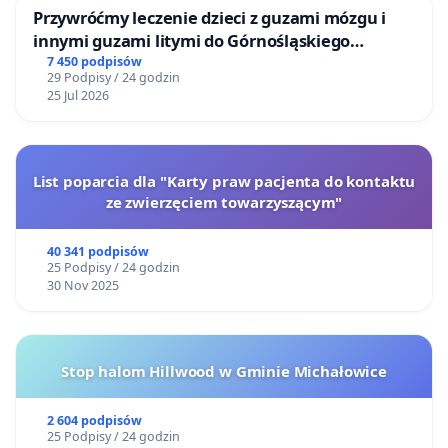
Przywróćmy leczenie dzieci z guzami mózgu i
innymi guzami litymi do Górnośląskiego
Centrum Zdrowia Dziecka w Katowicach
7 450 podpisów
29 Podpisy / 24 godzin
25 Jul 2026
List poparcia dla "Karty praw pacjenta do kontaktu
ze zwierzęciem towarzyszącym"
40 341 podpisów
25 Podpisy / 24 godzin
30 Nov 2025
Stop halom Hillwood w Gminie Michałowice
2 604 podpisów
25 Podpisy / 24 godzin