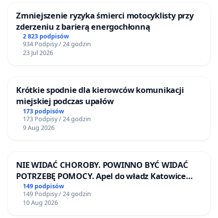
Zmniejszenie ryzyka śmierci motocyklisty przy
zderzeniu z barierą energochłonną
2 823 podpisów
934 Podpisy / 24 godzin
23 Jul 2026
Krótkie spodnie dla kierowców komunikacji
miejskiej podczas upałów
173 podpisów
173 Podpisy / 24 godzin
9 Aug 2026
NIE WIDAĆ CHOROBY. POWINNO BYĆ WIDAĆ
POTRZEBĘ POMOCY. Apel do władz Katowice
Airport o przystąpienie do programu HIDDEN
149 podpisów
149 Podpisy / 24 godzin
DISABILITIES SUNFLOWER – SŁONECZNIK –
10 Aug 2026
UKRYTE NIEPEŁNOSPRAWNOŚCI