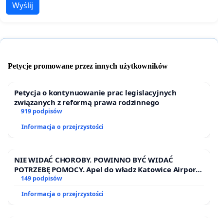
Wyślij
Petycje promowane przez innych użytkowników
Petycja o kontynuowanie prac legislacyjnych
związanych z reformą prawa rodzinnego
919 podpisów
Informacja o przejrzystości
NIE WIDAĆ CHOROBY. POWINNO BYĆ WIDAĆ
POTRZEBĘ POMOCY. Apel do władz Katowice Airport
o przystąpienie do programu HIDDEN DISABILITIES
149 podpisów
SUNFLOWER – SŁONECZNIK – UKRYTE
Informacja o przejrzystości
NIEPEŁNOSPRAWNOŚCI