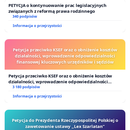
PETYCJA o kontynuowanie prac legislacyjnych
związanych z reformą prawa rodzinnego
340 podpisów
Informacja o przejrzystości
Petycja przeciwko KSEF oraz o obniżenie kosztów
działalności, wprowadzenie odpowiedzialności
finansowej kluczowych urzędników i sędziów
Petycja przeciwko KSEF oraz o obniżenie kosztów
działalności, wprowadzenie odpowiedzialności
finansowej kluczowych urzędników i sędziów
3 180 podpisów
Informacja o przejrzystości
Petycja do Prezydenta Rzeczypospolitej Polskiej o
zawetowanie ustawy „Lex Szarlatan”