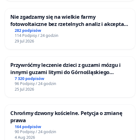
Nie zgadzamy się na wielkie farmy
fotowoltaiczne bez rzetelnych analiz i akceptacji
mieszkańców
282 podpisów
114 Podpisy / 24 godzin
29 Jul 2026
Przywróćmy leczenie dzieci z guzami mózgu i
innymi guzami litymi do Górnośląskiego
Centrum Zdrowia Dziecka w Katowicach
7 320 podpisów
96 Podpisy / 24 godzin
25 Jul 2026
Chrońmy dzwony kościelne. Petycja o zmianę
prawa
164 podpisów
90 Podpisy / 24 godzin
4 Aug 2026