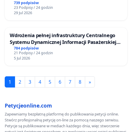
ogrody działkowe.
739 podpisów
23 Podpisy / 24 godzin
29 Jul 2026
Wdrożenia pełnej infrastruktury Centralnego
Systemu Dynamicznej Informacji Pasażerskiej
(CSDiP) na stacji kolejowej w Łomży
784 podpisów
21 Podpisy / 24 godzin
5 Jul 2026
1
2
3
4
5
6
7
8
»
Petycjeonline.com
Zapewniamy bezpłatną platformę do publikowania petycji online.
Stwórz profesjonalną petycję on-line za pomocą naszego serwisu.
Petycje są publikowane w mediach każdego dnia, więc stworzenie
petycji jest świetnym sposobem, na zwrócenie uwagi opinii publicznej