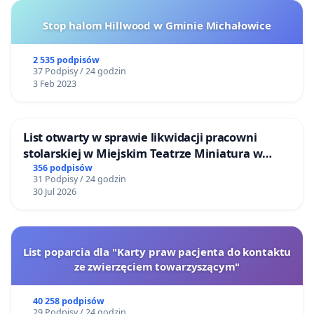
Stop halom Hillwood w Gminie Michałowice
2 535 podpisów
37 Podpisy / 24 godzin
3 Feb 2023
List otwarty w sprawie likwidacji pracowni
stolarskiej w Miejskim Teatrze Miniatura w
Gdańsku
356 podpisów
31 Podpisy / 24 godzin
30 Jul 2026
List poparcia dla "Karty praw pacjenta do kontaktu
ze zwierzęciem towarzyszącym"
40 258 podpisów
29 Podpisy / 24 godzin