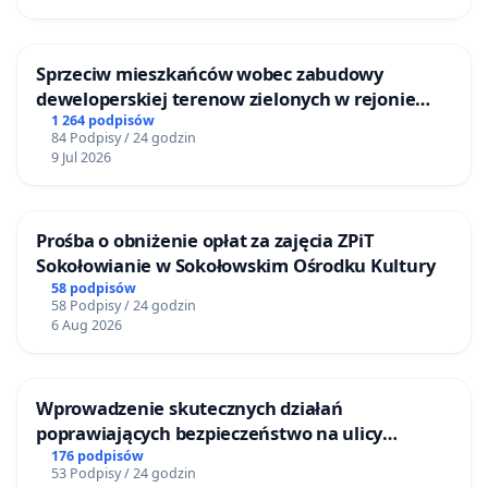
Sprzeciw mieszkańców wobec zabudowy
deweloperskiej terenow zielonych w rejonie
Bulwarów Straceńskich w Bielsku-Białej
1 264 podpisów
84 Podpisy / 24 godzin
9 Jul 2026
Prośba o obniżenie opłat za zajęcia ZPiT
Sokołowianie w Sokołowskim Ośrodku Kultury
58 podpisów
58 Podpisy / 24 godzin
6 Aug 2026
Wprowadzenie skutecznych działań
poprawiających bezpieczeństwo na ulicy
Żeromskiego w Otwocku
176 podpisów
53 Podpisy / 24 godzin