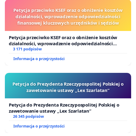
Petycja przeciwko KSEF oraz o obniżenie kosztów
działalności, wprowadzenie odpowiedzialności
finansowej kluczowych urzędników i sędziów
Petycja przeciwko KSEF oraz o obniżenie kosztów
działalności, wprowadzenie odpowiedzialności
finansowej kluczowych urzędników i sędziów
3 171 podpisów
Informacja o przejrzystości
Petycja do Prezydenta Rzeczypospolitej Polskiej o
zawetowanie ustawy „Lex Szarlatan”
Petycja do Prezydenta Rzeczypospolitej Polskiej o
zawetowanie ustawy „Lex Szarlatan”
26 345 podpisów
Informacja o przejrzystości