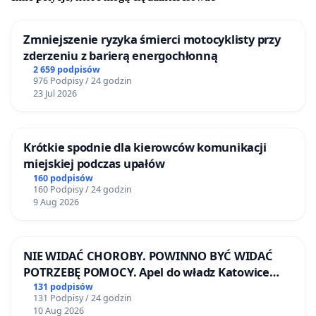
Zmniejszenie ryzyka śmierci motocyklisty przy
zderzeniu z barierą energochłonną
2 659 podpisów
976 Podpisy / 24 godzin
23 Jul 2026
Krótkie spodnie dla kierowców komunikacji
miejskiej podczas upałów
160 podpisów
160 Podpisy / 24 godzin
9 Aug 2026
NIE WIDAĆ CHOROBY. POWINNO BYĆ WIDAĆ
POTRZEBĘ POMOCY. Apel do władz Katowice
Airport o przystąpienie do programu HIDDEN
131 podpisów
131 Podpisy / 24 godzin
DISABILITIES SUNFLOWER – SŁONECZNIK –
10 Aug 2026