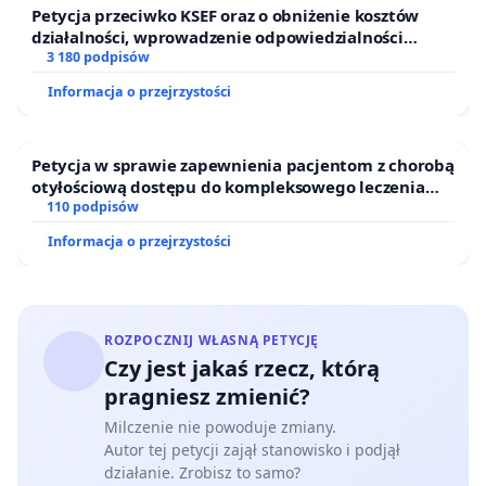
Petycja przeciwko KSEF oraz o obniżenie kosztów
działalności, wprowadzenie odpowiedzialności
finansowej kluczowych urzędników i sędziów
3 180 podpisów
Informacja o przejrzystości
Petycja w sprawie zapewnienia pacjentom z chorobą
otyłościową dostępu do kompleksowego leczenia
oraz programów profilaktycznych.
110 podpisów
Informacja o przejrzystości
ROZPOCZNIJ WŁASNĄ PETYCJĘ
Czy jest jakaś rzecz, którą
pragniesz zmienić?
Milczenie nie powoduje zmiany.
Autor tej petycji zajął stanowisko i podjął
działanie. Zrobisz to samo?