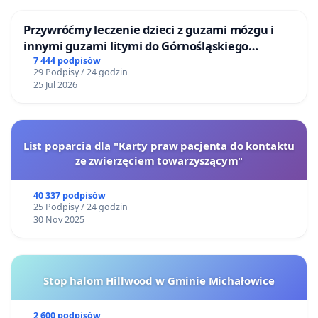
Przywróćmy leczenie dzieci z guzami mózgu i
innymi guzami litymi do Górnośląskiego
Centrum Zdrowia Dziecka w Katowicach
7 444 podpisów
29 Podpisy / 24 godzin
25 Jul 2026
List poparcia dla "Karty praw pacjenta do kontaktu
ze zwierzęciem towarzyszącym"
40 337 podpisów
25 Podpisy / 24 godzin
30 Nov 2025
Stop halom Hillwood w Gminie Michałowice
2 600 podpisów