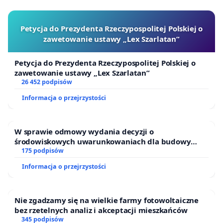
Petycja do Prezydenta Rzeczypospolitej Polskiej o
zawetowanie ustawy „Lex Szarlatan”
Petycja do Prezydenta Rzeczypospolitej Polskiej o
zawetowanie ustawy „Lex Szarlatan”
26 452 podpisów
Informacja o przejrzystości
W sprawie odmowy wydania decyzji o
środowiskowych uwarunkowaniach dla budowy
zakładu wytwarzania biometanu „Krynki” w
175 podpisów
Ostrowiu Południowym oraz ochrony mieszkańców i
Informacja o przejrzystości
Puszczy Knyszyńskiej
Nie zgadzamy się na wielkie farmy fotowoltaiczne
bez rzetelnych analiz i akceptacji mieszkańców
345 podpisów