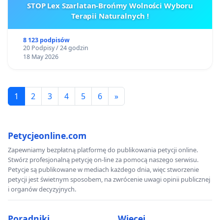
STOP Lex Szarlatan-Brońmy Wolności Wyboru
Terapii Naturalnych !
8 123 podpisów
20 Podpisy / 24 godzin
18 May 2026
1
2
3
4
5
6
»
Petycjeonline.com
Zapewniamy bezpłatną platformę do publikowania petycji online.
Stwórz profesjonalną petycję on-line za pomocą naszego serwisu.
Petycje są publikowane w mediach każdego dnia, więc stworzenie
petycji jest świetnym sposobem, na zwrócenie uwagi opinii publicznej
i organów decyzyjnych.
Poradniki
Więcej