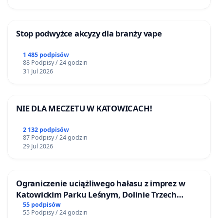
UKRYTE NIEPEŁNOSPRAWNOŚCI
Stop podwyżce akcyzy dla branży vape
1 485 podpisów
88 Podpisy / 24 godzin
31 Jul 2026
NIE DLA MECZETU W KATOWICACH!
2 132 podpisów
87 Podpisy / 24 godzin
29 Jul 2026
Ograniczenie uciążliwego hałasu z imprez w
Katowickim Parku Leśnym, Dolinie Trzech
Stawów i na Lotnisku Muchowiec
55 podpisów
55 Podpisy / 24 godzin