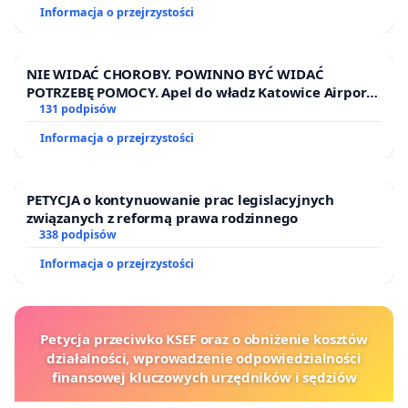
Informacja o przejrzystości
NIE WIDAĆ CHOROBY. POWINNO BYĆ WIDAĆ
POTRZEBĘ POMOCY. Apel do władz Katowice Airport
o przystąpienie do programu HIDDEN DISABILITIES
131 podpisów
SUNFLOWER – SŁONECZNIK – UKRYTE
Informacja o przejrzystości
NIEPEŁNOSPRAWNOŚCI
PETYCJA o kontynuowanie prac legislacyjnych
związanych z reformą prawa rodzinnego
338 podpisów
Informacja o przejrzystości
Petycja przeciwko KSEF oraz o obniżenie kosztów
działalności, wprowadzenie odpowiedzialności
finansowej kluczowych urzędników i sędziów