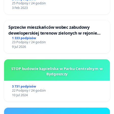
25 Podpisy / 24 godzin
3 Feb 2023
Sprzeciw mieszkańców wobec zabudowy
deweloperskiej terenow zielonych w rejonie
Bulwarów Straceńskich w Bielsku-Białej
1 333 podpisów
23 Podpisy / 24 godzin
9 Jul 2026
STOP budowie kąpieliska w Parku Centralnym w
Bydgoszczy
3 731 podpisów
22 Podpisy / 24 godzin
10 Jul 2024