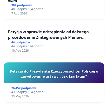
GZM
304 podpisów
48 Podpisy / 24 godzin
7 Aug 2026
Petycja w sprawie odstąpienia od dalszego
procedowania Zintegrowanych Planów
Inwestycyjnych „Myślenice – Barnasiówka” oraz
44 podpisów
44 Podpisy / 24 godzin
„Myślenice – Bukówka”
10 Aug 2026
Petycja do Prezydenta Rzeczypospolitej Polskiej o
zawetowanie ustawy „Lex Szarlatan”
26 452 podpisów
43 Podpisy / 24 godzin
23 May 2026