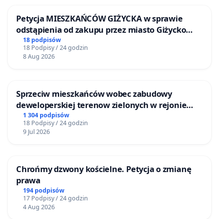
Petycja MIESZKAŃCÓW GIŻYCKA w sprawie
odstąpienia od zakupu przez miasto Giżycko
nieruchomości położonej nad jeziorem Niegocin
18 podpisów
18 Podpisy / 24 godzin
8 Aug 2026
Sprzeciw mieszkańców wobec zabudowy
deweloperskiej terenow zielonych w rejonie
Bulwarów Straceńskich w Bielsku-Białej
1 304 podpisów
18 Podpisy / 24 godzin
9 Jul 2026
Chrońmy dzwony kościelne. Petycja o zmianę
prawa
194 podpisów
17 Podpisy / 24 godzin
4 Aug 2026