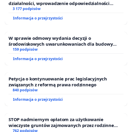
działalności, wprowadzenie odpowiedzialności
finansowej kluczowych urzędników i sędziów
3 177 podpisów
Informacja o przejrzystości
W sprawie odmowy wydania decyzji o
środowiskowych uwarunkowaniach dla budowy
zakładu wytwarzania biometanu „Krynki” w
159 podpisów
Ostrowiu Południowym oraz ochrony mieszkańców i
Informacja o przejrzystości
Puszczy Knyszyńskiej
Petycja o kontynuowanie prac legislacyjnych
związanych z reformą prawa rodzinnego
840 podpisów
Informacja o przejrzystości
STOP nadmiernym opłatom za użytkowanie
wieczyste gruntów zajmowanych przez rodzinne
ogrody działkowe.
762 podpisów