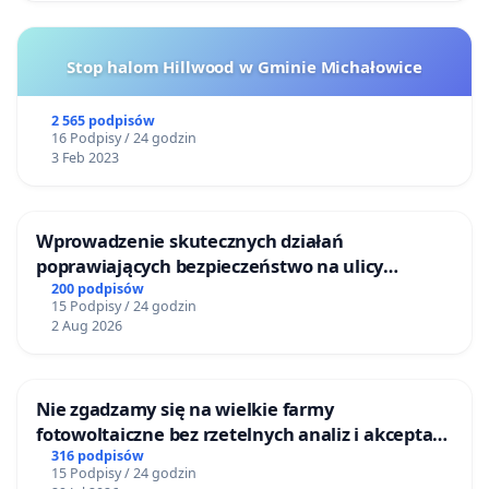
Stop halom Hillwood w Gminie Michałowice
2 565 podpisów
16 Podpisy / 24 godzin
3 Feb 2023
Wprowadzenie skutecznych działań
poprawiających bezpieczeństwo na ulicy
Żeromskiego w Otwocku
200 podpisów
15 Podpisy / 24 godzin
2 Aug 2026
Nie zgadzamy się na wielkie farmy
fotowoltaiczne bez rzetelnych analiz i akceptacji
mieszkańców
316 podpisów
15 Podpisy / 24 godzin