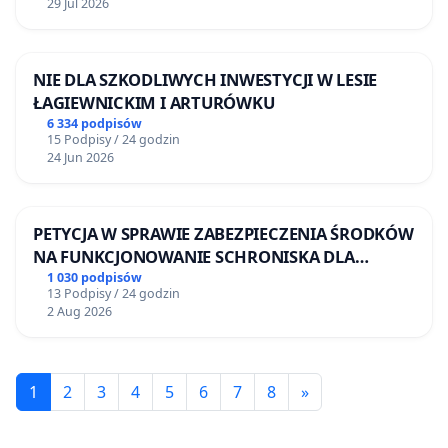
29 Jul 2026
NIE DLA SZKODLIWYCH INWESTYCJI W LESIE
ŁAGIEWNICKIM I ARTURÓWKU
6 334 podpisów
15 Podpisy / 24 godzin
24 Jun 2026
PETYCJA W SPRAWIE ZABEZPIECZENIA ŚRODKÓW
NA FUNKCJONOWANIE SCHRONISKA DLA
BEZDOMNYCH ZWIERZĄT W SKARYSZEWIE
1 030 podpisów
13 Podpisy / 24 godzin
2 Aug 2026
1
2
3
4
5
6
7
8
»