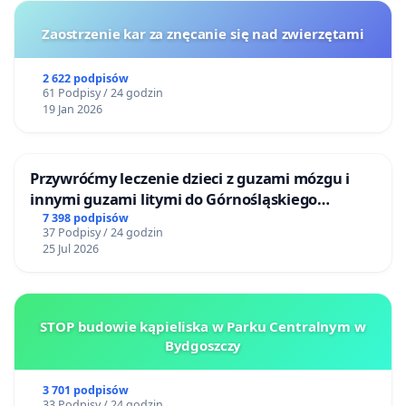
Zaostrzenie kar za znęcanie się nad zwierzętami
2 622 podpisów
61 Podpisy / 24 godzin
19 Jan 2026
Przywróćmy leczenie dzieci z guzami mózgu i
innymi guzami litymi do Górnośląskiego
Centrum Zdrowia Dziecka w Katowicach
7 398 podpisów
37 Podpisy / 24 godzin
25 Jul 2026
STOP budowie kąpieliska w Parku Centralnym w
Bydgoszczy
3 701 podpisów
33 Podpisy / 24 godzin