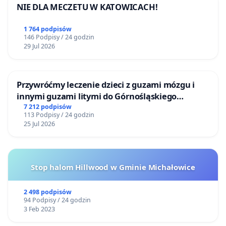
NIE DLA MECZETU W KATOWICACH!
1 764 podpisów
146 Podpisy / 24 godzin
29 Jul 2026
Przywróćmy leczenie dzieci z guzami mózgu i
innymi guzami litymi do Górnośląskiego
Centrum Zdrowia Dziecka w Katowicach
7 212 podpisów
113 Podpisy / 24 godzin
25 Jul 2026
Stop halom Hillwood w Gminie Michałowice
2 498 podpisów
94 Podpisy / 24 godzin
3 Feb 2023