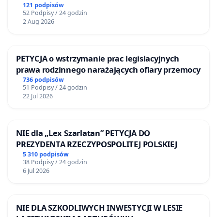
Żeromskiego w Otwocku
121 podpisów
52 Podpisy / 24 godzin
2 Aug 2026
PETYCJA o wstrzymanie prac legislacyjnych
prawa rodzinnego narażających ofiary przemocy
736 podpisów
51 Podpisy / 24 godzin
22 Jul 2026
NIE dla „Lex Szarlatan” PETYCJA DO
PREZYDENTA RZECZYPOSPOLITEJ POLSKIEJ
5 310 podpisów
38 Podpisy / 24 godzin
6 Jul 2026
NIE DLA SZKODLIWYCH INWESTYCJI W LESIE