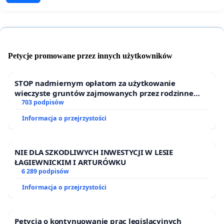
Petycje promowane przez innych użytkowników
STOP nadmiernym opłatom za użytkowanie
wieczyste gruntów zajmowanych przez rodzinne
ogrody działkowe.
703 podpisów
Informacja o przejrzystości
NIE DLA SZKODLIWYCH INWESTYCJI W LESIE
ŁAGIEWNICKIM I ARTURÓWKU
6 289 podpisów
Informacja o przejrzystości
Petycja o kontynuowanie prac legislacyjnych