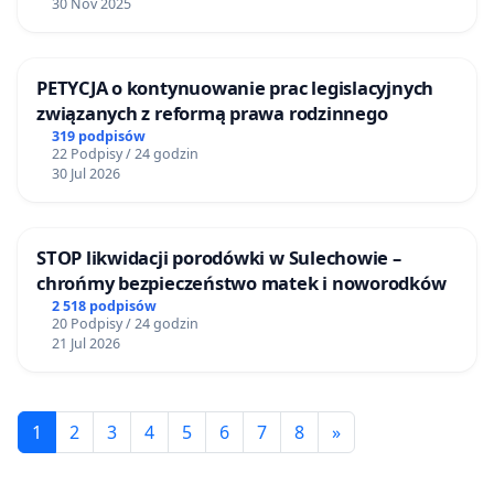
30 Nov 2025
PETYCJA o kontynuowanie prac legislacyjnych
związanych z reformą prawa rodzinnego
319 podpisów
22 Podpisy / 24 godzin
30 Jul 2026
STOP likwidacji porodówki w Sulechowie –
chrońmy bezpieczeństwo matek i noworodków
2 518 podpisów
20 Podpisy / 24 godzin
21 Jul 2026
1
2
3
4
5
6
7
8
»