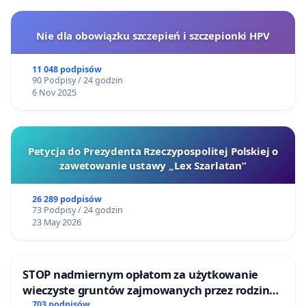
Nie dla obowiązku szczepień i szczepionki HPV
11 048 podpisów
90 Podpisy / 24 godzin
6 Nov 2025
Petycja do Prezydenta Rzeczypospolitej Polskiej o
zawetowanie ustawy „Lex Szarlatan”
26 289 podpisów
73 Podpisy / 24 godzin
23 May 2026
STOP nadmiernym opłatom za użytkowanie
wieczyste gruntów zajmowanych przez rodzinne
ogrody działkowe.
703 podpisów