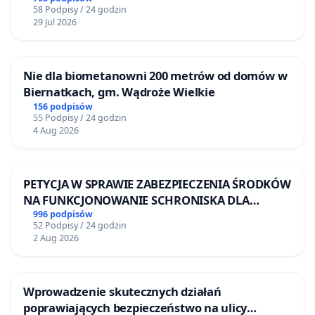
58 Podpisy / 24 godzin
29 Jul 2026
Nie dla biometanowni 200 metrów od domów w
Biernatkach, gm. Wądroże Wielkie
156 podpisów
55 Podpisy / 24 godzin
4 Aug 2026
PETYCJA W SPRAWIE ZABEZPIECZENIA ŚRODKÓW
NA FUNKCJONOWANIE SCHRONISKA DLA
BEZDOMNYCH ZWIERZĄT W SKARYSZEWIE
996 podpisów
52 Podpisy / 24 godzin
2 Aug 2026
Wprowadzenie skutecznych działań
poprawiających bezpieczeństwo na ulicy