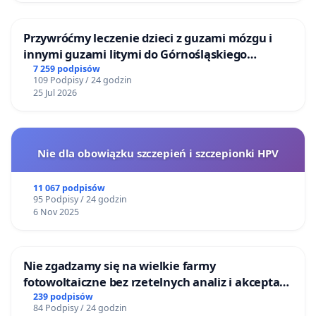
Przywróćmy leczenie dzieci z guzami mózgu i
innymi guzami litymi do Górnośląskiego
Centrum Zdrowia Dziecka w Katowicach
7 259 podpisów
109 Podpisy / 24 godzin
25 Jul 2026
Nie dla obowiązku szczepień i szczepionki HPV
11 067 podpisów
95 Podpisy / 24 godzin
6 Nov 2025
Nie zgadzamy się na wielkie farmy
fotowoltaiczne bez rzetelnych analiz i akceptacji
mieszkańców
239 podpisów
84 Podpisy / 24 godzin