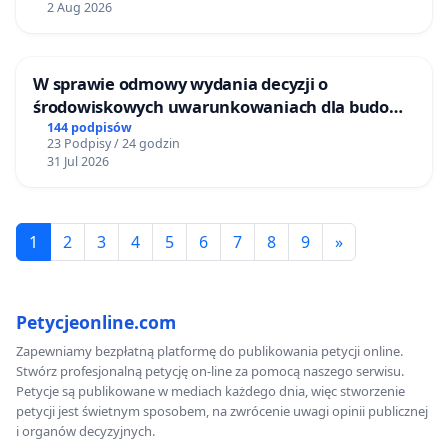
2 Aug 2026
W sprawie odmowy wydania decyzji o
środowiskowych uwarunkowaniach dla budowy
zakładu wytwarzania biometanu „Krynki” w
144 podpisów
23 Podpisy / 24 godzin
Ostrowiu Południowym oraz ochrony
31 Jul 2026
mieszkańców i Puszczy Knyszyńskiej
1
2
3
4
5
6
7
8
9
»
Petycjeonline.com
Zapewniamy bezpłatną platformę do publikowania petycji online.
Stwórz profesjonalną petycję on-line za pomocą naszego serwisu.
Petycje są publikowane w mediach każdego dnia, więc stworzenie
petycji jest świetnym sposobem, na zwrócenie uwagi opinii publicznej
i organów decyzyjnych.