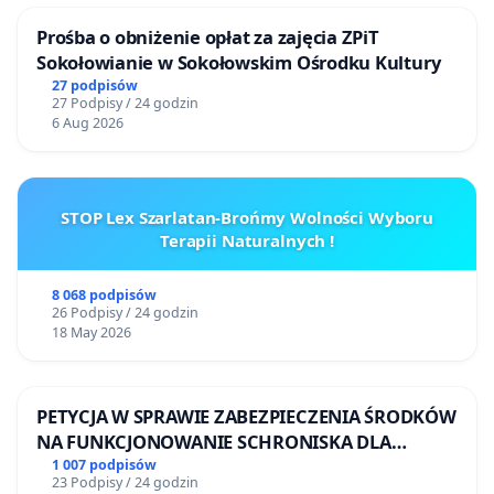
Prośba o obniżenie opłat za zajęcia ZPiT
Sokołowianie w Sokołowskim Ośrodku Kultury
27 podpisów
27 Podpisy / 24 godzin
6 Aug 2026
STOP Lex Szarlatan-Brońmy Wolności Wyboru
Terapii Naturalnych !
8 068 podpisów
26 Podpisy / 24 godzin
18 May 2026
PETYCJA W SPRAWIE ZABEZPIECZENIA ŚRODKÓW
NA FUNKCJONOWANIE SCHRONISKA DLA
BEZDOMNYCH ZWIERZĄT W SKARYSZEWIE
1 007 podpisów
23 Podpisy / 24 godzin