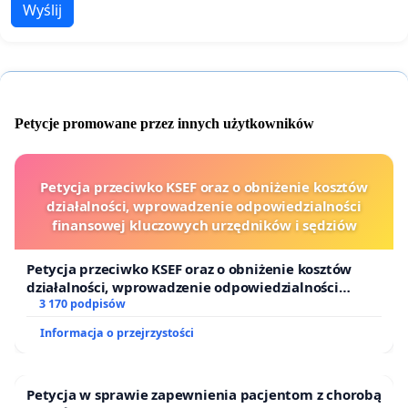
Wyślij
Petycje promowane przez innych użytkowników
Petycja przeciwko KSEF oraz o obniżenie kosztów
działalności, wprowadzenie odpowiedzialności
finansowej kluczowych urzędników i sędziów
Petycja przeciwko KSEF oraz o obniżenie kosztów
działalności, wprowadzenie odpowiedzialności
finansowej kluczowych urzędników i sędziów
3 170 podpisów
Informacja o przejrzystości
Petycja w sprawie zapewnienia pacjentom z chorobą