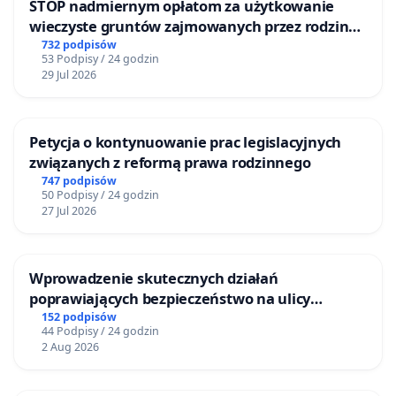
STOP nadmiernym opłatom za użytkowanie
wieczyste gruntów zajmowanych przez rodzinne
ogrody działkowe.
732 podpisów
53 Podpisy / 24 godzin
29 Jul 2026
Petycja o kontynuowanie prac legislacyjnych
związanych z reformą prawa rodzinnego
747 podpisów
50 Podpisy / 24 godzin
27 Jul 2026
Wprowadzenie skutecznych działań
poprawiających bezpieczeństwo na ulicy
Żeromskiego w Otwocku
152 podpisów
44 Podpisy / 24 godzin
2 Aug 2026