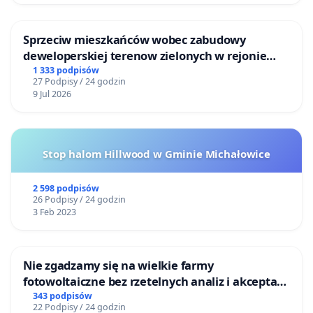
Sprzeciw mieszkańców wobec zabudowy
deweloperskiej terenow zielonych w rejonie
Bulwarów Straceńskich w Bielsku-Białej
1 333 podpisów
27 Podpisy / 24 godzin
9 Jul 2026
Stop halom Hillwood w Gminie Michałowice
2 598 podpisów
26 Podpisy / 24 godzin
3 Feb 2023
Nie zgadzamy się na wielkie farmy
fotowoltaiczne bez rzetelnych analiz i akceptacji
mieszkańców
343 podpisów
22 Podpisy / 24 godzin