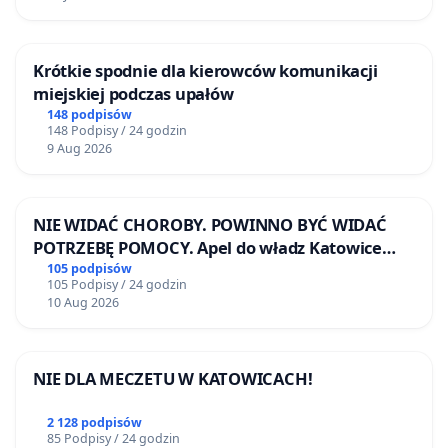
Krótkie spodnie dla kierowców komunikacji
miejskiej podczas upałów
148 podpisów
148 Podpisy / 24 godzin
9 Aug 2026
NIE WIDAĆ CHOROBY. POWINNO BYĆ WIDAĆ
POTRZEBĘ POMOCY. Apel do władz Katowice
Airport o przystąpienie do programu HIDDEN
105 podpisów
105 Podpisy / 24 godzin
DISABILITIES SUNFLOWER – SŁONECZNIK –
10 Aug 2026
UKRYTE NIEPEŁNOSPRAWNOŚCI
NIE DLA MECZETU W KATOWICACH!
2 128 podpisów
85 Podpisy / 24 godzin