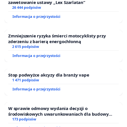
zawetowanie ustawy „Lex Szarlatan”
26 444 podpisów
Informacja o przejrzystości
Zmniejszenie ryzyka śmierci motocyklisty przy
zderzeniu z barierą energochłonną
2 615 podpisów
Informacja o przejrzystości
Stop podwyżce akcyzy dla branży vape
1 471 podpisów
Informacja o przejrzystości
W sprawie odmowy wydania decyzji o
środowiskowych uwarunkowaniach dla budowy
zakładu wytwarzania biometanu „Krynki” w
173 podpisów
Ostrowiu Południowym oraz ochrony mieszkańców i