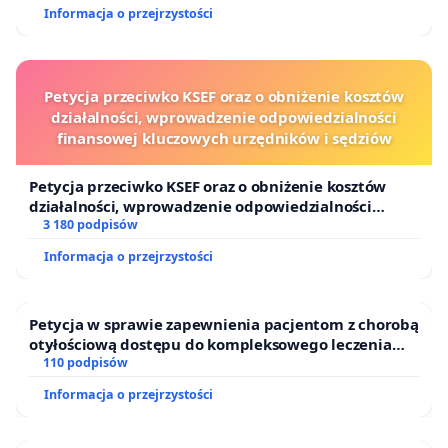
Informacja o przejrzystości
Petycja przeciwko KSEF oraz o obniżenie kosztów
działalności, wprowadzenie odpowiedzialności
finansowej kluczowych urzędników i sędziów
Petycja przeciwko KSEF oraz o obniżenie kosztów
działalności, wprowadzenie odpowiedzialności
finansowej kluczowych urzędników i sędziów
3 180 podpisów
Informacja o przejrzystości
Petycja w sprawie zapewnienia pacjentom z chorobą
otyłościową dostępu do kompleksowego leczenia
oraz programów profilaktycznych.
110 podpisów
Informacja o przejrzystości