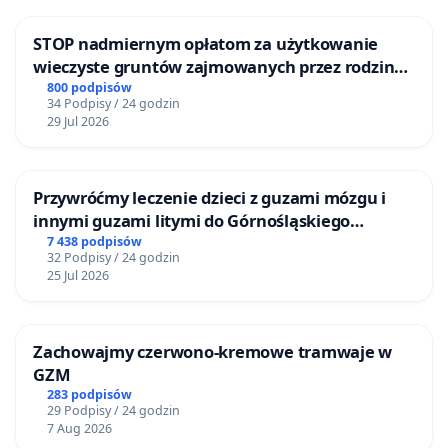
STOP nadmiernym opłatom za użytkowanie
wieczyste gruntów zajmowanych przez rodzinne
ogrody działkowe.
800 podpisów
34 Podpisy / 24 godzin
29 Jul 2026
Przywróćmy leczenie dzieci z guzami mózgu i
innymi guzami litymi do Górnośląskiego
Centrum Zdrowia Dziecka w Katowicach
7 438 podpisów
32 Podpisy / 24 godzin
25 Jul 2026
Zachowajmy czerwono-kremowe tramwaje w
GZM
283 podpisów
29 Podpisy / 24 godzin
7 Aug 2026