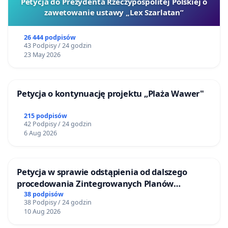
Petycja do Prezydenta Rzeczypospolitej Polskiej o
zawetowanie ustawy „Lex Szarlatan”
26 444 podpisów
43 Podpisy / 24 godzin
23 May 2026
Petycja o kontynuację projektu „Plaża Wawer"
215 podpisów
42 Podpisy / 24 godzin
6 Aug 2026
Petycja w sprawie odstąpienia od dalszego
procedowania Zintegrowanych Planów
Inwestycyjnych „Myślenice – Barnasiówka” oraz
38 podpisów
38 Podpisy / 24 godzin
„Myślenice – Bukówka”
10 Aug 2026