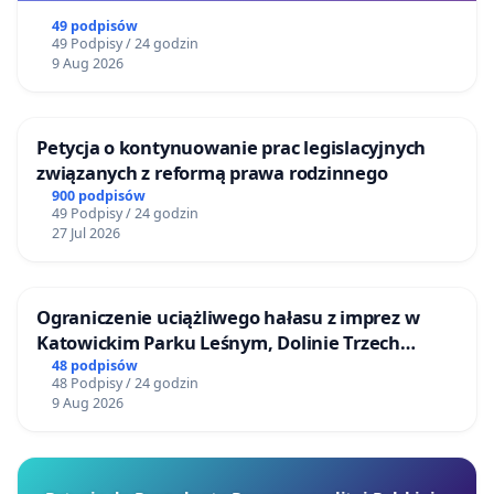
49 podpisów
49 Podpisy / 24 godzin
9 Aug 2026
Petycja o kontynuowanie prac legislacyjnych
związanych z reformą prawa rodzinnego
900 podpisów
49 Podpisy / 24 godzin
27 Jul 2026
Ograniczenie uciążliwego hałasu z imprez w
Katowickim Parku Leśnym, Dolinie Trzech
Stawów i na Lotnisku Muchowiec
48 podpisów
48 Podpisy / 24 godzin
9 Aug 2026