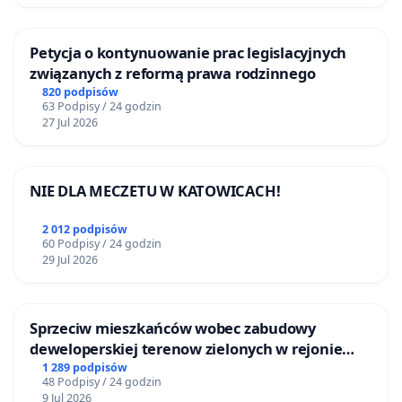
Petycja o kontynuowanie prac legislacyjnych
związanych z reformą prawa rodzinnego
820 podpisów
63 Podpisy / 24 godzin
27 Jul 2026
NIE DLA MECZETU W KATOWICACH!
2 012 podpisów
60 Podpisy / 24 godzin
29 Jul 2026
Sprzeciw mieszkańców wobec zabudowy
deweloperskiej terenow zielonych w rejonie
Bulwarów Straceńskich w Bielsku-Białej
1 289 podpisów
48 Podpisy / 24 godzin
9 Jul 2026