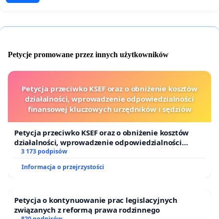
Petycje promowane przez innych użytkowników
Petycja przeciwko KSEF oraz o obniżenie kosztów
działalności, wprowadzenie odpowiedzialności
finansowej kluczowych urzędników i sędziów
Petycja przeciwko KSEF oraz o obniżenie kosztów
działalności, wprowadzenie odpowiedzialności
finansowej kluczowych urzędników i sędziów
3 173 podpisów
Informacja o przejrzystości
Petycja o kontynuowanie prac legislacyjnych
związanych z reformą prawa rodzinnego
820 podpisów