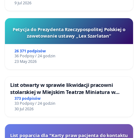
9 Jul 2026
Petycja do Prezydenta Rzeczypospolitej Polskiej o
zawetowanie ustawy „Lex Szarlatan”
26 371 podpisów
36 Podpisy / 24 godzin
23 May 2026
List otwarty w sprawie likwidacji pracowni
stolarskiej w Miejskim Teatrze Miniatura w
Gdańsku
373 podpisów
33 Podpisy / 24 godzin
30 Jul 2026
List poparcia dla "Karty praw pacjenta do kontaktu