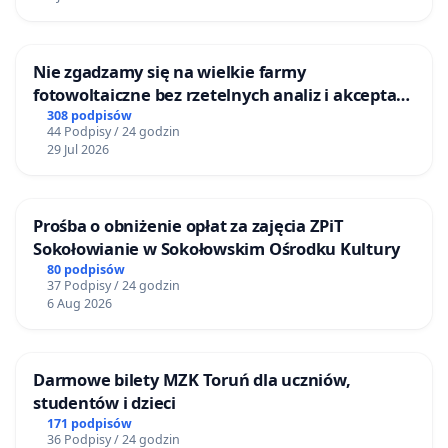
Nie zgadzamy się na wielkie farmy
fotowoltaiczne bez rzetelnych analiz i akceptacji
mieszkańców
308 podpisów
44 Podpisy / 24 godzin
29 Jul 2026
Prośba o obniżenie opłat za zajęcia ZPiT
Sokołowianie w Sokołowskim Ośrodku Kultury
80 podpisów
37 Podpisy / 24 godzin
6 Aug 2026
Darmowe bilety MZK Toruń dla uczniów,
studentów i dzieci
171 podpisów
36 Podpisy / 24 godzin