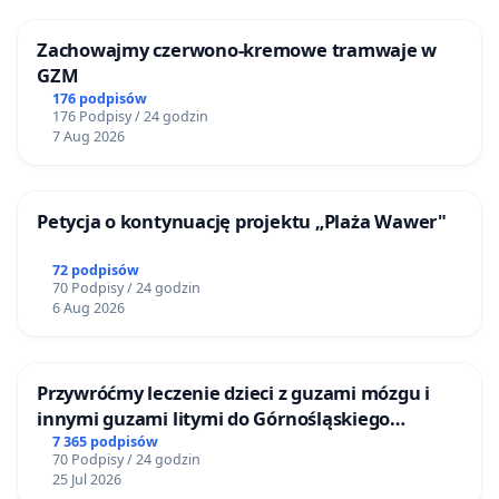
Zachowajmy czerwono-kremowe tramwaje w
GZM
176 podpisów
176 Podpisy / 24 godzin
7 Aug 2026
Petycja o kontynuację projektu „Plaża Wawer"
72 podpisów
70 Podpisy / 24 godzin
6 Aug 2026
Przywróćmy leczenie dzieci z guzami mózgu i
innymi guzami litymi do Górnośląskiego
Centrum Zdrowia Dziecka w Katowicach
7 365 podpisów
70 Podpisy / 24 godzin
25 Jul 2026