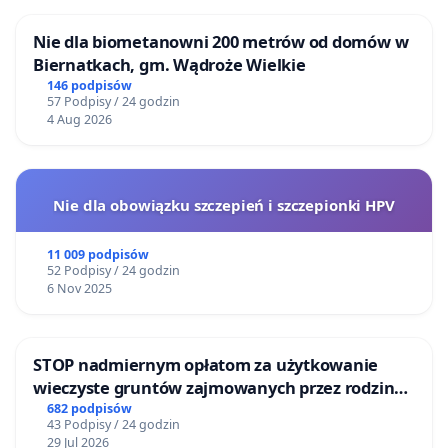
Nie dla biometanowni 200 metrów od domów w
Biernatkach, gm. Wądroże Wielkie
146 podpisów
57 Podpisy / 24 godzin
4 Aug 2026
Nie dla obowiązku szczepień i szczepionki HPV
11 009 podpisów
52 Podpisy / 24 godzin
6 Nov 2025
STOP nadmiernym opłatom za użytkowanie
wieczyste gruntów zajmowanych przez rodzinne
ogrody działkowe.
682 podpisów
43 Podpisy / 24 godzin
29 Jul 2026