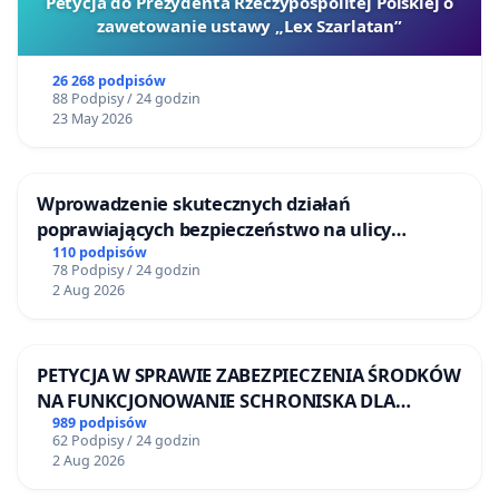
Petycja do Prezydenta Rzeczypospolitej Polskiej o
zawetowanie ustawy „Lex Szarlatan”
26 268 podpisów
88 Podpisy / 24 godzin
23 May 2026
Wprowadzenie skutecznych działań
poprawiających bezpieczeństwo na ulicy
Żeromskiego w Otwocku
110 podpisów
78 Podpisy / 24 godzin
2 Aug 2026
PETYCJA W SPRAWIE ZABEZPIECZENIA ŚRODKÓW
NA FUNKCJONOWANIE SCHRONISKA DLA
BEZDOMNYCH ZWIERZĄT W SKARYSZEWIE
989 podpisów
62 Podpisy / 24 godzin
2 Aug 2026