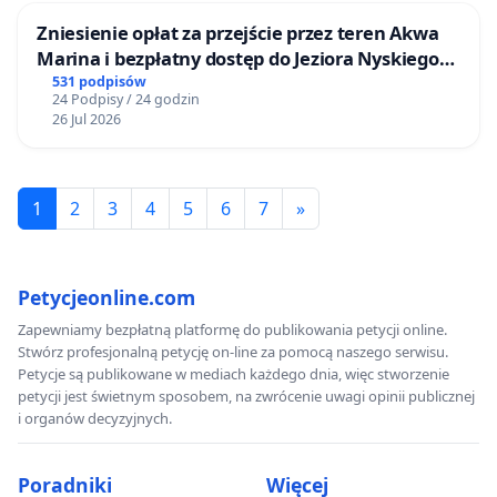
Zniesienie opłat za przejście przez teren Akwa
Marina i bezpłatny dostęp do Jeziora Nyskiego
dla mieszkańców Gminy Nysa
531 podpisów
24 Podpisy / 24 godzin
26 Jul 2026
1
2
3
4
5
6
7
»
Petycjeonline.com
Zapewniamy bezpłatną platformę do publikowania petycji online.
Stwórz profesjonalną petycję on-line za pomocą naszego serwisu.
Petycje są publikowane w mediach każdego dnia, więc stworzenie
petycji jest świetnym sposobem, na zwrócenie uwagi opinii publicznej
i organów decyzyjnych.
Poradniki
Więcej