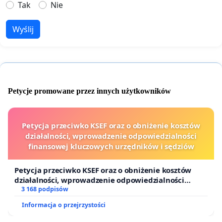
Tak
Nie
Wyślij
Petycje promowane przez innych użytkowników
Petycja przeciwko KSEF oraz o obniżenie kosztów
działalności, wprowadzenie odpowiedzialności
finansowej kluczowych urzędników i sędziów
Petycja przeciwko KSEF oraz o obniżenie kosztów
działalności, wprowadzenie odpowiedzialności
finansowej kluczowych urzędników i sędziów
3 168 podpisów
Informacja o przejrzystości