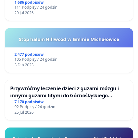
1 686 podpisów
111 Podpisy / 24 godzin
29 Jul 2026
Stop halom Hillwood w Gminie Michałowice
2 477 podpisów
105 Podpisy / 24 godzin
3 Feb 2023
Przywróćmy leczenie dzieci z guzami mózgu i
innymi guzami litymi do Górnośląskiego
Centrum Zdrowia Dziecka w Katowicach
7 170 podpisów
92 Podpisy / 24 godzin
25 Jul 2026