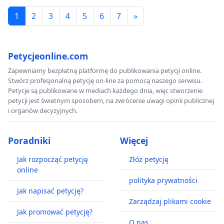
1
2
3
4
5
6
7
»
Petycjeonline.com
Zapewniamy bezpłatną platformę do publikowania petycji online.
Stwórz profesjonalną petycję on-line za pomocą naszego serwisu.
Petycje są publikowane w mediach każdego dnia, więc stworzenie
petycji jest świetnym sposobem, na zwrócenie uwagi opinii publicznej
i organów decyzyjnych.
Poradniki
Więcej
Jak rozpocząć petycję
Złóż petycję
online
polityka prywatności
Jak napisać petycję?
Zarządzaj plikami cookie
Jak promować petycję?
O nas