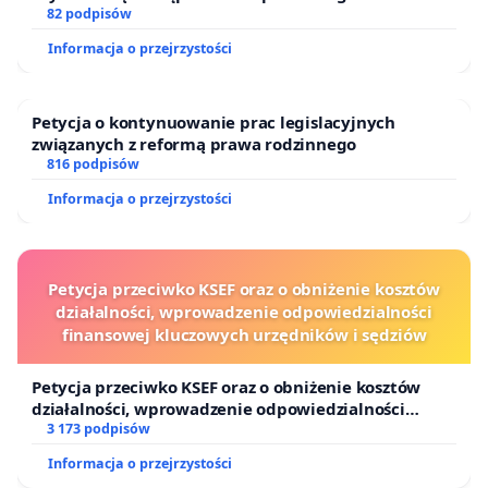
oraz programów profilaktycznych.
82 podpisów
Informacja o przejrzystości
Petycja o kontynuowanie prac legislacyjnych
związanych z reformą prawa rodzinnego
816 podpisów
Informacja o przejrzystości
Petycja przeciwko KSEF oraz o obniżenie kosztów
działalności, wprowadzenie odpowiedzialności
finansowej kluczowych urzędników i sędziów
Petycja przeciwko KSEF oraz o obniżenie kosztów
działalności, wprowadzenie odpowiedzialności
finansowej kluczowych urzędników i sędziów
3 173 podpisów
Informacja o przejrzystości