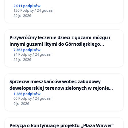
2 011 podpisów
120 Podpisy / 24 godzin
29 Jul 2026
Przywróćmy leczenie dzieci z guzami mózgu i
innymi guzami litymi do Górnośląskiego
Centrum Zdrowia Dziecka w Katowicach
7 363 podpisów
84 Podpisy / 24 godzin
25 Jul 2026
Sprzeciw mieszkańców wobec zabudowy
deweloperskiej terenow zielonych w rejonie
Bulwarów Straceńskich w Bielsku-Białej
1 286 podpisów
66 Podpisy / 24 godzin
9 Jul 2026
Petycja o kontynuację projektu „Plaża Wawer"