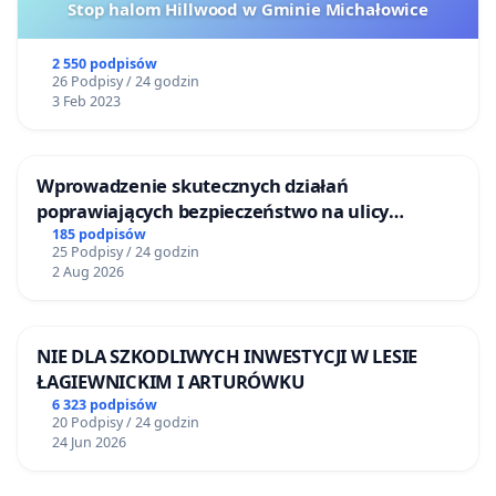
Stop halom Hillwood w Gminie Michałowice
2 550 podpisów
26 Podpisy / 24 godzin
3 Feb 2023
Wprowadzenie skutecznych działań
poprawiających bezpieczeństwo na ulicy
Żeromskiego w Otwocku
185 podpisów
25 Podpisy / 24 godzin
2 Aug 2026
NIE DLA SZKODLIWYCH INWESTYCJI W LESIE
ŁAGIEWNICKIM I ARTURÓWKU
6 323 podpisów
20 Podpisy / 24 godzin
24 Jun 2026