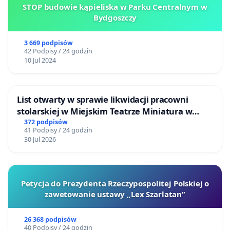
STOP budowie kąpieliska w Parku Centralnym w
Bydgoszczy
3 669 podpisów
42 Podpisy / 24 godzin
10 Jul 2024
List otwarty w sprawie likwidacji pracowni
stolarskiej w Miejskim Teatrze Miniatura w
Gdańsku
372 podpisów
41 Podpisy / 24 godzin
30 Jul 2026
Petycja do Prezydenta Rzeczypospolitej Polskiej o
zawetowanie ustawy „Lex Szarlatan”
26 368 podpisów
40 Podpisy / 24 godzin