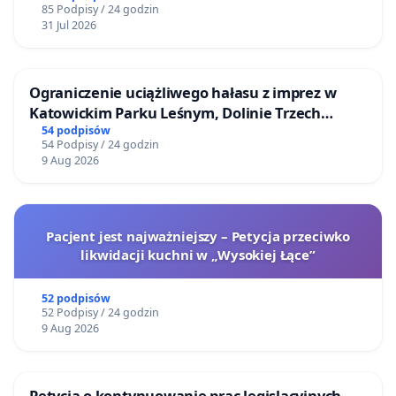
85 Podpisy / 24 godzin
31 Jul 2026
Ograniczenie uciążliwego hałasu z imprez w
Katowickim Parku Leśnym, Dolinie Trzech
Stawów i na Lotnisku Muchowiec
54 podpisów
54 Podpisy / 24 godzin
9 Aug 2026
Pacjent jest najważniejszy – Petycja przeciwko
likwidacji kuchni w „Wysokiej Łące”
52 podpisów
52 Podpisy / 24 godzin
9 Aug 2026
Petycja o kontynuowanie prac legislacyjnych