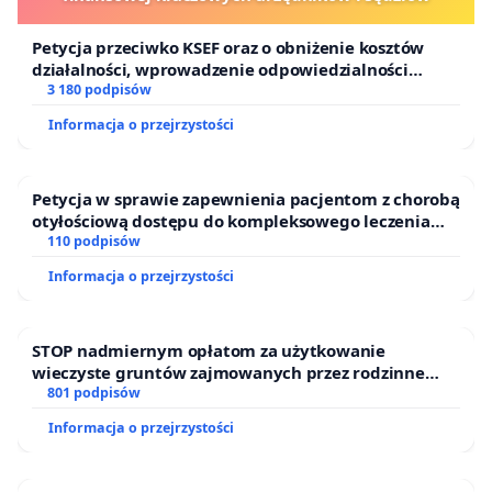
Petycja przeciwko KSEF oraz o obniżenie kosztów
działalności, wprowadzenie odpowiedzialności
finansowej kluczowych urzędników i sędziów
3 180 podpisów
Informacja o przejrzystości
Petycja w sprawie zapewnienia pacjentom z chorobą
otyłościową dostępu do kompleksowego leczenia
oraz programów profilaktycznych.
110 podpisów
Informacja o przejrzystości
STOP nadmiernym opłatom za użytkowanie
wieczyste gruntów zajmowanych przez rodzinne
ogrody działkowe.
801 podpisów
Informacja o przejrzystości