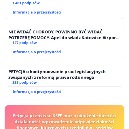
1 481 podpisów
Informacja o przejrzystości
NIE WIDAĆ CHOROBY. POWINNO BYĆ WIDAĆ
POTRZEBĘ POMOCY. Apel do władz Katowice Airport
o przystąpienie do programu HIDDEN DISABILITIES
127 podpisów
SUNFLOWER – SŁONECZNIK – UKRYTE
Informacja o przejrzystości
NIEPEŁNOSPRAWNOŚCI
PETYCJA o kontynuowanie prac legislacyjnych
związanych z reformą prawa rodzinnego
338 podpisów
Informacja o przejrzystości
Petycja przeciwko KSEF oraz o obniżenie kosztów
działalności, wprowadzenie odpowiedzialności
finansowej kluczowych urzędników i sędziów