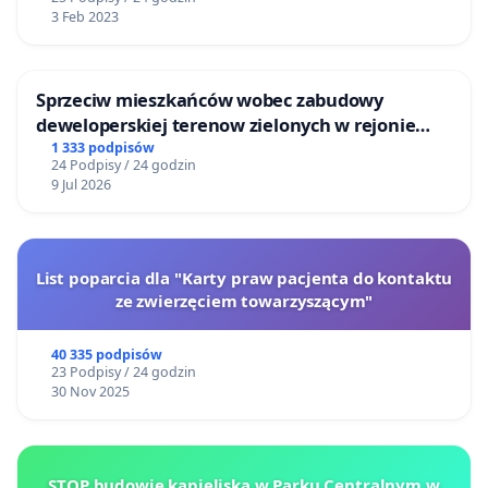
3 Feb 2023
Sprzeciw mieszkańców wobec zabudowy
deweloperskiej terenow zielonych w rejonie
Bulwarów Straceńskich w Bielsku-Białej
1 333 podpisów
24 Podpisy / 24 godzin
9 Jul 2026
List poparcia dla "Karty praw pacjenta do kontaktu
ze zwierzęciem towarzyszącym"
40 335 podpisów
23 Podpisy / 24 godzin
30 Nov 2025
STOP budowie kąpieliska w Parku Centralnym w