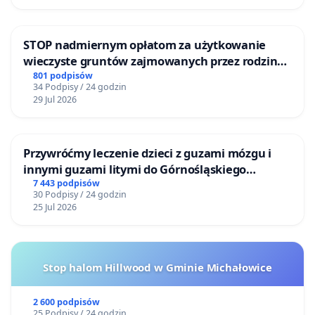
STOP nadmiernym opłatom za użytkowanie
wieczyste gruntów zajmowanych przez rodzinne
ogrody działkowe.
801 podpisów
34 Podpisy / 24 godzin
29 Jul 2026
Przywróćmy leczenie dzieci z guzami mózgu i
innymi guzami litymi do Górnośląskiego
Centrum Zdrowia Dziecka w Katowicach
7 443 podpisów
30 Podpisy / 24 godzin
25 Jul 2026
Stop halom Hillwood w Gminie Michałowice
2 600 podpisów
25 Podpisy / 24 godzin