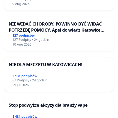
9 Aug 2026
NIE WIDAĆ CHOROBY. POWINNO BYĆ WIDAĆ
POTRZEBĘ POMOCY. Apel do władz Katowice
Airport o przystąpienie do programu HIDDEN
127 podpisów
127 Podpisy / 24 godzin
DISABILITIES SUNFLOWER – SŁONECZNIK –
10 Aug 2026
UKRYTE NIEPEŁNOSPRAWNOŚCI
NIE DLA MECZETU W KATOWICACH!
2 131 podpisów
87 Podpisy / 24 godzin
29 Jul 2026
Stop podwyżce akcyzy dla branży vape
1 481 podpisów