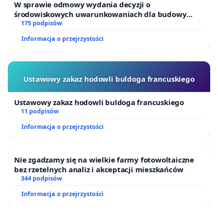
W sprawie odmowy wydania decyzji o
środowiskowych uwarunkowaniach dla budowy
zakładu wytwarzania biometanu „Krynki” w
175 podpisów
Ostrowiu Południowym oraz ochrony mieszkańców i
Informacja o przejrzystości
Puszczy Knyszyńskiej
Ustawowy zakaz hodowli buldoga francuskiego
Ustawowy zakaz hodowli buldoga francuskiego
11 podpisów
Informacja o przejrzystości
Nie zgadzamy się na wielkie farmy fotowoltaiczne
bez rzetelnych analiz i akceptacji mieszkańców
344 podpisów
Informacja o przejrzystości