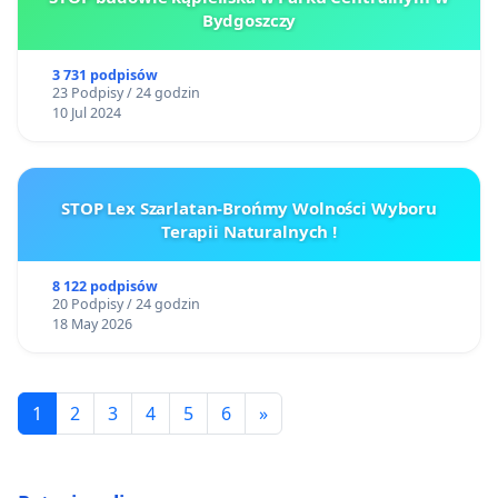
Bydgoszczy
3 731 podpisów
23 Podpisy / 24 godzin
10 Jul 2024
STOP Lex Szarlatan-Brońmy Wolności Wyboru
Terapii Naturalnych !
8 122 podpisów
20 Podpisy / 24 godzin
18 May 2026
1
2
3
4
5
6
»