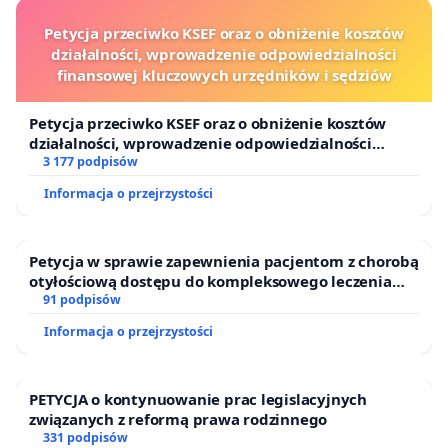
Petycja przeciwko KSEF oraz o obniżenie kosztów
działalności, wprowadzenie odpowiedzialności
finansowej kluczowych urzędników i sędziów
Petycja przeciwko KSEF oraz o obniżenie kosztów
działalności, wprowadzenie odpowiedzialności
finansowej kluczowych urzędników i sędziów
3 177 podpisów
Informacja o przejrzystości
Petycja w sprawie zapewnienia pacjentom z chorobą
otyłościową dostępu do kompleksowego leczenia
oraz programów profilaktycznych.
91 podpisów
Informacja o przejrzystości
PETYCJA o kontynuowanie prac legislacyjnych
związanych z reformą prawa rodzinnego
331 podpisów