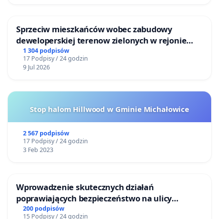
Sprzeciw mieszkańców wobec zabudowy
deweloperskiej terenow zielonych w rejonie
Bulwarów Straceńskich w Bielsku-Białej
1 304 podpisów
17 Podpisy / 24 godzin
9 Jul 2026
Stop halom Hillwood w Gminie Michałowice
2 567 podpisów
17 Podpisy / 24 godzin
3 Feb 2023
Wprowadzenie skutecznych działań
poprawiających bezpieczeństwo na ulicy
Żeromskiego w Otwocku
200 podpisów
15 Podpisy / 24 godzin