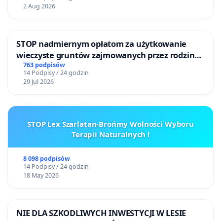
2 Aug 2026
STOP nadmiernym opłatom za użytkowanie
wieczyste gruntów zajmowanych przez rodzinne
ogrody działkowe.
763 podpisów
14 Podpisy / 24 godzin
29 Jul 2026
STOP Lex Szarlatan-Brońmy Wolności Wyboru
Terapii Naturalnych !
8 098 podpisów
14 Podpisy / 24 godzin
18 May 2026
NIE DLA SZKODLIWYCH INWESTYCJI W LESIE