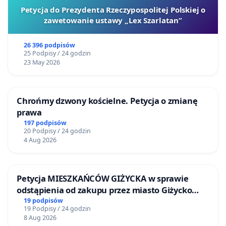
Petycja do Prezydenta Rzeczypospolitej Polskiej o
zawetowanie ustawy „Lex Szarlatan”
26 396 podpisów
25 Podpisy / 24 godzin
23 May 2026
Chrońmy dzwony kościelne. Petycja o zmianę
prawa
197 podpisów
20 Podpisy / 24 godzin
4 Aug 2026
Petycja MIESZKAŃCÓW GIŻYCKA w sprawie
odstąpienia od zakupu przez miasto Giżycko
nieruchomości położonej nad jeziorem Niegocin
19 podpisów
19 Podpisy / 24 godzin
8 Aug 2026