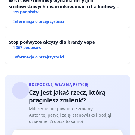
W sprawie odmowy wydania decyzji o
środowiskowych uwarunkowaniach dla budowy
zakładu wytwarzania biometanu „Krynki” w
159 podpisów
Ostrowiu Południowym oraz ochrony mieszkańców i
Informacja o przejrzystości
Puszczy Knyszyńskiej
Stop podwyżce akcyzy dla branży vape
1 367 podpisów
Informacja o przejrzystości
ROZPOCZNIJ WŁASNĄ PETYCJĘ
Czy jest jakaś rzecz, którą
pragniesz zmienić?
Milczenie nie powoduje zmiany.
Autor tej petycji zajął stanowisko i podjął
działanie. Zrobisz to samo?