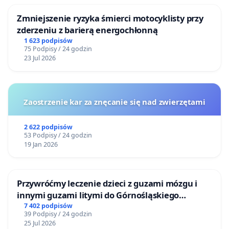
Zmniejszenie ryzyka śmierci motocyklisty przy
zderzeniu z barierą energochłonną
1 623 podpisów
75 Podpisy / 24 godzin
23 Jul 2026
Zaostrzenie kar za znęcanie się nad zwierzętami
2 622 podpisów
53 Podpisy / 24 godzin
19 Jan 2026
Przywróćmy leczenie dzieci z guzami mózgu i
innymi guzami litymi do Górnośląskiego
Centrum Zdrowia Dziecka w Katowicach
7 402 podpisów
39 Podpisy / 24 godzin
25 Jul 2026