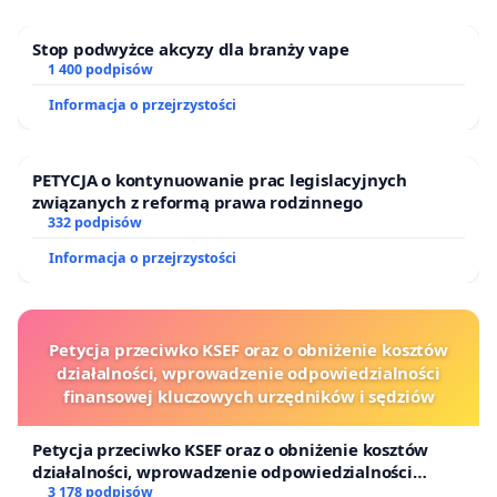
Stop podwyżce akcyzy dla branży vape
1 400 podpisów
Informacja o przejrzystości
PETYCJA o kontynuowanie prac legislacyjnych
związanych z reformą prawa rodzinnego
332 podpisów
Informacja o przejrzystości
Petycja przeciwko KSEF oraz o obniżenie kosztów
działalności, wprowadzenie odpowiedzialności
finansowej kluczowych urzędników i sędziów
Petycja przeciwko KSEF oraz o obniżenie kosztów
działalności, wprowadzenie odpowiedzialności
finansowej kluczowych urzędników i sędziów
3 178 podpisów