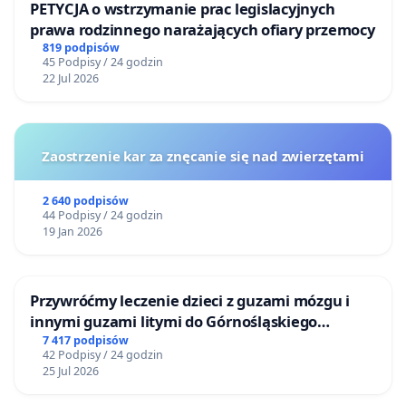
PETYCJA o wstrzymanie prac legislacyjnych
prawa rodzinnego narażających ofiary przemocy
819 podpisów
45 Podpisy / 24 godzin
22 Jul 2026
Zaostrzenie kar za znęcanie się nad zwierzętami
2 640 podpisów
44 Podpisy / 24 godzin
19 Jan 2026
Przywróćmy leczenie dzieci z guzami mózgu i
innymi guzami litymi do Górnośląskiego
Centrum Zdrowia Dziecka w Katowicach
7 417 podpisów
42 Podpisy / 24 godzin
25 Jul 2026