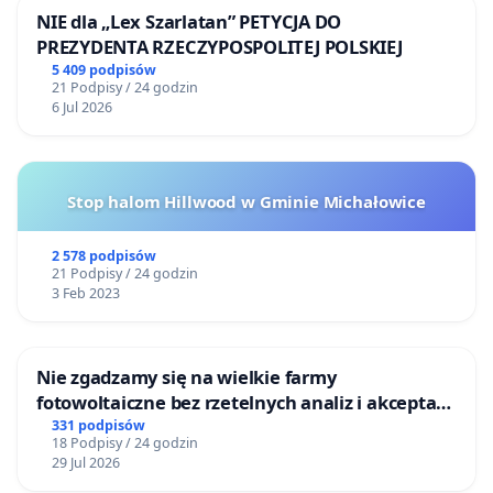
NIE dla „Lex Szarlatan” PETYCJA DO
PREZYDENTA RZECZYPOSPOLITEJ POLSKIEJ
5 409 podpisów
21 Podpisy / 24 godzin
6 Jul 2026
Stop halom Hillwood w Gminie Michałowice
2 578 podpisów
21 Podpisy / 24 godzin
3 Feb 2023
Nie zgadzamy się na wielkie farmy
fotowoltaiczne bez rzetelnych analiz i akceptacji
mieszkańców
331 podpisów
18 Podpisy / 24 godzin
29 Jul 2026