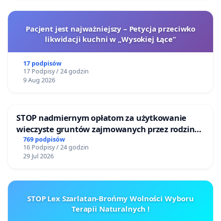
Pacjent jest najważniejszy – Petycja przeciwko
likwidacji kuchni w „Wysokiej Łące”
17 podpisów
17 Podpisy / 24 godzin
9 Aug 2026
STOP nadmiernym opłatom za użytkowanie
wieczyste gruntów zajmowanych przez rodzinne
ogrody działkowe.
769 podpisów
16 Podpisy / 24 godzin
29 Jul 2026
STOP Lex Szarlatan-Brońmy Wolności Wyboru
Terapii Naturalnych !