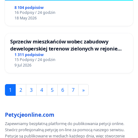
8 104 podpisów
16 Podpisy / 24 godzin
18 May 2026
Sprzeciw mieszkańców wobec zabudowy
deweloperskiej terenow zielonych w rejonie
Bulwarów Straceńskich w Bielsku-Białej
1 311 podpisów
15 Podpisy / 24 godzin
9 Jul 2026
1
2
3
4
5
6
7
»
Petycjeonline.com
Zapewniamy bezpłatną platformę do publikowania petycji online.
Stwórz profesjonalną petycję on-line za pomocą naszego serwisu.
Petycje są publikowane w mediach każdego dnia, więc stworzenie