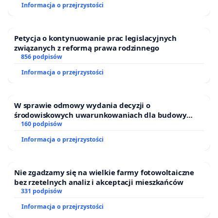
Informacja o przejrzystości
Petycja o kontynuowanie prac legislacyjnych
związanych z reformą prawa rodzinnego
856 podpisów
Informacja o przejrzystości
W sprawie odmowy wydania decyzji o
środowiskowych uwarunkowaniach dla budowy
zakładu wytwarzania biometanu „Krynki” w
160 podpisów
Ostrowiu Południowym oraz ochrony mieszkańców i
Informacja o przejrzystości
Puszczy Knyszyńskiej
Nie zgadzamy się na wielkie farmy fotowoltaiczne
bez rzetelnych analiz i akceptacji mieszkańców
331 podpisów
Informacja o przejrzystości