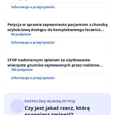
Informacja o przejrzystości
Petycja w sprawie zapewnienia pacjentom z chorobą
otyłościową dostępu do kompleksowego leczenia
oraz programów profilaktycznych.
98 podpisów
Informacja o przejrzystości
STOP nadmiernym opłatom za użytkowanie
wieczyste gruntów zajmowanych przez rodzinne
ogrody działkowe.
769 podpisów
Informacja o przejrzystości
ROZPOCZNIJ WŁASNĄ PETYCJĘ
Czy jest jakaś rzecz, którą
pragniesz zmienić?