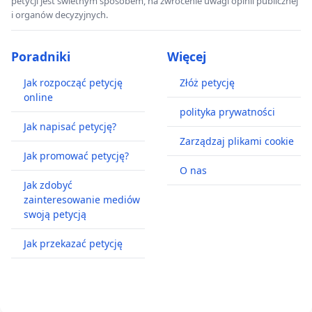
petycji jest świetnym sposobem, na zwrócenie uwagi opinii publicznej
i organów decyzyjnych.
Poradniki
Więcej
Jak rozpocząć petycję
Złóż petycję
online
polityka prywatności
Jak napisać petycję?
Zarządzaj plikami cookie
Jak promować petycję?
O nas
Jak zdobyć
zainteresowanie mediów
swoją petycją
Jak przekazać petycję