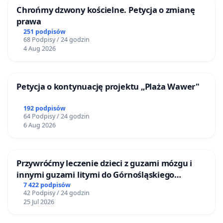
Chrońmy dzwony kościelne. Petycja o zmianę
prawa
251 podpisów
68 Podpisy / 24 godzin
4 Aug 2026
Petycja o kontynuację projektu „Plaża Wawer"
192 podpisów
64 Podpisy / 24 godzin
6 Aug 2026
Przywróćmy leczenie dzieci z guzami mózgu i
innymi guzami litymi do Górnośląskiego
Centrum Zdrowia Dziecka w Katowicach
7 422 podpisów
42 Podpisy / 24 godzin
25 Jul 2026