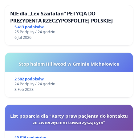
NIE dla „Lex Szarlatan” PETYCJA DO
PREZYDENTA RZECZYPOSPOLITEJ POLSKIEJ
5 413 podpisów
25 Podpisy / 24 godzin
6 Jul 2026
Stop halom Hillwood w Gminie Michałowice
2 582 podpisów
24 Podpisy / 24 godzin
3 Feb 2023
List poparcia dla "Karty praw pacjenta do kontaktu
ze zwierzęciem towarzyszącym"
40 316 podpisów