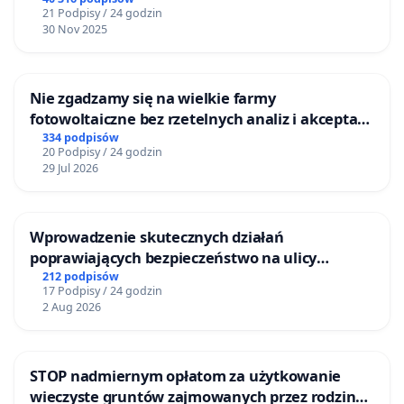
21 Podpisy / 24 godzin
30 Nov 2025
Nie zgadzamy się na wielkie farmy
fotowoltaiczne bez rzetelnych analiz i akceptacji
mieszkańców
334 podpisów
20 Podpisy / 24 godzin
29 Jul 2026
Wprowadzenie skutecznych działań
poprawiających bezpieczeństwo na ulicy
Żeromskiego w Otwocku
212 podpisów
17 Podpisy / 24 godzin
2 Aug 2026
STOP nadmiernym opłatom za użytkowanie
wieczyste gruntów zajmowanych przez rodzinne