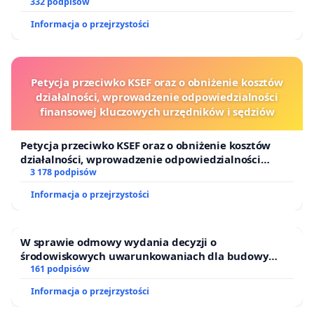
332 podpisów
Informacja o przejrzystości
Petycja przeciwko KSEF oraz o obniżenie kosztów
działalności, wprowadzenie odpowiedzialności
finansowej kluczowych urzędników i sędziów
Petycja przeciwko KSEF oraz o obniżenie kosztów
działalności, wprowadzenie odpowiedzialności
finansowej kluczowych urzędników i sędziów
3 178 podpisów
Informacja o przejrzystości
W sprawie odmowy wydania decyzji o
środowiskowych uwarunkowaniach dla budowy
zakładu wytwarzania biometanu „Krynki” w
161 podpisów
Ostrowiu Południowym oraz ochrony mieszkańców i
Informacja o przejrzystości
Puszczy Knyszyńskiej