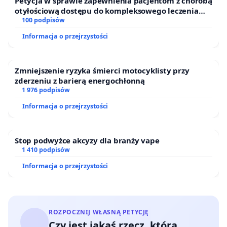
Petycja w sprawie zapewnienia pacjentom z chorobą
otyłościową dostępu do kompleksowego leczenia
oraz programów profilaktycznych.
100 podpisów
Informacja o przejrzystości
Zmniejszenie ryzyka śmierci motocyklisty przy
zderzeniu z barierą energochłonną
1 976 podpisów
Informacja o przejrzystości
Stop podwyżce akcyzy dla branży vape
1 410 podpisów
Informacja o przejrzystości
ROZPOCZNIJ WŁASNĄ PETYCJĘ
Czy jest jakaś rzecz, którą