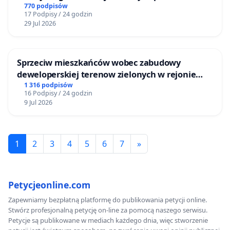
ogrody działkowe.
770 podpisów
17 Podpisy / 24 godzin
29 Jul 2026
Sprzeciw mieszkańców wobec zabudowy
deweloperskiej terenow zielonych w rejonie
Bulwarów Straceńskich w Bielsku-Białej
1 316 podpisów
16 Podpisy / 24 godzin
9 Jul 2026
1
2
3
4
5
6
7
»
Petycjeonline.com
Zapewniamy bezpłatną platformę do publikowania petycji online.
Stwórz profesjonalną petycję on-line za pomocą naszego serwisu.
Petycje są publikowane w mediach każdego dnia, więc stworzenie