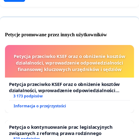
Petycje promowane przez innych użytkowników
Petycja przeciwko KSEF oraz o obniżenie kosztów
działalności, wprowadzenie odpowiedzialności
finansowej kluczowych urzędników i sędziów
Petycja przeciwko KSEF oraz o obniżenie kosztów
działalności, wprowadzenie odpowiedzialności
finansowej kluczowych urzędników i sędziów
3 173 podpisów
Informacja o przejrzystości
Petycja o kontynuowanie prac legislacyjnych
związanych z reformą prawa rodzinnego
823 podpisów