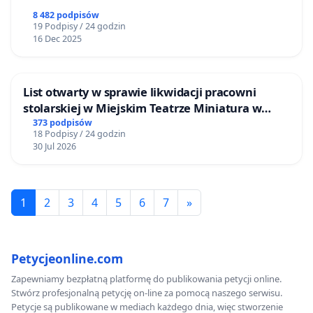
8 482 podpisów
19 Podpisy / 24 godzin
16 Dec 2025
List otwarty w sprawie likwidacji pracowni
stolarskiej w Miejskim Teatrze Miniatura w
Gdańsku
373 podpisów
18 Podpisy / 24 godzin
30 Jul 2026
1
2
3
4
5
6
7
»
Petycjeonline.com
Zapewniamy bezpłatną platformę do publikowania petycji online.
Stwórz profesjonalną petycję on-line za pomocą naszego serwisu.
Petycje są publikowane w mediach każdego dnia, więc stworzenie