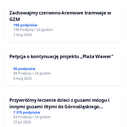
Zachowajmy czerwono-kremowe tramwaje w
GZM
198 podpisów
198 Podpisy / 24 godzin
7 Aug 2026
Petycja o kontynuację projektu „Plaża Wawer"
96 podpisów
94 Podpisy / 24 godzin
6 Aug 2026
Przywróćmy leczenie dzieci z guzami mózgu i
innymi guzami litymi do Górnośląskiego
Centrum Zdrowia Dziecka w Katowicach
7 370 podpisów
63 Podpisy / 24 godzin
25 Jul 2026