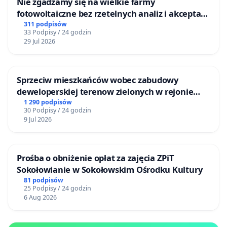
Nie zgadzamy się na wielkie farmy
fotowoltaiczne bez rzetelnych analiz i akceptacji
mieszkańców
311 podpisów
33 Podpisy / 24 godzin
29 Jul 2026
Sprzeciw mieszkańców wobec zabudowy
deweloperskiej terenow zielonych w rejonie
Bulwarów Straceńskich w Bielsku-Białej
1 290 podpisów
30 Podpisy / 24 godzin
9 Jul 2026
Prośba o obniżenie opłat za zajęcia ZPiT
Sokołowianie w Sokołowskim Ośrodku Kultury
81 podpisów
25 Podpisy / 24 godzin
6 Aug 2026