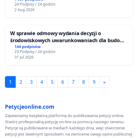
24 Podpisy / 24 godzin
2 Aug 2026
W sprawie odmowy wydania decyzji o
środowiskowych uwarunkowaniach dla budowy
zakładu wytwarzania biometanu „Krynki” w
144 podpisów
23 Podpisy / 24 godzin
Ostrowiu Południowym oraz ochrony
31 Jul 2026
mieszkańców i Puszczy Knyszyńskiej
1
2
3
4
5
6
7
8
9
»
Petycjeonline.com
Zapewniamy bezpłatną platformę do publikowania petycji online.
Stwórz profesjonalną petycję on-line za pomocą naszego serwisu.
Petycje są publikowane w mediach każdego dnia, więc stworzenie
petycji jest świetnym sposobem, na zwrócenie uwagi opinii publicznej