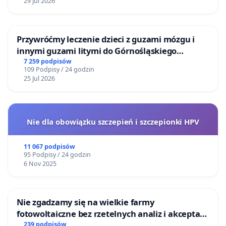
29 Jul 2026
Przywróćmy leczenie dzieci z guzami mózgu i
innymi guzami litymi do Górnośląskiego
Centrum Zdrowia Dziecka w Katowicach
7 259 podpisów
109 Podpisy / 24 godzin
25 Jul 2026
Nie dla obowiązku szczepień i szczepionki HPV
11 067 podpisów
95 Podpisy / 24 godzin
6 Nov 2025
Nie zgadzamy się na wielkie farmy
fotowoltaiczne bez rzetelnych analiz i akceptacji
mieszkańców
239 podpisów