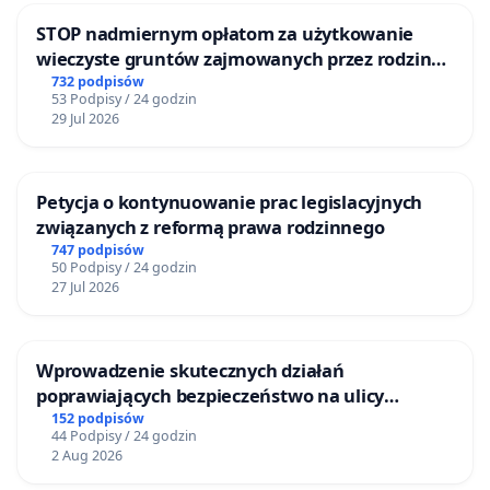
STOP nadmiernym opłatom za użytkowanie
wieczyste gruntów zajmowanych przez rodzinne
ogrody działkowe.
732 podpisów
53 Podpisy / 24 godzin
29 Jul 2026
Petycja o kontynuowanie prac legislacyjnych
związanych z reformą prawa rodzinnego
747 podpisów
50 Podpisy / 24 godzin
27 Jul 2026
Wprowadzenie skutecznych działań
poprawiających bezpieczeństwo na ulicy
Żeromskiego w Otwocku
152 podpisów
44 Podpisy / 24 godzin
2 Aug 2026