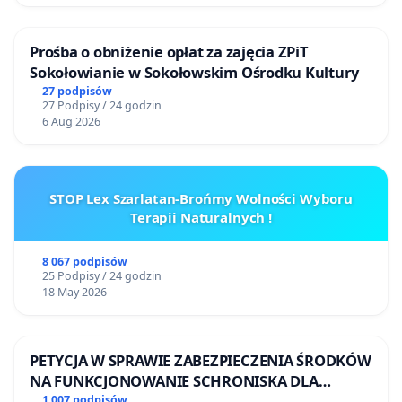
Prośba o obniżenie opłat za zajęcia ZPiT
Sokołowianie w Sokołowskim Ośrodku Kultury
27 podpisów
27 Podpisy / 24 godzin
6 Aug 2026
STOP Lex Szarlatan-Brońmy Wolności Wyboru
Terapii Naturalnych !
8 067 podpisów
25 Podpisy / 24 godzin
18 May 2026
PETYCJA W SPRAWIE ZABEZPIECZENIA ŚRODKÓW
NA FUNKCJONOWANIE SCHRONISKA DLA
BEZDOMNYCH ZWIERZĄT W SKARYSZEWIE
1 007 podpisów