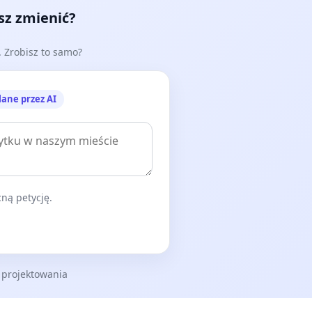
esz zmienić?
e. Zrobisz to samo?
lane przez AI
ną petycję.
 projektowania