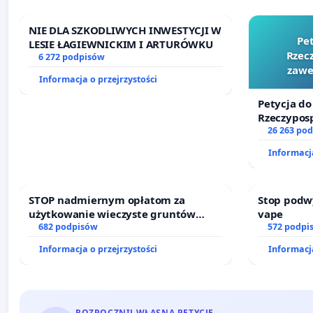
NIE DLA SZKODLIWYCH INWESTYCJI W
Pe
LESIE ŁAGIEWNICKIM I ARTURÓWKU
Rzecz
6 272 podpisów
zawe
Informacja o przejrzystości
Petycja do
Rzeczyposp
zawetowan
26 263 po
Informacja
STOP nadmiernym opłatom za
Stop podw
użytkowanie wieczyste gruntów
vape
zajmowanych przez rodzinne ogrody
682 podpisów
572 podpi
działkowe.
Informacja o przejrzystości
Informacja
ROZPOCZNIJ WŁASNĄ PETYCJĘ