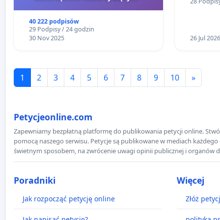
28 Podpisy
mieszkań
40 222 podpisów
29 Podpisy / 24 godzin
30 Nov 2025
26 Jul 202
1
2
3
4
5
6
7
8
9
10
»
Petycjeonline.com
Zapewniamy bezpłatną platformę do publikowania petycji online. Stwór
pomocą naszego serwisu. Petycje są publikowane w mediach każdego dni
świetnym sposobem, na zwrócenie uwagi opinii publicznej i organów d
Poradniki
Więcej
Jak rozpocząć petycję online
Złóż petyc
Jak napisać petycję?
polityka p