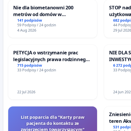
Nie dla biometanowni 200
STOP nad
metrów od domów w
użytkowa
Biernatkach, gm. Wądroże
zajmowan
141 podpisów
682 podp
59 Podpisy / 24 godzin
44 Podpisy
Wielkie
ogrody d
4 Aug 2026
29 Jul 202
PETYCJA o wstrzymanie prac
NIE DLA
legislacyjnych prawa rodzinnego
INWESTYC
narażających ofiary przemocy
ŁAGIEWN
715 podpisów
6 272 pod
33 Podpisy / 24 godzin
33 Podpisy
22 Jul 2026
24 Jun 202
Zniesieni
List poparcia dla "Karty praw
teren Ak
pacjenta do kontaktu ze
dostęp do
531 podp
zwierzęciem towarzyszącym"