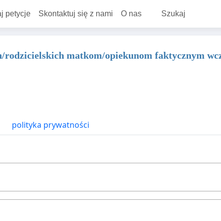
j petycje
Skontaktuj się z nami
O nas
Szukaj
h/rodzicielskich matkom/opiekunom faktycznym w
polityka prywatności