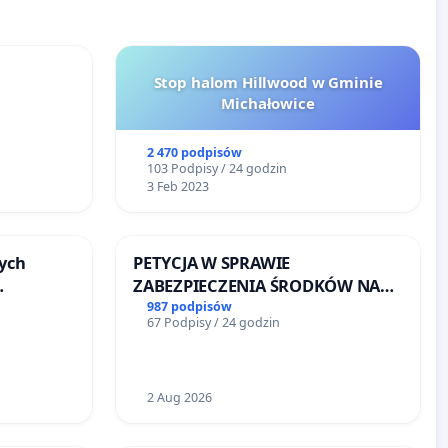
Stop halom Hillwood w Gminie
Michałowice
2 470 podpisów
103 Podpisy / 24 godzin
3 Feb 2023
ych
PETYCJA W SPRAWIE
ZABEZPIECZENIA ŚRODKÓW NA
FUNKCJONOWANIE SCHRONISKA
987 podpisów
67 Podpisy / 24 godzin
u
DLA BEZDOMNYCH ZWIERZĄT W
SKARYSZEWIE
2 Aug 2026