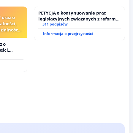
PETYCJA o kontynuowanie prac
 oraz o
legislacyjnych związanych z reformą
alności,
prawa rodzinnego
311 podpisów
ialności
Informacja o przejrzystości
zędników i
z o
ości,
lności
ędników i