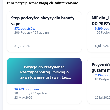
Inne petycje, które mogą cię zainteresować
Stop podwyżce akcyzy dla branży
NIE dla „
vape
DO PREZ
RZECZYPO
572 podpisów
5 290 pod
206 Podpisy / 24 godzin
196 Podpis
31 Jul 2026
6 Jul 2026
Przywróćm
Petycja do Prezydenta
guzami m
Rzeczypospolitej Polskiej o
litymi do
7 154 pod
zawetowanie ustawy „Lex
86 Podpisy
Centrum 
Szarlatan”
Katowica
26 263 podpisów
90 Podpisy / 24 godzin
23 May 2026
25 Jul 202