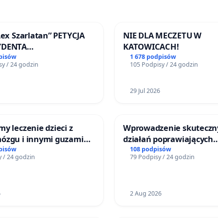
Lex Szarlatan” PETYCJA
NIE DLA MECZETU W
YDENTA
KATOWICACH!
SPOLITEJ POLSKIEJ
pisów
1 678 podpisów
y / 24 godzin
105 Podpisy / 24 godzin
29 Jul 2026
y leczenie dzieci z
Wprowadzenie skuteczn
ózgu i innymi guzami
działań poprawiających
 Górnośląskiego
bezpieczeństwo na ulicy
pisów
108 podpisów
 / 24 godzin
79 Podpisy / 24 godzin
Zdrowia Dziecka w
Żeromskiego w Otwock
ch
6
2 Aug 2026