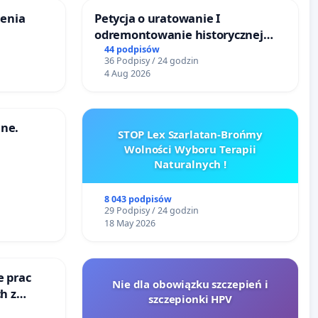
zenia
Petycja o uratowanie I
odremontowanie historycznej
Lokomotywy sm42-914
44 podpisów
36 Podpisy / 24 godzin
4 Aug 2026
ne.
STOP Lex Szarlatan-Brońmy
Wolności Wyboru Terapii
Naturalnych !
8 043 podpisów
29 Podpisy / 24 godzin
18 May 2026
e prac
Nie dla obowiązku szczepień i
h z
szczepionki HPV
go