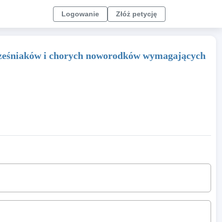
Logowanie
Złóż petycję
cześniaków i chorych noworodków wymagających