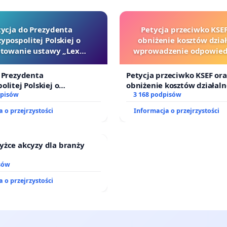
tycja do Prezydenta
Petycja przeciwko KSEF
ypospolitej Polskiej o
obniżenie kosztów dział
towanie ustawy „Lex
wprowadzenie odpowiedz
Szarlatan”
finansowej kluczowych ur
sędziów
 Prezydenta
Petycja przeciwko KSEF ora
olitej Polskiej o
obniżenie kosztów działaln
ie ustawy „Lex Szarlatan”
dpisów
wprowadzenie odpowiedzia
3 168 podpisów
finansowej kluczowych urz
 o przejrzystości
Informacja o przejrzystości
sędziów
yżce akcyzy dla branży
sów
 o przejrzystości