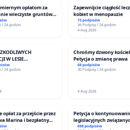
miernym opłatom za
Zapewnijcie ciągłość lec
nie wieczyste gruntów
kobiet w menopauzie
ych przez rodzinne
isów
73 podpisów
 / 24 godzin
36 Podpisy / 24 godzin
ziałkowe.
6
4 Aug 2026
 SZKODLIWYCH
Chrońmy dzwony kościel
JI W LESIE
Petycja o zmianę prawa
ICKIM I ARTURÓWKU
pisów
68 podpisów
 / 24 godzin
30 Podpisy / 24 godzin
6
4 Aug 2026
e opłat za przejście przez
Petycja o kontynuowani
wa Marina i bezpłatny
legislacyjnych związanyc
 Jeziora Nyskiego dla
reformą prawa rodzinne
isów
698 podpisów