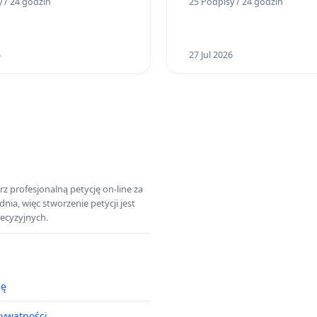
 / 24 godzin
25 Podpisy / 24 godzin
ców Gminy Nysa
6
27 Jul 2026
z profesjonalną petycję on-line za
a, więc stworzenie petycji jest
ecyzyjnych.
ję
rywatności