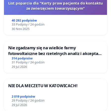
List poparcia dla "Karty praw pacjenta do kontaktu
ze zwierzęciem towarzyszącym"
40 292 podpisów
33 Podpisy / 24 godzin
30 Nov 2025
Nie zgadzamy się na wielkie farmy
fotowoltaiczne bez rzetelnych analiz i akceptacji
mieszkańców
314 podpisów
31 Podpisy / 24 godzin
29 Jul 2026
NIE DLA MECZETU W KATOWICACH!
2 019 podpisów
29 Podpisy / 24 godzin
29 Jul 2026