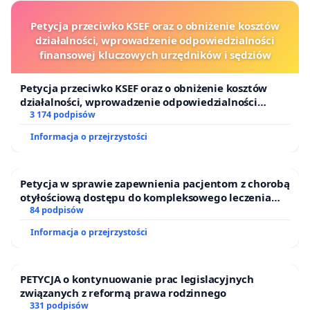
Petycja przeciwko KSEF oraz o obniżenie kosztów
działalności, wprowadzenie odpowiedzialności
finansowej kluczowych urzędników i sędziów
Petycja przeciwko KSEF oraz o obniżenie kosztów
działalności, wprowadzenie odpowiedzialności
finansowej kluczowych urzędników i sędziów
3 174 podpisów
Informacja o przejrzystości
Petycja w sprawie zapewnienia pacjentom z chorobą
otyłościową dostępu do kompleksowego leczenia
oraz programów profilaktycznych.
84 podpisów
Informacja o przejrzystości
PETYCJA o kontynuowanie prac legislacyjnych
związanych z reformą prawa rodzinnego
331 podpisów