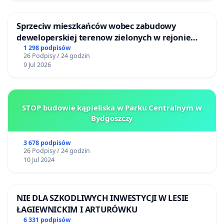
Sprzeciw mieszkańców wobec zabudowy
deweloperskiej terenow zielonych w rejonie
Bulwarów Straceńskich w Bielsku-Białej
1 298 podpisów
26 Podpisy / 24 godzin
9 Jul 2026
STOP budowie kąpieliska w Parku Centralnym w
Bydgoszczy
3 678 podpisów
26 Podpisy / 24 godzin
10 Jul 2024
NIE DLA SZKODLIWYCH INWESTYCJI W LESIE
ŁAGIEWNICKIM I ARTURÓWKU
6 331 podpisów