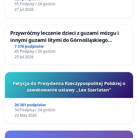
55 Podpisy / 24 godzin
27 Jul 2026
Przywróćmy leczenie dzieci z guzami mózgu i
innymi guzami litymi do Górnośląskiego
Centrum Zdrowia Dziecka w Katowicach
7 376 podpisów
45 Podpisy / 24 godzin
25 Jul 2026
Petycja do Prezydenta Rzeczypospolitej Polskiej o
zawetowanie ustawy „Lex Szarlatan”
26 381 podpisów
34 Podpisy / 24 godzin
23 May 2026