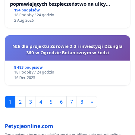
poprawiających bezpieczeństwo na ulicy
Żeromskiego w Otwocku
194 podpisów
18 Podpisy / 24 godzin
2 Aug 2026
NIE dla projektu Zdrowie 2.0 i inwestycji Dżungla
360 w Ogrodzie Botanicznym w Łodzi
8 483 podpisów
18 Podpisy / 24 godzin
16 Dec 2025
1
2
3
4
5
6
7
8
»
Petycjeonline.com
Zapewniamy bezpłatną platformę do publikowania petycji online.