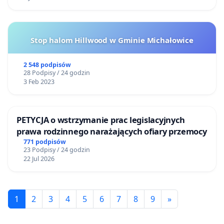
Stop halom Hillwood w Gminie Michałowice
2 548 podpisów
28 Podpisy / 24 godzin
3 Feb 2023
PETYCJA o wstrzymanie prac legislacyjnych
prawa rodzinnego narażających ofiary przemocy
771 podpisów
23 Podpisy / 24 godzin
22 Jul 2026
1
2
3
4
5
6
7
8
9
»