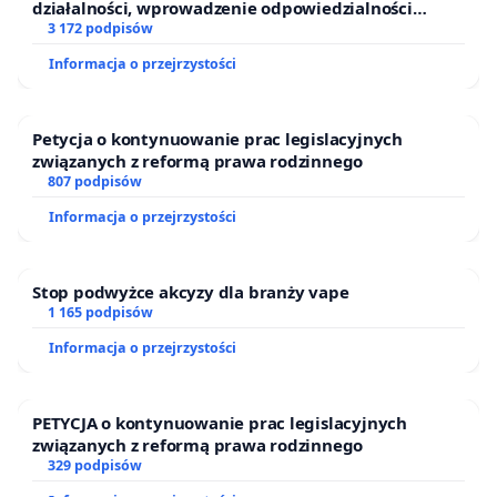
działalności, wprowadzenie odpowiedzialności
finansowej kluczowych urzędników i sędziów
3 172 podpisów
Informacja o przejrzystości
Petycja o kontynuowanie prac legislacyjnych
związanych z reformą prawa rodzinnego
807 podpisów
Informacja o przejrzystości
Stop podwyżce akcyzy dla branży vape
1 165 podpisów
Informacja o przejrzystości
PETYCJA o kontynuowanie prac legislacyjnych
związanych z reformą prawa rodzinnego
329 podpisów