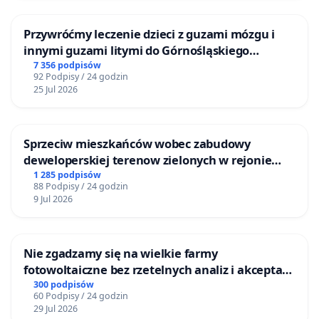
Przywróćmy leczenie dzieci z guzami mózgu i
innymi guzami litymi do Górnośląskiego
Centrum Zdrowia Dziecka w Katowicach
7 356 podpisów
92 Podpisy / 24 godzin
25 Jul 2026
Sprzeciw mieszkańców wobec zabudowy
deweloperskiej terenow zielonych w rejonie
Bulwarów Straceńskich w Bielsku-Białej
1 285 podpisów
88 Podpisy / 24 godzin
9 Jul 2026
Nie zgadzamy się na wielkie farmy
fotowoltaiczne bez rzetelnych analiz i akceptacji
mieszkańców
300 podpisów
60 Podpisy / 24 godzin
29 Jul 2026