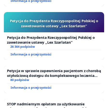
Informacja o przejrzystości
Petycja do Prezydenta Rzeczypospolitej Polskiej o
zawetowanie ustawy „Lex Szarlatan”
Petycja do Prezydenta Rzeczypospolitej Polskiej o
zawetowanie ustawy „Lex Szarlatan”
26 364 podpisów
Informacja o przejrzystości
Petycja w sprawie zapewnienia pacjentom z chorobą
otyłościową dostępu do kompleksowego leczenia
oraz programów profilaktycznych.
80 podpisów
Informacja o przejrzystości
STOP nadmiernym opłatom za użytkowanie