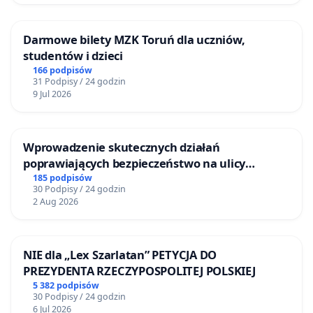
Darmowe bilety MZK Toruń dla uczniów,
studentów i dzieci
166 podpisów
31 Podpisy / 24 godzin
9 Jul 2026
Wprowadzenie skutecznych działań
poprawiających bezpieczeństwo na ulicy
Żeromskiego w Otwocku
185 podpisów
30 Podpisy / 24 godzin
2 Aug 2026
NIE dla „Lex Szarlatan” PETYCJA DO
PREZYDENTA RZECZYPOSPOLITEJ POLSKIEJ
5 382 podpisów
30 Podpisy / 24 godzin
6 Jul 2026