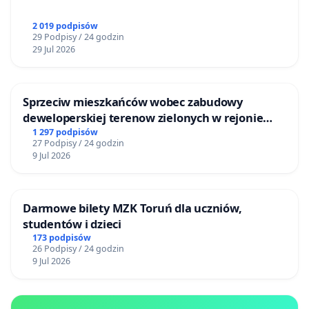
2 019 podpisów
29 Podpisy / 24 godzin
29 Jul 2026
Sprzeciw mieszkańców wobec zabudowy
deweloperskiej terenow zielonych w rejonie
Bulwarów Straceńskich w Bielsku-Białej
1 297 podpisów
27 Podpisy / 24 godzin
9 Jul 2026
Darmowe bilety MZK Toruń dla uczniów,
studentów i dzieci
173 podpisów
26 Podpisy / 24 godzin
9 Jul 2026