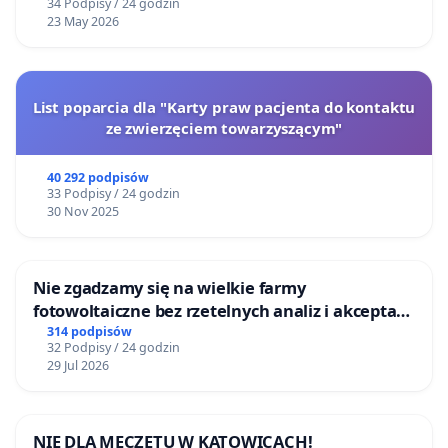
34 Podpisy / 24 godzin
23 May 2026
List poparcia dla "Karty praw pacjenta do kontaktu
ze zwierzęciem towarzyszącym"
40 292 podpisów
33 Podpisy / 24 godzin
30 Nov 2025
Nie zgadzamy się na wielkie farmy
fotowoltaiczne bez rzetelnych analiz i akceptacji
mieszkańców
314 podpisów
32 Podpisy / 24 godzin
29 Jul 2026
NIE DLA MECZETU W KATOWICACH!