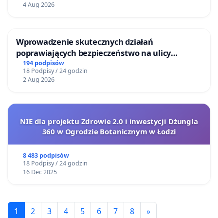
4 Aug 2026
Wprowadzenie skutecznych działań
poprawiających bezpieczeństwo na ulicy
Żeromskiego w Otwocku
194 podpisów
18 Podpisy / 24 godzin
2 Aug 2026
NIE dla projektu Zdrowie 2.0 i inwestycji Dżungla
360 w Ogrodzie Botanicznym w Łodzi
8 483 podpisów
18 Podpisy / 24 godzin
16 Dec 2025
1
2
3
4
5
6
7
8
»