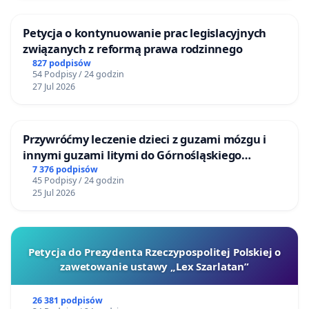
Petycja o kontynuowanie prac legislacyjnych
związanych z reformą prawa rodzinnego
827 podpisów
54 Podpisy / 24 godzin
27 Jul 2026
Przywróćmy leczenie dzieci z guzami mózgu i
innymi guzami litymi do Górnośląskiego
Centrum Zdrowia Dziecka w Katowicach
7 376 podpisów
45 Podpisy / 24 godzin
25 Jul 2026
Petycja do Prezydenta Rzeczypospolitej Polskiej o
zawetowanie ustawy „Lex Szarlatan”
26 381 podpisów