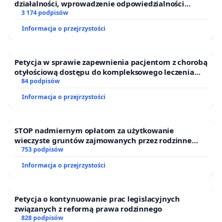
działalności, wprowadzenie odpowiedzialności
finansowej kluczowych urzędników i sędziów
3 174 podpisów
Informacja o przejrzystości
Petycja w sprawie zapewnienia pacjentom z chorobą
otyłościową dostępu do kompleksowego leczenia
oraz programów profilaktycznych.
84 podpisów
Informacja o przejrzystości
STOP nadmiernym opłatom za użytkowanie
wieczyste gruntów zajmowanych przez rodzinne
ogrody działkowe.
753 podpisów
Informacja o przejrzystości
Petycja o kontynuowanie prac legislacyjnych
związanych z reformą prawa rodzinnego
828 podpisów