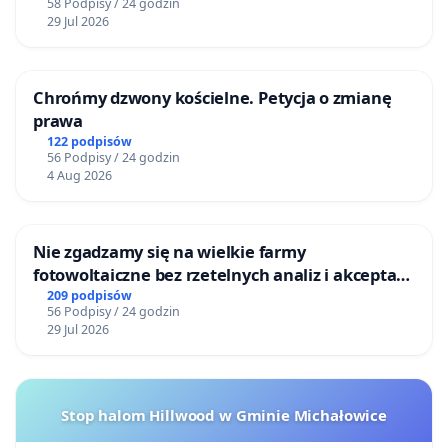
58 Podpisy / 24 godzin
29 Jul 2026
Chrońmy dzwony kościelne. Petycja o zmianę
prawa
122 podpisów
56 Podpisy / 24 godzin
4 Aug 2026
Nie zgadzamy się na wielkie farmy
fotowoltaiczne bez rzetelnych analiz i akceptacji
mieszkańców
209 podpisów
56 Podpisy / 24 godzin
29 Jul 2026
Stop halom Hillwood w Gminie Michałowice