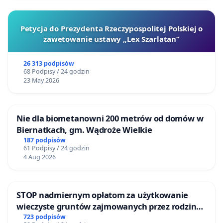
Petycja do Prezydenta Rzeczypospolitej Polskiej o
zawetowanie ustawy „Lex Szarlatan”
26 313 podpisów
68 Podpisy / 24 godzin
23 May 2026
Nie dla biometanowni 200 metrów od domów w
Biernatkach, gm. Wądroże Wielkie
187 podpisów
61 Podpisy / 24 godzin
4 Aug 2026
STOP nadmiernym opłatom za użytkowanie
wieczyste gruntów zajmowanych przez rodzinne
ogrody działkowe.
723 podpisów