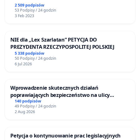
2 509 podpisów
53 Podpisy / 24 godzin
3 Feb 2023
NIE dla „Lex Szarlatan” PETYCJA DO
PREZYDENTA RZECZYPOSPOLITEJ POLSKIEJ
5 338 podpisów
50 Podpisy / 24 godzin
6 Jul 2026
Wprowadzenie skutecznych działań
poprawiających bezpieczeństwo na ulicy
Żeromskiego w Otwocku
140 podpisów
49 Podpisy / 24 godzin
2 Aug 2026
Petycja o kontynuowanie prac legislacyjnych