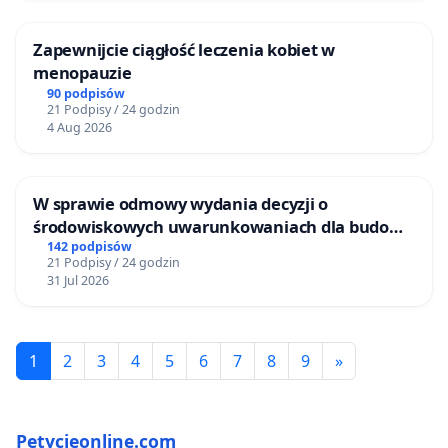
Zapewnijcie ciągłość leczenia kobiet w
menopauzie
90 podpisów
21 Podpisy / 24 godzin
4 Aug 2026
W sprawie odmowy wydania decyzji o
środowiskowych uwarunkowaniach dla budowy
zakładu wytwarzania biometanu „Krynki” w
142 podpisów
21 Podpisy / 24 godzin
Ostrowiu Południowym oraz ochrony
31 Jul 2026
mieszkańców i Puszczy Knyszyńskiej
1
2
3
4
5
6
7
8
9
»
Petycjeonline.com