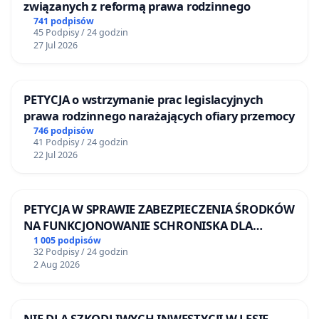
związanych z reformą prawa rodzinnego
741 podpisów
45 Podpisy / 24 godzin
27 Jul 2026
PETYCJA o wstrzymanie prac legislacyjnych
prawa rodzinnego narażających ofiary przemocy
746 podpisów
41 Podpisy / 24 godzin
22 Jul 2026
PETYCJA W SPRAWIE ZABEZPIECZENIA ŚRODKÓW
NA FUNKCJONOWANIE SCHRONISKA DLA
BEZDOMNYCH ZWIERZĄT W SKARYSZEWIE
1 005 podpisów
32 Podpisy / 24 godzin
2 Aug 2026
NIE DLA SZKODLIWYCH INWESTYCJI W LESIE