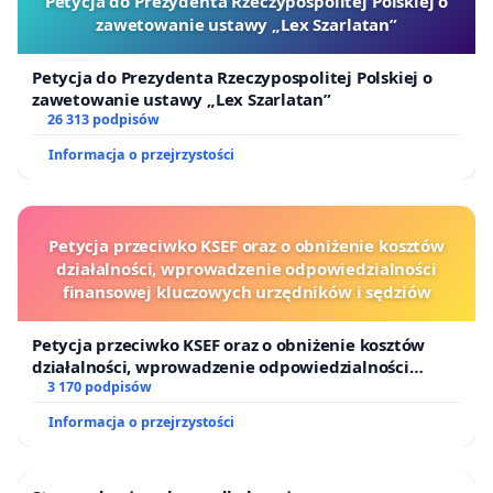
Petycja do Prezydenta Rzeczypospolitej Polskiej o
zawetowanie ustawy „Lex Szarlatan”
Petycja do Prezydenta Rzeczypospolitej Polskiej o
zawetowanie ustawy „Lex Szarlatan”
26 313 podpisów
Informacja o przejrzystości
Petycja przeciwko KSEF oraz o obniżenie kosztów
działalności, wprowadzenie odpowiedzialności
finansowej kluczowych urzędników i sędziów
Petycja przeciwko KSEF oraz o obniżenie kosztów
działalności, wprowadzenie odpowiedzialności
finansowej kluczowych urzędników i sędziów
3 170 podpisów
Informacja o przejrzystości