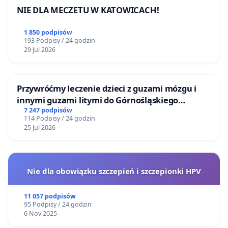
NIE DLA MECZETU W KATOWICACH!
1 850 podpisów
193 Podpisy / 24 godzin
29 Jul 2026
Przywróćmy leczenie dzieci z guzami mózgu i
innymi guzami litymi do Górnośląskiego
Centrum Zdrowia Dziecka w Katowicach
7 247 podpisów
114 Podpisy / 24 godzin
25 Jul 2026
Nie dla obowiązku szczepień i szczepionki HPV
11 057 podpisów
95 Podpisy / 24 godzin
6 Nov 2025