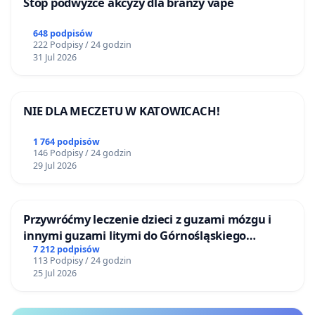
Stop podwyżce akcyzy dla branży vape
648 podpisów
222 Podpisy / 24 godzin
31 Jul 2026
NIE DLA MECZETU W KATOWICACH!
1 764 podpisów
146 Podpisy / 24 godzin
29 Jul 2026
Przywróćmy leczenie dzieci z guzami mózgu i
innymi guzami litymi do Górnośląskiego
Centrum Zdrowia Dziecka w Katowicach
7 212 podpisów
113 Podpisy / 24 godzin
25 Jul 2026