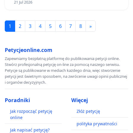
21 Jul 2026
1
2
3
4
5
6
7
8
»
Petycjeonline.com
Zapewniamy bezpłatną platformę do publikowania petycji online.
Stwórz profesjonalną petycję on-line za pomocą naszego serwisu.
Petycje są publikowane w mediach każdego dnia, więc stworzenie
petycji jest świetnym sposobem, na zwrócenie uwagi opinii publicznej
i organów decyzyjnych.
Poradniki
Więcej
Jak rozpocząć petycję
Złóż petycję
online
polityka prywatności
Jak napisać petycję?