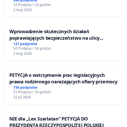
BEZDOMNYCH ZWIERZĄT W SKARYSZEWIE
996 podpisów
52 Podpisy / 24 godzin
2 Aug 2026
Wprowadzenie skutecznych działań
poprawiających bezpieczeństwo na ulicy
Żeromskiego w Otwocku
121 podpisów
52 Podpisy / 24 godzin
2 Aug 2026
PETYCJA o wstrzymanie prac legislacyjnych
prawa rodzinnego narażających ofiary przemocy
736 podpisów
51 Podpisy / 24 godzin
22 Jul 2026
NIE dla „Lex Szarlatan” PETYCJA DO
PREZYDENTA RZECZYPOSPOLITEJ POLSKIEJ