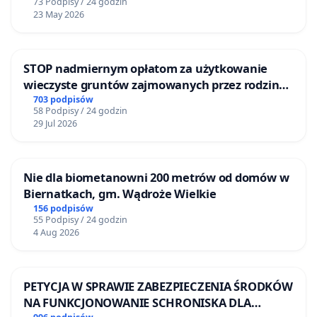
73 Podpisy / 24 godzin
23 May 2026
STOP nadmiernym opłatom za użytkowanie
wieczyste gruntów zajmowanych przez rodzinne
ogrody działkowe.
703 podpisów
58 Podpisy / 24 godzin
29 Jul 2026
Nie dla biometanowni 200 metrów od domów w
Biernatkach, gm. Wądroże Wielkie
156 podpisów
55 Podpisy / 24 godzin
4 Aug 2026
PETYCJA W SPRAWIE ZABEZPIECZENIA ŚRODKÓW
NA FUNKCJONOWANIE SCHRONISKA DLA