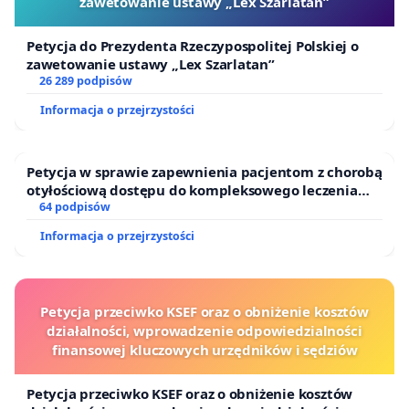
zawetowanie ustawy „Lex Szarlatan”
Petycja do Prezydenta Rzeczypospolitej Polskiej o
zawetowanie ustawy „Lex Szarlatan”
26 289 podpisów
Informacja o przejrzystości
Petycja w sprawie zapewnienia pacjentom z chorobą
otyłościową dostępu do kompleksowego leczenia
oraz programów profilaktycznych.
64 podpisów
Informacja o przejrzystości
Petycja przeciwko KSEF oraz o obniżenie kosztów
działalności, wprowadzenie odpowiedzialności
finansowej kluczowych urzędników i sędziów
Petycja przeciwko KSEF oraz o obniżenie kosztów