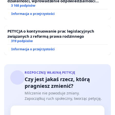
działalności, wprowadzenie odpowiedzialności
finansowej kluczowych urzędników i sędziów
3 168 podpisów
Informacja o przejrzystości
PETYCJA o kontynuowanie prac legislacyjnych
związanych z reformą prawa rodzinnego
319 podpisów
Informacja o przejrzystości
ROZPOCZNIJ WŁASNĄ PETYCJĘ
Czy jest jakaś rzecz, którą
pragniesz zmienić?
Milczenie nie powoduje zmiany.
Zapoczątkuj ruch społeczny, tworząc petycję.