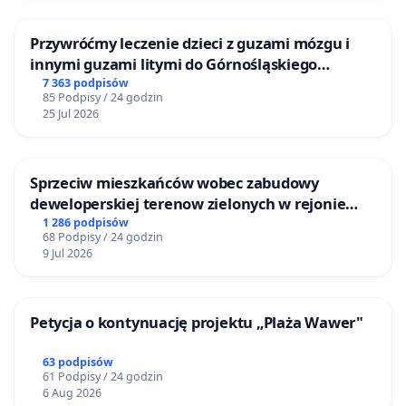
Przywróćmy leczenie dzieci z guzami mózgu i
innymi guzami litymi do Górnośląskiego
Centrum Zdrowia Dziecka w Katowicach
7 363 podpisów
85 Podpisy / 24 godzin
25 Jul 2026
Sprzeciw mieszkańców wobec zabudowy
deweloperskiej terenow zielonych w rejonie
Bulwarów Straceńskich w Bielsku-Białej
1 286 podpisów
68 Podpisy / 24 godzin
9 Jul 2026
Petycja o kontynuację projektu „Plaża Wawer"
63 podpisów
61 Podpisy / 24 godzin
6 Aug 2026