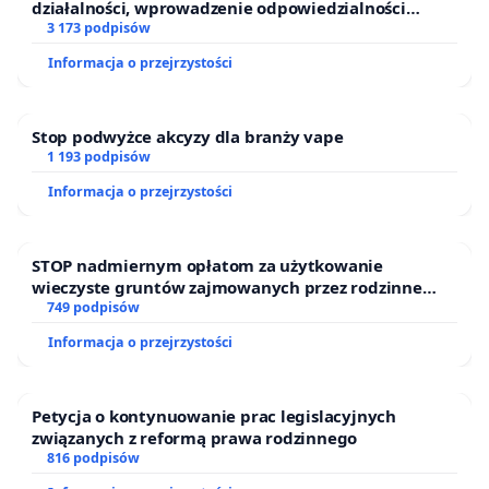
działalności, wprowadzenie odpowiedzialności
finansowej kluczowych urzędników i sędziów
3 173 podpisów
Informacja o przejrzystości
Stop podwyżce akcyzy dla branży vape
1 193 podpisów
Informacja o przejrzystości
STOP nadmiernym opłatom za użytkowanie
wieczyste gruntów zajmowanych przez rodzinne
ogrody działkowe.
749 podpisów
Informacja o przejrzystości
Petycja o kontynuowanie prac legislacyjnych
związanych z reformą prawa rodzinnego
816 podpisów