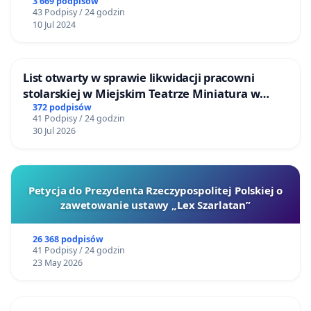
3 669 podpisów
43 Podpisy / 24 godzin
10 Jul 2024
List otwarty w sprawie likwidacji pracowni
stolarskiej w Miejskim Teatrze Miniatura w
Gdańsku
372 podpisów
41 Podpisy / 24 godzin
30 Jul 2026
Petycja do Prezydenta Rzeczypospolitej Polskiej o
zawetowanie ustawy „Lex Szarlatan”
26 368 podpisów
41 Podpisy / 24 godzin
23 May 2026