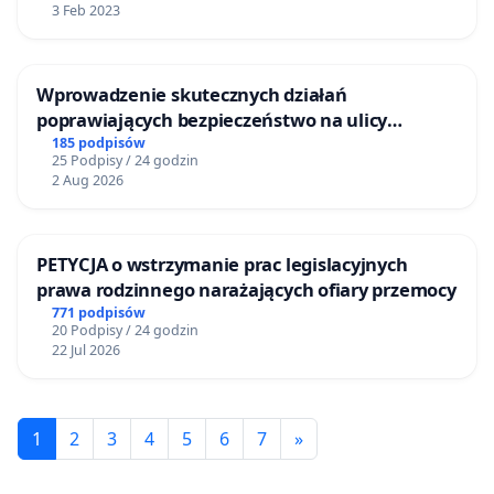
3 Feb 2023
Wprowadzenie skutecznych działań
poprawiających bezpieczeństwo na ulicy
Żeromskiego w Otwocku
185 podpisów
25 Podpisy / 24 godzin
2 Aug 2026
PETYCJA o wstrzymanie prac legislacyjnych
prawa rodzinnego narażających ofiary przemocy
771 podpisów
20 Podpisy / 24 godzin
22 Jul 2026
1
2
3
4
5
6
7
»