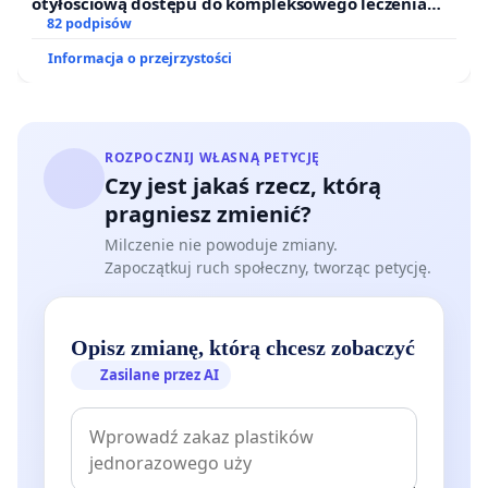
otyłościową dostępu do kompleksowego leczenia
oraz programów profilaktycznych.
82 podpisów
Informacja o przejrzystości
ROZPOCZNIJ WŁASNĄ PETYCJĘ
Czy jest jakaś rzecz, którą
pragniesz zmienić?
Milczenie nie powoduje zmiany.
Zapoczątkuj ruch społeczny, tworząc petycję.
Opisz zmianę, którą chcesz zobaczyć
Zasilane przez AI