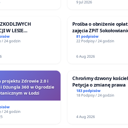
6
9 Jul 2026
Białej
 SZKODLIWYCH
Prośba o obniżenie opłat
JI W LESIE
zajęcia ZPiT Sokołowian
ICKIM I ARTURÓWKU
Sokołowskim Ośrodku Ku
pisów
81 podpisów
 / 24 godzin
22 Podpisy / 24 godzin
6
6 Aug 2026
Chrońmy dzwony kościel
a projektu Zdrowie 2.0 i
Petycja o zmianę prawa
ji Dżungla 360 w Ogrodzie
183 podpisów
tanicznym w Łodzi
18 Podpisy / 24 godzin
pisów
 / 24 godzin
25
4 Aug 2026