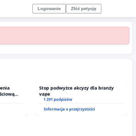
Logowanie
Złóż petycję
ienia
Stop podwyżce akcyzy dla branży
ściową
vape
 leczenia
1 291 podpisów
cznych.
Informacja o przejrzystości