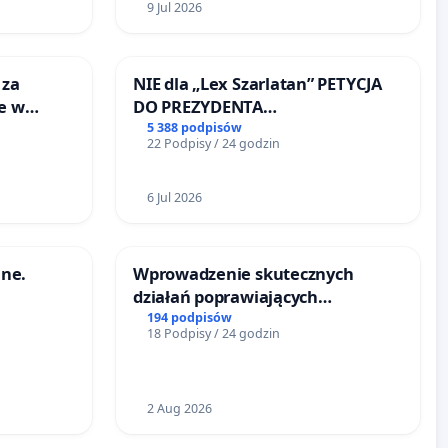
9 Jul 2026
 za
NIE dla „Lex Szarlatan” PETYCJA
ie w
DO PREZYDENTA
ltury
RZECZYPOSPOLITEJ POLSKIEJ
5 388 podpisów
22 Podpisy / 24 godzin
6 Jul 2026
ne.
Wprowadzenie skutecznych
działań poprawiających
bezpieczeństwo na ulicy
194 podpisów
18 Podpisy / 24 godzin
Żeromskiego w Otwocku
2 Aug 2026