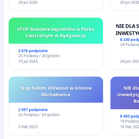
29 Jul 2026
29 Jul 202
NIE DLA
STOP budowie kąpieliska w Parku
INWESTYC
Centralnym w Bydgoszczy
ŁAGIEWN
6 330 pod
24 Podpisy
3 676 podpisów
25 Podpisy / 24 godzin
10 Jul 2024
24 Jun 202
Stop halom Hillwood w Gminie
NIE dl
Michałowice
inwestyc
Bo
2 557 podpisów
22 Podpisy / 24 godzin
8 483 pod
19 Podpisy
3 Feb 2023
16 Dec 20