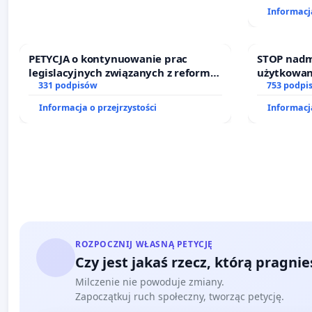
finansowe
Informacja
sędziów
PETYCJA o kontynuowanie prac
STOP nadm
legislacyjnych związanych z reformą
użytkowan
prawa rodzinnego
331 podpisów
zajmowany
753 podpi
działkowe.
Informacja o przejrzystości
Informacja
ROZPOCZNIJ WŁASNĄ PETYCJĘ
Czy jest jakaś rzecz, którą pragni
Milczenie nie powoduje zmiany.
Zapoczątkuj ruch społeczny, tworząc petycję.