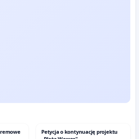
kremowe
Petycja o kontynuację projektu
„Plaża Wawer"