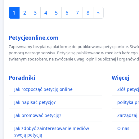
1
2
3
4
5
6
7
8
»
Petycjeonline.com
Zapewniamy bezpłatną platformę do publikowania petycji online. Stwór
pomocą naszego serwisu. Petycje są publikowane w mediach każdego dni
świetnym sposobem, na zwrócenie uwagi opinii publicznej i organów d
Poradniki
Więcej
Jak rozpocząć petycję online
Złóż petyc
Jak napisać petycję?
polityka p
Jak promować petycję?
Zarządzaj 
Jak zdobyć zainteresowanie mediów
O nas
swoją petycją