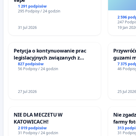
1 291 podpisów
295 Podpisy / 24 godzin
2 596 pod
247 Podpis
31 Jul 2026
19 Jan 202
Petycja o kontynuowanie prac
Przywróćm
legislacyjnych związanych z
guzami m
reformą prawa rodzinnego
litymi do
827 podpisów
7 375 pod
56 Podpisy / 24 godzin
46 Podpisy
Centrum 
Katowica
27 Jul 2026
25 Jul 202
NIE DLA MECZETU W
Nie zgadz
KATOWICACH!
farmy fot
rzetelnyc
2 019 podpisów
313 podp
31 Podpisy / 24 godzin
31 Podpisy
mieszka