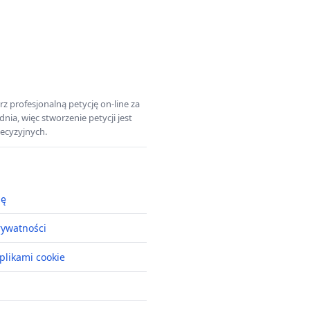
z profesjonalną petycję on-line za
a, więc stworzenie petycji jest
ecyzyjnych.
ję
rywatności
plikami cookie