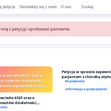
j petycje
Skontaktuj się z nami
O nas
Szukaj
onę z petycją i spróbować ponownie.
Petycja w sprawie zapewn
a przeciwko KSEF oraz o
pacjentom z chorobą otyło
ie kosztów działalności,
dostępu do kompleksowego
84 podpisów
zenie odpowiedzialności
oraz programów profilakty
Informacja o przejrzystości
j kluczowych urzędników i
sędziów
zeciwko KSEF oraz o
kosztów działalności,
nie odpowiedzialności
pisów