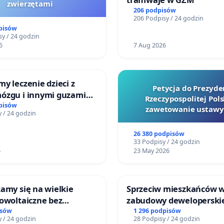
zwierzętami
206 podpisów
206 Podpisy / 24 godzin
pisów
y / 24 godzin
6
7 Aug 2026
y leczenie dzieci z
Petycja do Prezyde
ózgu i innymi guzami
Rzeczypospolitej Pols
 Górnośląskiego
pisów
zawetowanie ustawy
 / 24 godzin
Zdrowia Dziecka w
Szarlatan”
ch
26 380 podpisów
33 Podpisy / 24 godzin
6
23 May 2026
amy się na wielkie
Sprzeciw mieszkańców 
owoltaiczne bez
zabudowy deweloperski
h analiz i akceptacji
terenow zielonych w rej
isów
1 296 podpisów
 / 24 godzin
28 Podpisy / 24 godzin
ńców
Bulwarów Straceńskich w