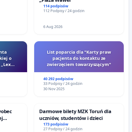
114 podpisów
112 Podpisy / 24 godzin
6 Aug 2026
nta
List poparcia dla "Karty praw
kiej o
pacjenta do kontaktu ze
 „Lex
zwierzęciem towarzyszącym"
40 292 podpisów
33 Podpisy / 24 godzin
30 Nov 2025
wobec
Darmowe bilety MZK Toruń dla
ej
uczniów, studentów i dzieci
onie
173 podpisów
27 Podpisy / 24 godzin
 Bielsku-