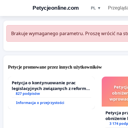
Petycjeonline.com
Przegląda
PL ▼
Brakuje wymaganego parametru. Proszę wrócić na str
Petycje promowane przez innych użytkowników
Petycja o kontynuowanie prac
Petycj
legislacyjnych związanych z reformą
obniżen
prawa rodzinnego
827 podpisów
wprowad
Informacja o przejrzystości
finansowe
Petycja pr
obniżenie 
wprowadze
3 174 pod