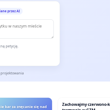
lane przez AI
ną petycję.
 projektowania
Zachowajmy czerwono-
ie kar za znęcanie się nad
tramwaje w GZM