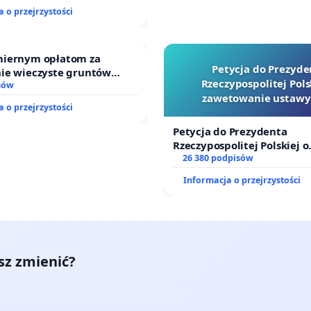
j kluczowych urzędników i
 o przejrzystości
iernym opłatom za
Petycja do Prezyde
ie wieczyste gruntów
Rzeczypospolitej Pols
ch przez rodzinne ogrody
sów
zawetowanie ustawy
 o przejrzystości
Szarlatan”
Petycja do Prezydenta
Rzeczypospolitej Polskiej o
zawetowanie ustawy „Lex 
26 380 podpisów
Informacja o przejrzystości
esz zmienić?