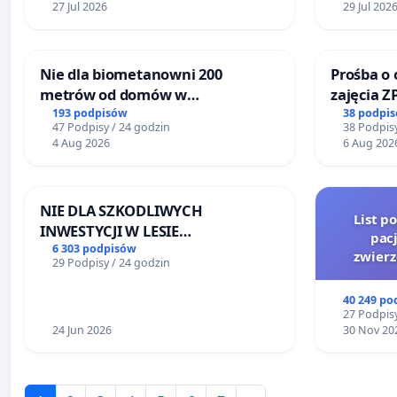
27 Jul 2026
29 Jul 202
Nie dla biometanowni 200
Prośba o 
metrów od domów w
zajęcia Z
Biernatkach, gm. Wądroże
Sokołows
193 podpisów
38 podpi
47 Podpisy / 24 godzin
38 Podpisy
Wielkie
4 Aug 2026
6 Aug 202
NIE DLA SZKODLIWYCH
List p
INWESTYCJI W LESIE
pac
ŁAGIEWNICKIM I ARTURÓWKU
6 303 podpisów
zwier
29 Podpisy / 24 godzin
40 249 po
27 Podpisy
24 Jun 2026
30 Nov 20