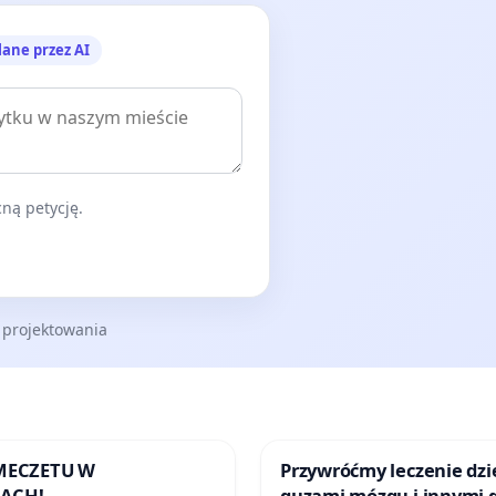
lane przez AI
ną petycję.
 projektowania
 MECZETU W
Przywróćmy leczenie dzie
ACH!
guzami mózgu i innymi 