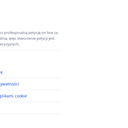
z profesjonalną petycję on-line za
a, więc stworzenie petycji jest
ecyzyjnych.
ję
rywatności
plikami cookie