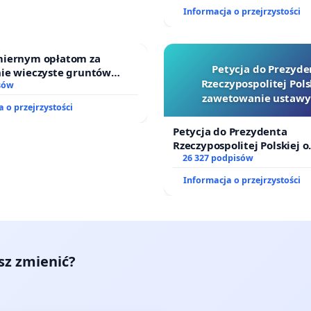
finansowej kluczowych urz
Informacja o przejrzystości
sędziów
iernym opłatom za
Petycja do Prezyde
ie wieczyste gruntów
Rzeczypospolitej Pols
ch przez rodzinne ogrody
sów
zawetowanie ustawy
 o przejrzystości
Szarlatan”
Petycja do Prezydenta
Rzeczypospolitej Polskiej o
zawetowanie ustawy „Lex 
26 327 podpisów
Informacja o przejrzystości
esz zmienić?