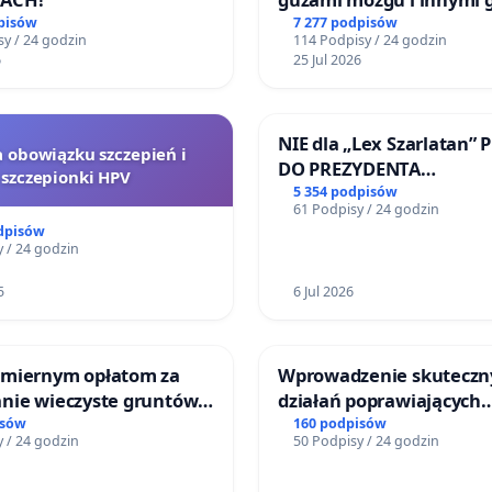
litymi do Górnośląskieg
pisów
7 277 podpisów
y / 24 godzin
114 Podpisy / 24 godzin
Centrum Zdrowia Dziec
6
25 Jul 2026
Katowicach
NIE dla „Lex Szarlatan” 
a obowiązku szczepień i
DO PREZYDENTA
szczepionki HPV
RZECZYPOSPOLITEJ POLS
5 354 podpisów
61 Podpisy / 24 godzin
dpisów
 / 24 godzin
5
6 Jul 2026
miernym opłatom za
Wprowadzenie skuteczn
nie wieczyste gruntów
działań poprawiających
ych przez rodzinne
bezpieczeństwo na ulicy
isów
160 podpisów
 / 24 godzin
50 Podpisy / 24 godzin
ziałkowe.
Żeromskiego w Otwock