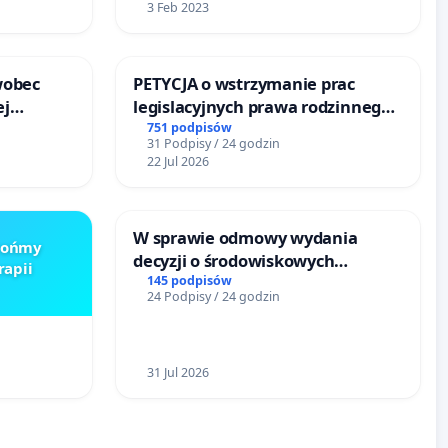
3 Feb 2023
wobec
PETYCJA o wstrzymanie prac
ej
legislacyjnych prawa rodzinnego
onie
narażających ofiary przemocy
751 podpisów
31 Podpisy / 24 godzin
 Bielsku-
22 Jul 2026
W sprawie odmowy wydania
Brońmy
decyzji o środowiskowych
rapii
uwarunkowaniach dla budowy
145 podpisów
24 Podpisy / 24 godzin
zakładu wytwarzania biometanu
„Krynki” w Ostrowiu
Południowym oraz ochrony
mieszkańców i Puszczy
31 Jul 2026
Knyszyńskiej