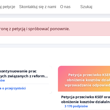
j petycje
Skontaktuj się z nami
O nas
Szukaj
onę z petycją i spróbować ponownie.
 kontynuowanie prac
Petycja przeciwko KSEF
nych związanych z reformą
obniżenie kosztów dział
zinnego
sów
wprowadzenie odpowiedz
 o przejrzystości
finansowej kluczowych ur
sędziów
Petycja przeciwko KSEF ora
obniżenie kosztów działaln
wprowadzenie odpowiedzia
3 170 podpisów