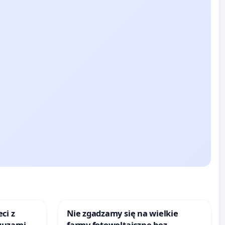
ci z
Nie zgadzamy się na wielkie
guzami
farmy fotowoltaiczne bez