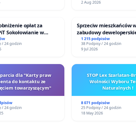
6
2 Aug 2026
obniżenie opłat za
Sprzeciw mieszkańców 
PiT Sokołowianie w
zabudowy deweloperski
kim Ośrodku Kultury
terenow zielonych w rej
sów
1 215 podpisów
 / 24 godzin
38 Podpisy / 24 godzin
Bulwarów Straceńskich w
6
9 Jul 2026
Białej
oparcia dla "Karty praw
STOP Lex Szarlatan-
jenta do kontaktu ze
Wolności Wyboru Te
zęciem towarzyszącym"
Naturalnych !
dpisów
8 071 podpisów
 / 24 godzin
25 Podpisy / 24 godzin
25
18 May 2026