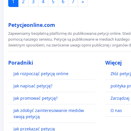
1
2
3
4
5
6
7
»
Petycjeonline.com
Zapewniamy bezpłatną platformę do publikowania petycji online. Stwór
pomocą naszego serwisu. Petycje są publikowane w mediach każdego dni
świetnym sposobem, na zwrócenie uwagi opinii publicznej i organów d
Poradniki
Więcej
Jak rozpocząć petycję online
Złóż petyc
Jak napisać petycję?
polityka p
Jak promować petycję?
Zarządzaj 
Jak zdobyć zainteresowanie mediów
O nas
swoją petycją
Jak przekazać petycję