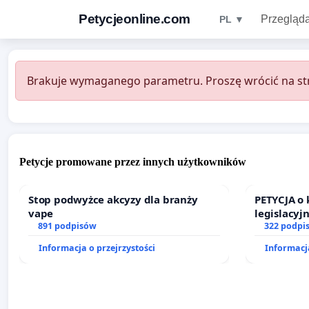
Petycjeonline.com
Przegląda
PL ▼
Brakuje wymaganego parametru. Proszę wrócić na str
Petycje promowane przez innych użytkowników
Stop podwyżce akcyzy dla branży
PETYCJA o
vape
legislacyj
891 podpisów
prawa rod
322 podpi
Informacja o przejrzystości
Informacja