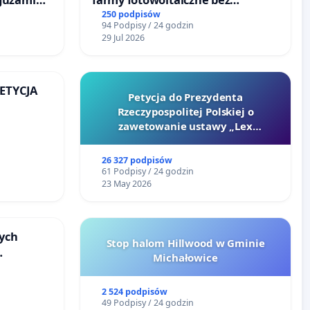
o
rzetelnych analiz i akceptacji
250 podpisów
94 Podpisy / 24 godzin
ka w
mieszkańców
29 Jul 2026
PETYCJA
Petycja do Prezydenta
Rzeczypospolitej Polskiej o
KIEJ
zawetowanie ustawy „Lex
Szarlatan”
26 327 podpisów
61 Podpisy / 24 godzin
23 May 2026
ych
Stop halom Hillwood w Gminie
Michałowice
u
2 524 podpisów
49 Podpisy / 24 godzin