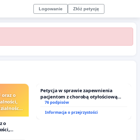
Logowanie
Złóż petycję
Petycja w sprawie zapewnienia
 oraz o
pacjentom z chorobą otyłościową
alności,
dostępu do kompleksowego leczenia
76 podpisów
ialności
oraz programów profilaktycznych.
Informacja o przejrzystości
zędników i
z o
ości,
lności