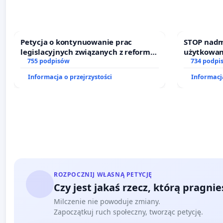
Petycja o kontynuowanie prac
STOP nadm
legislacyjnych związanych z reformą
użytkowan
prawa rodzinnego
755 podpisów
zajmowany
734 podpi
działkowe.
Informacja o przejrzystości
Informacja
ROZPOCZNIJ WŁASNĄ PETYCJĘ
Czy jest jakaś rzecz, którą pragni
Milczenie nie powoduje zmiany.
Zapoczątkuj ruch społeczny, tworząc petycję.