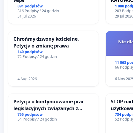
891 podpisów
1 888 pod
316 Podpisy / 24 godzin
203 Podpis
31 Jul 2026
29 Jul 202
Chrońmy dzwony kościelne.
Nie dl
Petycja o zmianę prawa
140 podpisów
72 Podpisy / 24 godzin
11 068 po
66 Podpisy
4 Aug 2026
6 Nov 202
Petycja o kontynuowanie prac
STOP nad
legislacyjnych związanych z
użytkowa
reformą prawa rodzinnego
zajmowan
755 podpisów
734 podp
54 Podpisy / 24 godzin
52 Podpisy
ogrody d