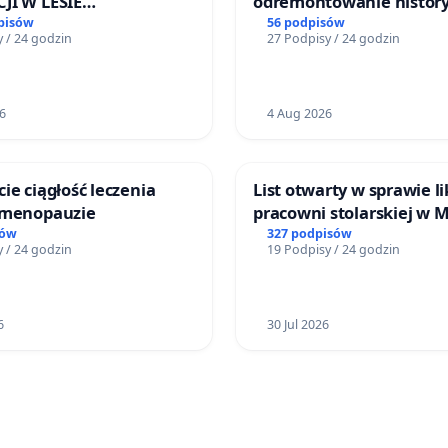
JI W LESIE
odremontowanie history
ICKIM I ARTURÓWKU
Lokomotywy sm42-914
pisów
56 podpisów
 / 24 godzin
27 Podpisy / 24 godzin
6
4 Aug 2026
ie ciągłość leczenia
List otwarty w sprawie li
 menopauzie
pracowni stolarskiej w 
Teatrze Miniatura w Gd
sów
327 podpisów
 / 24 godzin
19 Podpisy / 24 godzin
6
30 Jul 2026