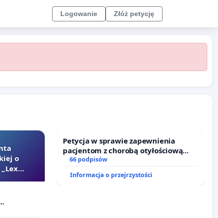
Logowanie
Złóż petycję
Petycja w sprawie zapewnienia
nta
pacjentom z chorobą otyłościową
kiej o
dostępu do kompleksowego leczenia
66 podpisów
 „Lex
oraz programów profilaktycznych.
Informacja o przejrzystości
Szarlatan”