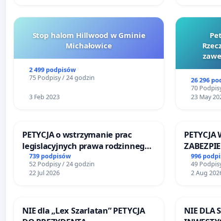
Stop halom Hillwood w Gminie
Pe
Michałowice
Rzecz
zawe
2 499 podpisów
75 Podpisy / 24 godzin
26 296 po
70 Podpisy
3 Feb 2023
23 May 20
PETYCJA o wstrzymanie prac
PETYCJA 
legislacyjnych prawa rodzinnego
ZABEZPI
narażających ofiary przemocy
FUNKCJO
739 podpisów
996 podp
52 Podpisy / 24 godzin
49 Podpisy
DLA BEZ
22 Jul 2026
2 Aug 202
SKARYSZ
NIE dla „Lex Szarlatan” PETYCJA
NIE DLA