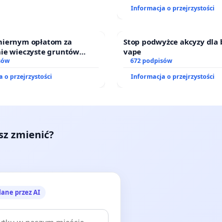
Informacja o przejrzystości
iernym opłatom za
Stop podwyżce akcyzy dla 
ie wieczyste gruntów
vape
ch przez rodzinne ogrody
sów
672 podpisów
 o przejrzystości
Informacja o przejrzystości
esz zmienić?
lane przez AI