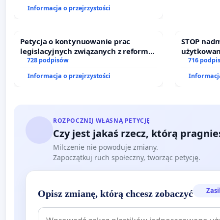
finansowej kluczowych urzędników i
Informacja o przejrzystości
sędziów
Petycja o kontynuowanie prac
STOP nadm
legislacyjnych związanych z reformą
użytkowan
prawa rodzinnego
728 podpisów
zajmowany
716 podpi
działkowe.
Informacja o przejrzystości
Informacja
ROZPOCZNIJ WŁASNĄ PETYCJĘ
Czy jest jakaś rzecz, którą pragni
Milczenie nie powoduje zmiany.
Zapoczątkuj ruch społeczny, tworząc petycję.
Zasi
Opisz zmianę, którą chcesz zobaczyć