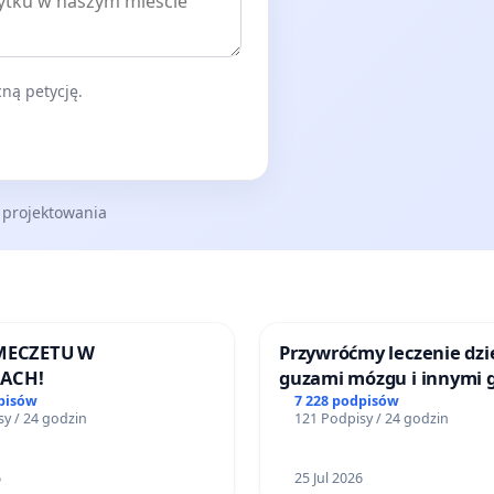
ną petycję.
 projektowania
 MECZETU W
Przywróćmy leczenie dzie
ACH!
guzami mózgu i innymi 
litymi do Górnośląskieg
pisów
7 228 podpisów
y / 24 godzin
121 Podpisy / 24 godzin
Centrum Zdrowia Dziec
Katowicach
6
25 Jul 2026