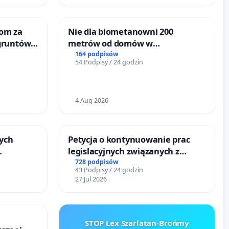
om za
Nie dla biometanowni 200
gruntów
metrów od domów w
inne
Biernatkach, gm. Wądroże
164 podpisów
54 Podpisy / 24 godzin
Wielkie
4 Aug 2026
ych
Petycja o kontynuowanie prac
legislacyjnych związanych z
reformą prawa rodzinnego
728 podpisów
43 Podpisy / 24 godzin
u
27 Jul 2026
STOP Lex Szarlatan-Brońmy