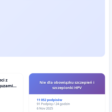
ci z
Nie dla obowiązku szczepień i
guzami
szczepionki HPV
o
ka w
11 052 podpisów
91 Podpisy / 24 godzin
6 Nov 2025