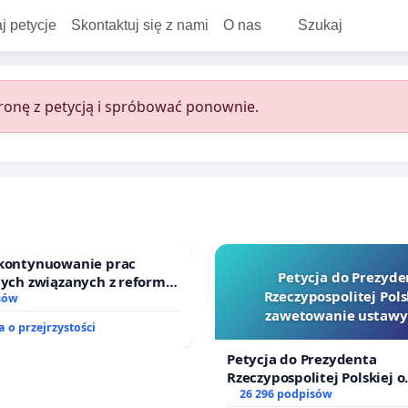
j petycje
Skontaktuj się z nami
O nas
Szukaj
onę z petycją i spróbować ponownie.
 kontynuowanie prac
Petycja do Prezyde
nych związanych z reformą
Rzeczypospolitej Pols
zinnego
sów
zawetowanie ustawy
 o przejrzystości
Szarlatan”
Petycja do Prezydenta
Rzeczypospolitej Polskiej o
zawetowanie ustawy „Lex 
26 296 podpisów