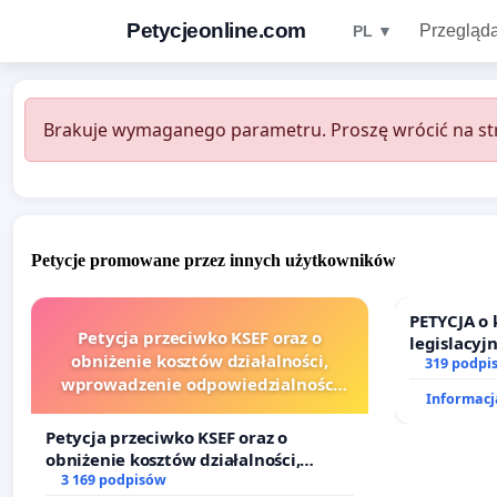
Petycjeonline.com
Przegląda
PL ▼
Brakuje wymaganego parametru. Proszę wrócić na str
Petycje promowane przez innych użytkowników
PETYCJA o
Petycja przeciwko KSEF oraz o
legislacyj
obniżenie kosztów działalności,
prawa rod
319 podpi
wprowadzenie odpowiedzialności
Informacja
finansowej kluczowych urzędników i
sędziów
Petycja przeciwko KSEF oraz o
obniżenie kosztów działalności,
wprowadzenie odpowiedzialności
3 169 podpisów