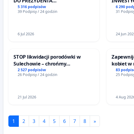
DO PREZYDENTA
INWESTYC
RZECZYPOSPOLITEJ POLSKIEJ
ŁAGIEWN
5 316 podpisów
6 290 pod
39 Podpisy / 24 godzin
31 Podpisy
6 Jul 2026
24 Jun 202
STOP likwidacji porodówki w
Zapewnijc
Sulechowie – chrońmy
kobiet w
bezpieczeństwo matek i
2 527 podpisów
83 podpi
26 Podpisy / 24 godzin
25 Podpisy
noworodków
21 Jul 2026
4 Aug 202
1
2
3
4
5
6
7
8
»