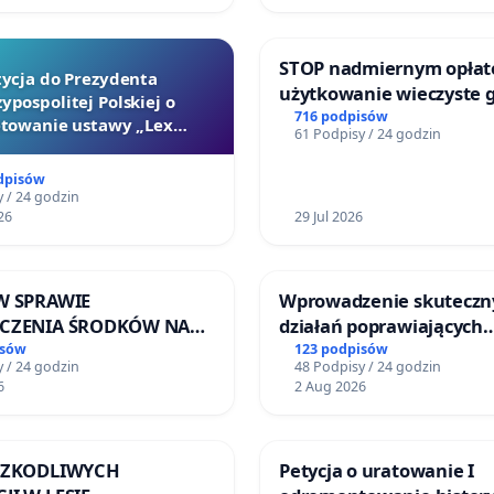
STOP nadmiernym opłat
tycja do Prezydenta
użytkowanie wieczyste 
ypospolitej Polskiej o
zajmowanych przez rodz
716 podpisów
towanie ustawy „Lex
61 Podpisy / 24 godzin
ogrody działkowe.
Szarlatan”
dpisów
 / 24 godzin
26
29 Jul 2026
W SPRAWIE
Wprowadzenie skuteczn
ECZENIA ŚRODKÓW NA
działań poprawiających
NOWANIE SCHRONISKA
bezpieczeństwo na ulicy
isów
123 podpisów
 / 24 godzin
48 Podpisy / 24 godzin
DOMNYCH ZWIERZĄT W
Żeromskiego w Otwock
6
2 Aug 2026
EWIE
 SZKODLIWYCH
Petycja o uratowanie I