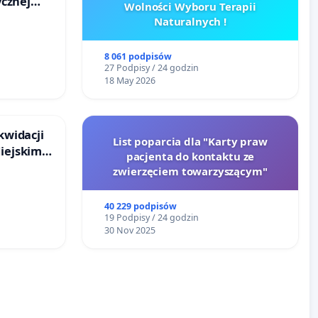
cznej
Wolności Wyboru Terapii
Naturalnych !
8 061 podpisów
27 Podpisy / 24 godzin
18 May 2026
kwidacji
List poparcia dla "Karty praw
Miejskim
pacjenta do kontaktu ze
ańsku
zwierzęciem towarzyszącym"
40 229 podpisów
19 Podpisy / 24 godzin
30 Nov 2025