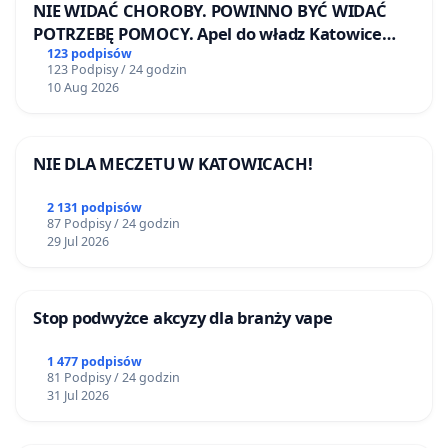
NIE WIDAĆ CHOROBY. POWINNO BYĆ WIDAĆ
POTRZEBĘ POMOCY. Apel do władz Katowice
Airport o przystąpienie do programu HIDDEN
123 podpisów
123 Podpisy / 24 godzin
DISABILITIES SUNFLOWER – SŁONECZNIK –
10 Aug 2026
UKRYTE NIEPEŁNOSPRAWNOŚCI
NIE DLA MECZETU W KATOWICACH!
2 131 podpisów
87 Podpisy / 24 godzin
29 Jul 2026
Stop podwyżce akcyzy dla branży vape
1 477 podpisów
81 Podpisy / 24 godzin
31 Jul 2026