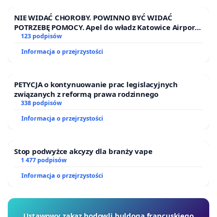
NIE WIDAĆ CHOROBY. POWINNO BYĆ WIDAĆ
POTRZEBĘ POMOCY. Apel do władz Katowice Airport
o przystąpienie do programu HIDDEN DISABILITIES
123 podpisów
SUNFLOWER – SŁONECZNIK – UKRYTE
Informacja o przejrzystości
NIEPEŁNOSPRAWNOŚCI
PETYCJA o kontynuowanie prac legislacyjnych
związanych z reformą prawa rodzinnego
338 podpisów
Informacja o przejrzystości
Stop podwyżce akcyzy dla branży vape
1 477 podpisów
Informacja o przejrzystości
Ustawowy zakaz hodowli buldoga francuskiego