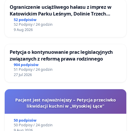
Ograniczenie uciążliwego hałasu z imprez w
Katowickim Parku Leśnym, Dolinie Trzech
Stawów i na Lotnisku Muchowiec
52 podpisów
52 Podpisy / 24 godzin
9 Aug 2026
Petycja o kontynuowanie prac legislacyjnych
związanych z reformą prawa rodzinnego
904 podpisów
51 Podpisy / 24 godzin
27 Jul 2026
Pacjent jest najważniejszy – Petycja przeciwko
likwidacji kuchni w „Wysokiej Łące”
50 podpisów
50 Podpisy / 24 godzin
9 Aug 2026