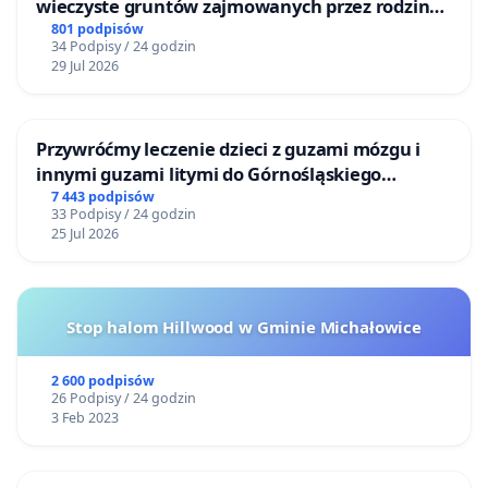
wieczyste gruntów zajmowanych przez rodzinne
ogrody działkowe.
801 podpisów
34 Podpisy / 24 godzin
29 Jul 2026
Przywróćmy leczenie dzieci z guzami mózgu i
innymi guzami litymi do Górnośląskiego
Centrum Zdrowia Dziecka w Katowicach
7 443 podpisów
33 Podpisy / 24 godzin
25 Jul 2026
Stop halom Hillwood w Gminie Michałowice
2 600 podpisów
26 Podpisy / 24 godzin
3 Feb 2023