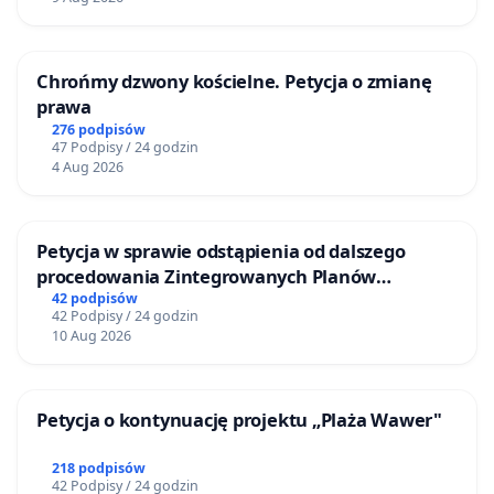
Chrońmy dzwony kościelne. Petycja o zmianę
prawa
276 podpisów
47 Podpisy / 24 godzin
4 Aug 2026
Petycja w sprawie odstąpienia od dalszego
procedowania Zintegrowanych Planów
Inwestycyjnych „Myślenice – Barnasiówka” oraz
42 podpisów
42 Podpisy / 24 godzin
„Myślenice – Bukówka”
10 Aug 2026
Petycja o kontynuację projektu „Plaża Wawer"
218 podpisów
42 Podpisy / 24 godzin