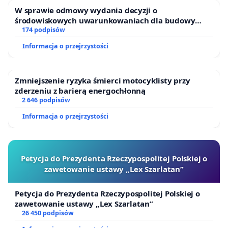
W sprawie odmowy wydania decyzji o
środowiskowych uwarunkowaniach dla budowy
zakładu wytwarzania biometanu „Krynki” w
174 podpisów
Ostrowiu Południowym oraz ochrony mieszkańców i
Informacja o przejrzystości
Puszczy Knyszyńskiej
Zmniejszenie ryzyka śmierci motocyklisty przy
zderzeniu z barierą energochłonną
2 646 podpisów
Informacja o przejrzystości
Petycja do Prezydenta Rzeczypospolitej Polskiej o
zawetowanie ustawy „Lex Szarlatan”
Petycja do Prezydenta Rzeczypospolitej Polskiej o
zawetowanie ustawy „Lex Szarlatan”
26 450 podpisów