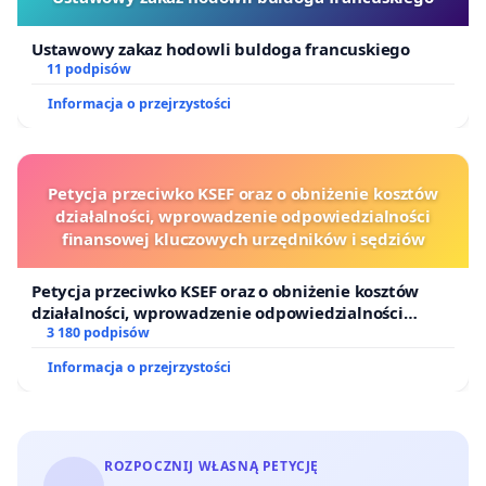
Ustawowy zakaz hodowli buldoga francuskiego
11 podpisów
Informacja o przejrzystości
Petycja przeciwko KSEF oraz o obniżenie kosztów
działalności, wprowadzenie odpowiedzialności
finansowej kluczowych urzędników i sędziów
Petycja przeciwko KSEF oraz o obniżenie kosztów
działalności, wprowadzenie odpowiedzialności
finansowej kluczowych urzędników i sędziów
3 180 podpisów
Informacja o przejrzystości
ROZPOCZNIJ WŁASNĄ PETYCJĘ