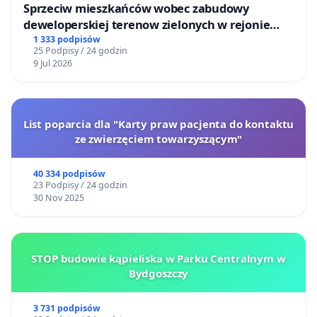
Sprzeciw mieszkańców wobec zabudowy
deweloperskiej terenow zielonych w rejonie
Bulwarów Straceńskich w Bielsku-Białej
1 333 podpisów
25 Podpisy / 24 godzin
9 Jul 2026
List poparcia dla "Karty praw pacjenta do kontaktu
ze zwierzęciem towarzyszącym"
40 334 podpisów
23 Podpisy / 24 godzin
30 Nov 2025
STOP budowie kąpieliska w Parku Centralnym w
Bydgoszczy
3 731 podpisów