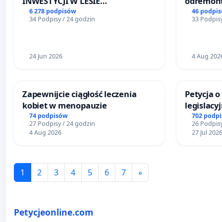
INWESTYCJI W LESIE
odremont
ŁAGIEWNICKIM I ARTURÓWKU
Lokomoty
6 278 podpisów
46 podpi
34 Podpisy / 24 godzin
33 Podpisy
24 Jun 2026
4 Aug 202
Zapewnijcie ciągłość leczenia
Petycja 
kobiet w menopauzie
legislacy
reformą 
74 podpisów
702 podp
27 Podpisy / 24 godzin
26 Podpisy
4 Aug 2026
27 Jul 202
1
2
3
4
5
6
7
»
Petycjeonline.com