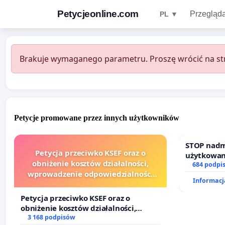
Petycjeonline.com
Przegląda
PL ▼
Brakuje wymaganego parametru. Proszę wrócić na str
Petycje promowane przez innych użytkowników
STOP nadm
Petycja przeciwko KSEF oraz o
użytkowan
obniżenie kosztów działalności,
zajmowany
684 podpi
wprowadzenie odpowiedzialności
działkowe.
Informacja
finansowej kluczowych urzędników i
sędziów
Petycja przeciwko KSEF oraz o
obniżenie kosztów działalności,
wprowadzenie odpowiedzialności
3 168 podpisów