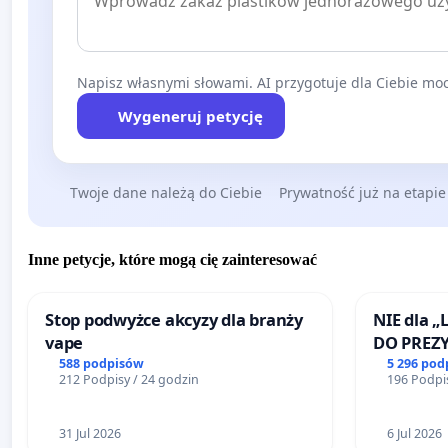
Napisz własnymi słowami. AI przygotuje dla Ciebie moc
Wygeneruj petycję
Twoje dane należą do Ciebie
Prywatność już na etapie
Inne petycje, które mogą cię zainteresować
Stop podwyżce akcyzy dla branży
NIE dla „
vape
DO PREZ
RZECZYPO
588 podpisów
5 296 pod
212 Podpisy / 24 godzin
196 Podpis
31 Jul 2026
6 Jul 2026