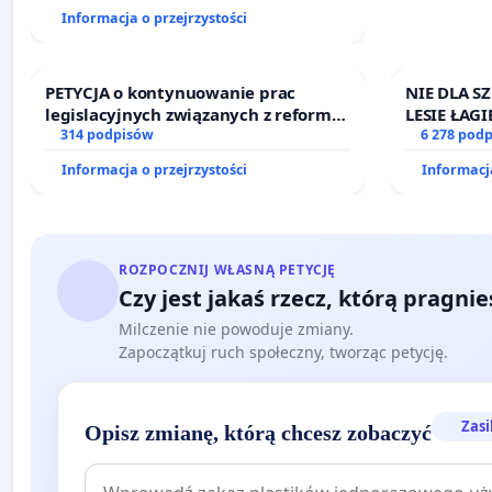
finansowej kluczowych urzędników i
Informacja o przejrzystości
sędziów
PETYCJA o kontynuowanie prac
NIE DLA S
legislacyjnych związanych z reformą
LESIE ŁA
prawa rodzinnego
314 podpisów
6 278 pod
Informacja o przejrzystości
Informacja
ROZPOCZNIJ WŁASNĄ PETYCJĘ
Czy jest jakaś rzecz, którą pragni
Milczenie nie powoduje zmiany.
Zapoczątkuj ruch społeczny, tworząc petycję.
Zasi
Opisz zmianę, którą chcesz zobaczyć