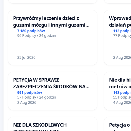
Przywróćmy leczenie dzieci z
Wprowadz
guzami mózgu i innymi guzami
działań 
litymi do Górnośląskiego
bezpiecze
7 180 podpisów
112 podp
96 Podpisy / 24 godzin
77 Podpisy
Centrum Zdrowia Dziecka w
Żeromski
Katowicach
25 Jul 2026
2 Aug 202
PETYCJA W SPRAWIE
Nie dla 
ZABEZPIECZENIA ŚRODKÓW NA
metrów 
FUNKCJONOWANIE SCHRONISKA
Biernatk
991 podpisów
148 podp
57 Podpisy / 24 godzin
55 Podpisy
DLA BEZDOMNYCH ZWIERZĄT W
Wielkie
2 Aug 2026
4 Aug 202
SKARYSZEWIE
NIE DLA SZKODLIWYCH
Petycja o