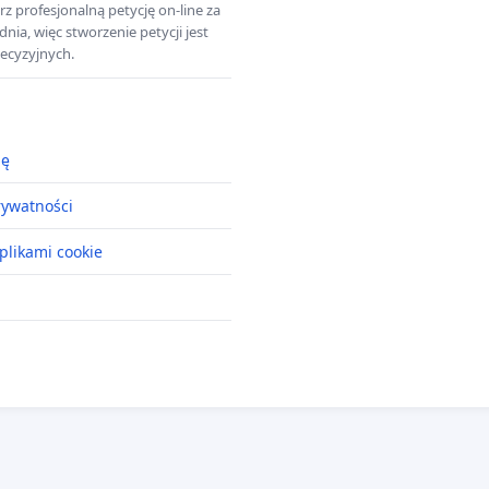
z profesjonalną petycję on-line za
a, więc stworzenie petycji jest
ecyzyjnych.
ję
rywatności
plikami cookie