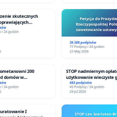
enie skutecznych
Petycja do Prezyde
poprawiających
Rzeczypospolitej Pols
ństwo na ulicy
isów
zawetowanie ustawy
 / 24 godzin
ego w Otwocku
Szarlatan”
26 268 podpisów
77 Podpisy / 24 godzin
6
23 May 2026
biometanowni 200
STOP nadmiernym opłat
od domów w
użytkowanie wieczyste 
ach, gm. Wądroże
zajmowanych przez rodz
isów
682 podpisów
 / 24 godzin
43 Podpisy / 24 godzin
ogrody działkowe.
6
29 Jul 2026
 uratowanie I
STOP Lex Szarlatan-