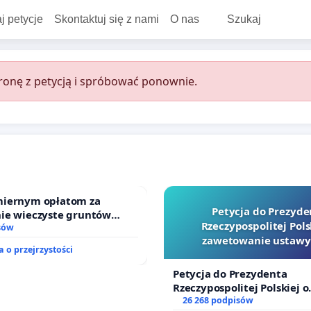
j petycje
Skontaktuj się z nami
O nas
Szukaj
onę z petycją i spróbować ponownie.
iernym opłatom za
Petycja do Prezyde
ie wieczyste gruntów
Rzeczypospolitej Pols
ch przez rodzinne ogrody
sów
zawetowanie ustawy
 o przejrzystości
Szarlatan”
Petycja do Prezydenta
Rzeczypospolitej Polskiej o
zawetowanie ustawy „Lex 
26 268 podpisów