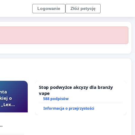
Logowanie
Złóż petycję
Stop podwyżce akcyzy dla branży
nta
vape
kiej o
588 podpisów
 „Lex
Informacja o przejrzystości
Szarlatan”