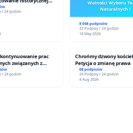
owanie historycznej
Wolności Wyboru Te
wy sm42-914
sów
Naturalnych !
 / 24 godzin
8 048 podpisów
32 Podpisy / 24 godzin
6
18 May 2026
o kontynuowanie prac
Chrońmy dzwony kościel
jnych związanych z
Petycja o zmianę prawa
prawa rodzinnego
isów
68 podpisów
 / 24 godzin
24 Podpisy / 24 godzin
6
4 Aug 2026