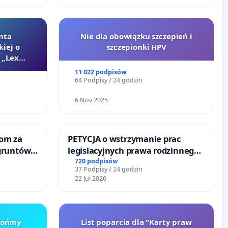
nta
Nie dla obowiązku szczepień i
kiej o
szczepionki HPV
 „Lex
11 022 podpisów
64 Podpisy / 24 godzin
6 Nov 2025
om za
PETYCJA o wstrzymanie prac
gruntów
legislacyjnych prawa rodzinnego
inne
narażających ofiary przemocy
720 podpisów
37 Podpisy / 24 godzin
22 Jul 2026
Brońmy
List poparcia dla "Karty praw