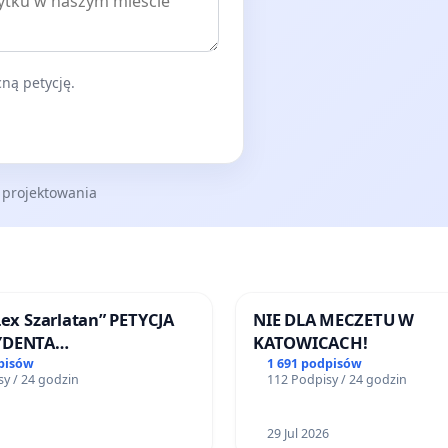
ną petycję.
 projektowania
Lex Szarlatan” PETYCJA
NIE DLA MECZETU W
YDENTA
KATOWICACH!
SPOLITEJ POLSKIEJ
pisów
1 691 podpisów
y / 24 godzin
112 Podpisy / 24 godzin
29 Jul 2026