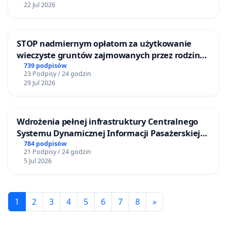
22 Jul 2026
STOP nadmiernym opłatom za użytkowanie
wieczyste gruntów zajmowanych przez rodzinne
ogrody działkowe.
739 podpisów
23 Podpisy / 24 godzin
29 Jul 2026
Wdrożenia pełnej infrastruktury Centralnego
Systemu Dynamicznej Informacji Pasażerskiej
(CSDiP) na stacji kolejowej w Łomży
784 podpisów
21 Podpisy / 24 godzin
5 Jul 2026
1
2
3
4
5
6
7
8
»