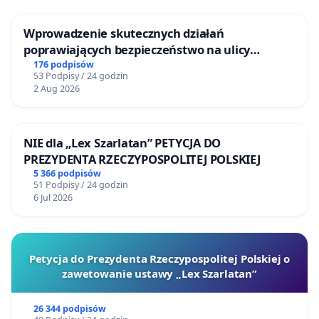
Wprowadzenie skutecznych działań
poprawiających bezpieczeństwo na ulicy
Żeromskiego w Otwocku
176 podpisów
53 Podpisy / 24 godzin
2 Aug 2026
NIE dla „Lex Szarlatan” PETYCJA DO
PREZYDENTA RZECZYPOSPOLITEJ POLSKIEJ
5 366 podpisów
51 Podpisy / 24 godzin
6 Jul 2026
Petycja do Prezydenta Rzeczypospolitej Polskiej o
zawetowanie ustawy „Lex Szarlatan”
26 344 podpisów