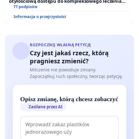
otyłościową dostępu do kompleksowego leczenia
oraz programów profilaktycznych.
77 podpisów
Informacja o przejrzystości
ROZPOCZNIJ WŁASNĄ PETYCJĘ
Czy jest jakaś rzecz, którą
pragniesz zmienić?
Milczenie nie powoduje zmiany.
Zapoczątkuj ruch społeczny, tworząc petycję.
Opisz zmianę, którą chcesz zobaczyć
Zasilane przez AI