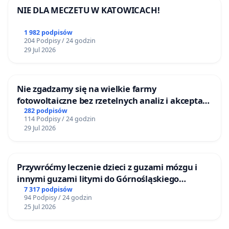
NIE DLA MECZETU W KATOWICACH!
1 982 podpisów
204 Podpisy / 24 godzin
29 Jul 2026
Nie zgadzamy się na wielkie farmy
fotowoltaiczne bez rzetelnych analiz i akceptacji
mieszkańców
282 podpisów
114 Podpisy / 24 godzin
29 Jul 2026
Przywróćmy leczenie dzieci z guzami mózgu i
innymi guzami litymi do Górnośląskiego
Centrum Zdrowia Dziecka w Katowicach
7 317 podpisów
94 Podpisy / 24 godzin
25 Jul 2026