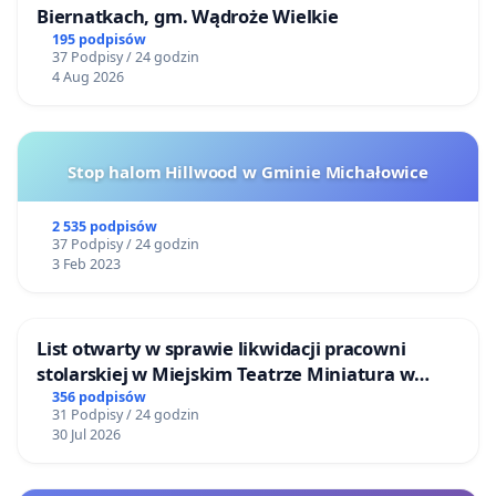
Biernatkach, gm. Wądroże Wielkie
195 podpisów
37 Podpisy / 24 godzin
4 Aug 2026
Stop halom Hillwood w Gminie Michałowice
2 535 podpisów
37 Podpisy / 24 godzin
3 Feb 2023
List otwarty w sprawie likwidacji pracowni
stolarskiej w Miejskim Teatrze Miniatura w
Gdańsku
356 podpisów
31 Podpisy / 24 godzin
30 Jul 2026