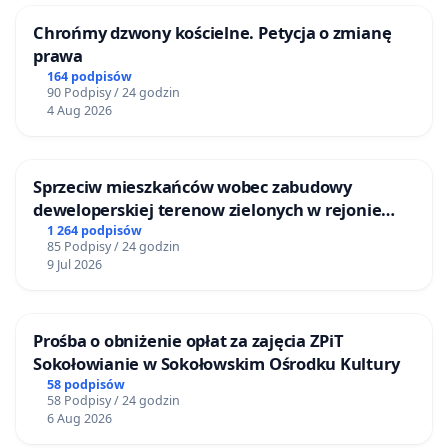
Chrońmy dzwony kościelne. Petycja o zmianę
prawa
164 podpisów
90 Podpisy / 24 godzin
4 Aug 2026
Sprzeciw mieszkańców wobec zabudowy
deweloperskiej terenow zielonych w rejonie
Bulwarów Straceńskich w Bielsku-Białej
1 264 podpisów
85 Podpisy / 24 godzin
9 Jul 2026
Prośba o obniżenie opłat za zajęcia ZPiT
Sokołowianie w Sokołowskim Ośrodku Kultury
58 podpisów
58 Podpisy / 24 godzin
6 Aug 2026