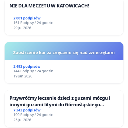
NIE DLA MECZETU W KATOWICACH!
2 001 podpisów
161 Podpisy / 24 godzin
29 Jul 2026
Zaostrzenie kar za znęcanie się nad zwierzętami
2 493 podpisów
144 Podpisy / 24 godzin
19 Jan 2026
Przywróćmy leczenie dzieci z guzami mózgu i
innymi guzami litymi do Górnośląskiego
Centrum Zdrowia Dziecka w Katowicach
7 343 podpisów
100 Podpisy / 24 godzin
25 Jul 2026