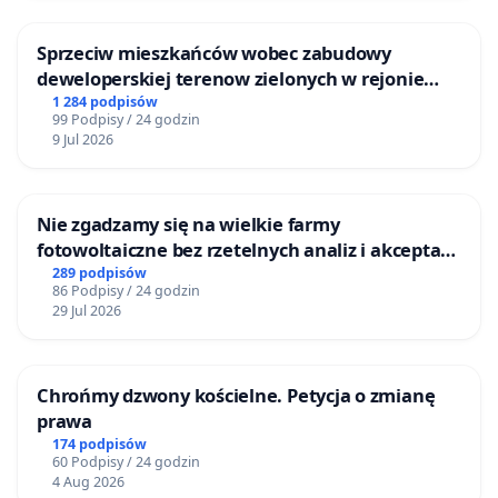
Sprzeciw mieszkańców wobec zabudowy
deweloperskiej terenow zielonych w rejonie
Bulwarów Straceńskich w Bielsku-Białej
1 284 podpisów
99 Podpisy / 24 godzin
9 Jul 2026
Nie zgadzamy się na wielkie farmy
fotowoltaiczne bez rzetelnych analiz i akceptacji
mieszkańców
289 podpisów
86 Podpisy / 24 godzin
29 Jul 2026
Chrońmy dzwony kościelne. Petycja o zmianę
prawa
174 podpisów
60 Podpisy / 24 godzin
4 Aug 2026