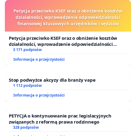
Petycja przeciwko KSEF oraz o obniżenie kosztów
działalności, wprowadzenie odpowiedzialności
finansowej kluczowych urzędników i sędziów
Petycja przeciwko KSEF oraz o obniżenie kosztów
działalności, wprowadzenie odpowiedzialności
finansowej kluczowych urzędników i sędziów
3 171 podpisów
Informacja o przejrzystości
Stop podwyżce akcyzy dla branży vape
1 112 podpisów
Informacja o przejrzystości
PETYCJA o kontynuowanie prac legislacyjnych
związanych z reformą prawa rodzinnego
328 podpisów