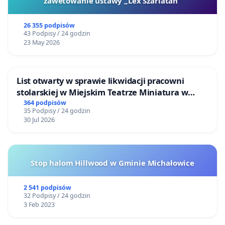
zawetowanie ustawy „Lex Szarlatan”
26 355 podpisów
43 Podpisy / 24 godzin
23 May 2026
List otwarty w sprawie likwidacji pracowni
stolarskiej w Miejskim Teatrze Miniatura w
Gdańsku
364 podpisów
35 Podpisy / 24 godzin
30 Jul 2026
Stop halom Hillwood w Gminie Michałowice
2 541 podpisów
32 Podpisy / 24 godzin
3 Feb 2023