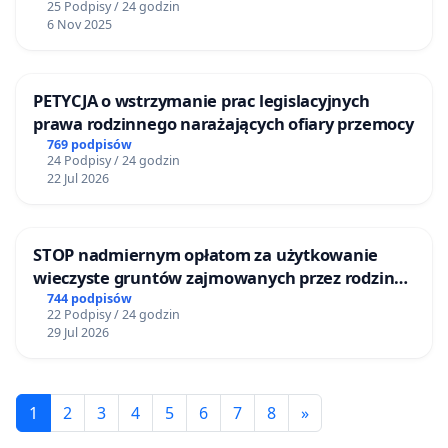
25 Podpisy / 24 godzin
6 Nov 2025
PETYCJA o wstrzymanie prac legislacyjnych
prawa rodzinnego narażających ofiary przemocy
769 podpisów
24 Podpisy / 24 godzin
22 Jul 2026
STOP nadmiernym opłatom za użytkowanie
wieczyste gruntów zajmowanych przez rodzinne
ogrody działkowe.
744 podpisów
22 Podpisy / 24 godzin
29 Jul 2026
1
2
3
4
5
6
7
8
»