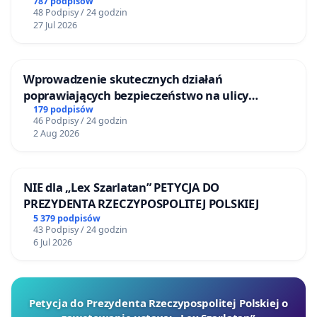
787 podpisów
48 Podpisy / 24 godzin
27 Jul 2026
Wprowadzenie skutecznych działań
poprawiających bezpieczeństwo na ulicy
Żeromskiego w Otwocku
179 podpisów
46 Podpisy / 24 godzin
2 Aug 2026
NIE dla „Lex Szarlatan” PETYCJA DO
PREZYDENTA RZECZYPOSPOLITEJ POLSKIEJ
5 379 podpisów
43 Podpisy / 24 godzin
6 Jul 2026
Petycja do Prezydenta Rzeczypospolitej Polskiej o