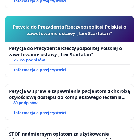
Informacja o przejrzystości
Petycja do Prezydenta Rzeczypospolitej Polskiej o
zawetowanie ustawy „Lex Szarlatan”
Petycja do Prezydenta Rzeczypospolitej Polskiej o
zawetowanie ustawy „Lex Szarlatan”
26 355 podpisów
Informacja o przejrzystości
Petycja w sprawie zapewnienia pacjentom z chorobą
otyłościową dostępu do kompleksowego leczenia
oraz programów profilaktycznych.
80 podpisów
Informacja o przejrzystości
STOP nadmiernym opłatom za użytkowanie