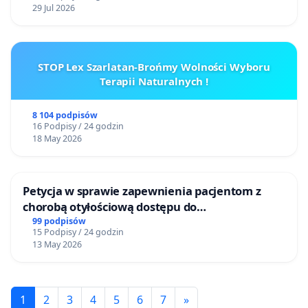
29 Jul 2026
STOP Lex Szarlatan-Brońmy Wolności Wyboru
Terapii Naturalnych !
8 104 podpisów
16 Podpisy / 24 godzin
18 May 2026
Petycja w sprawie zapewnienia pacjentom z
chorobą otyłościową dostępu do
kompleksowego leczenia oraz programów
99 podpisów
15 Podpisy / 24 godzin
profilaktycznych.
13 May 2026
1
2
3
4
5
6
7
»