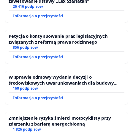
zawetowanie ustawy „Lex Szarlatan”
26 416 podpisów
Informacja o przejrzystości
Petycja o kontynuowanie prac legislacyjnych
związanych z reformą prawa rodzinnego
856 podpisów
Informacja o przejrzystości
W sprawie odmowy wydania decyzji o
środowiskowych uwarunkowaniach dla budowy
zakładu wytwarzania biometanu „Krynki” w
160 podpisów
Ostrowiu Południowym oraz ochrony mieszkańców i
Informacja o przejrzystości
Puszczy Knyszyńskiej
Zmniejszenie ryzyka śmierci motocyklisty przy
zderzeniu z barierą energochłonną
1 826 podpisów