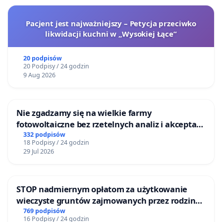
Pacjent jest najważniejszy – Petycja przeciwko
likwidacji kuchni w „Wysokiej Łące”
20 podpisów
20 Podpisy / 24 godzin
9 Aug 2026
Nie zgadzamy się na wielkie farmy
fotowoltaiczne bez rzetelnych analiz i akceptacji
mieszkańców
332 podpisów
18 Podpisy / 24 godzin
29 Jul 2026
STOP nadmiernym opłatom za użytkowanie
wieczyste gruntów zajmowanych przez rodzinne
ogrody działkowe.
769 podpisów
16 Podpisy / 24 godzin