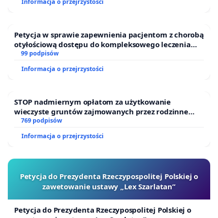
Informacja o przejrzystości
Petycja w sprawie zapewnienia pacjentom z chorobą
otyłościową dostępu do kompleksowego leczenia
oraz programów profilaktycznych.
99 podpisów
Informacja o przejrzystości
STOP nadmiernym opłatom za użytkowanie
wieczyste gruntów zajmowanych przez rodzinne
ogrody działkowe.
769 podpisów
Informacja o przejrzystości
Petycja do Prezydenta Rzeczypospolitej Polskiej o
zawetowanie ustawy „Lex Szarlatan”
Petycja do Prezydenta Rzeczypospolitej Polskiej o