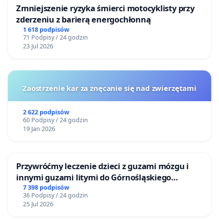
Zmniejszenie ryzyka śmierci motocyklisty przy
zderzeniu z barierą energochłonną
1 618 podpisów
71 Podpisy / 24 godzin
23 Jul 2026
Zaostrzenie kar za znęcanie się nad zwierzętami
2 622 podpisów
60 Podpisy / 24 godzin
19 Jan 2026
Przywróćmy leczenie dzieci z guzami mózgu i
innymi guzami litymi do Górnośląskiego
Centrum Zdrowia Dziecka w Katowicach
7 398 podpisów
36 Podpisy / 24 godzin
25 Jul 2026