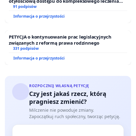
otyłościową dostępu do kompleksowego leczenia
oraz programów profilaktycznych.
91 podpisów
Informacja o przejrzystości
PETYCJA o kontynuowanie prac legislacyjnych
związanych z reformą prawa rodzinnego
331 podpisów
Informacja o przejrzystości
ROZPOCZNIJ WŁASNĄ PETYCJĘ
Czy jest jakaś rzecz, którą
pragniesz zmienić?
Milczenie nie powoduje zmiany.
Zapoczątkuj ruch społeczny, tworząc petycję.