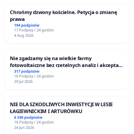
Chrońmy dzwony kościelne. Petycja o zmianę
prawa
194 podpisów
17 Podpisy / 24 godzin
4 Aug 2026
Nie zgadzamy się na wielkie farmy
fotowoltaiczne bez rzetelnych analiz i akceptacji
mieszkańców
317 podpisów
16 Podpisy / 24 godzin
29 Jul 2026
NIE DLA SZKODLIWYCH INWESTYCJI W LESIE
ŁAGIEWNICKIM I ARTURÓWKU
6 336 podpisów
16 Podpisy / 24 godzin
24 Jun 2026