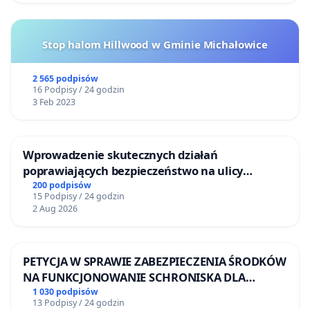
Stop halom Hillwood w Gminie Michałowice
2 565 podpisów
16 Podpisy / 24 godzin
3 Feb 2023
Wprowadzenie skutecznych działań
poprawiających bezpieczeństwo na ulicy
Żeromskiego w Otwocku
200 podpisów
15 Podpisy / 24 godzin
2 Aug 2026
PETYCJA W SPRAWIE ZABEZPIECZENIA ŚRODKÓW
NA FUNKCJONOWANIE SCHRONISKA DLA
BEZDOMNYCH ZWIERZĄT W SKARYSZEWIE
1 030 podpisów
13 Podpisy / 24 godzin