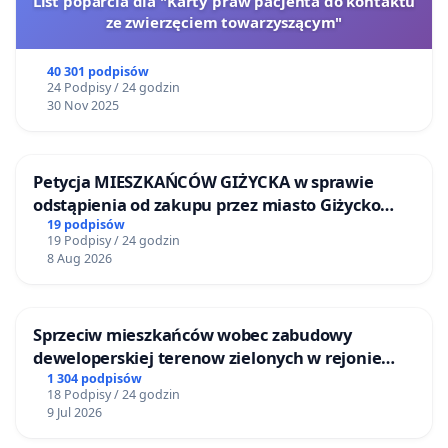
List poparcia dla "Karty praw pacjenta do kontaktu
ze zwierzęciem towarzyszącym"
40 301 podpisów
24 Podpisy / 24 godzin
30 Nov 2025
Petycja MIESZKAŃCÓW GIŻYCKA w sprawie
odstąpienia od zakupu przez miasto Giżycko
nieruchomości położonej nad jeziorem Niegocin
19 podpisów
19 Podpisy / 24 godzin
8 Aug 2026
Sprzeciw mieszkańców wobec zabudowy
deweloperskiej terenow zielonych w rejonie
Bulwarów Straceńskich w Bielsku-Białej
1 304 podpisów
18 Podpisy / 24 godzin
9 Jul 2026