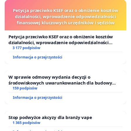
Petycja przeciwko KSEF oraz o obniżenie kosztów
działalności, wprowadzenie odpowiedzialności
finansowej kluczowych urzędników i sędziów
Petycja przeciwko KSEF oraz o obniżenie kosztów
działalności, wprowadzenie odpowiedzialności
finansowej kluczowych urzędników i sędziów
3 177 podpisów
Informacja o przejrzystości
W sprawie odmowy wydania decyzji o
środowiskowych uwarunkowaniach dla budowy
zakładu wytwarzania biometanu „Krynki” w
159 podpisów
Ostrowiu Południowym oraz ochrony mieszkańców i
Informacja o przejrzystości
Puszczy Knyszyńskiej
Stop podwyżce akcyzy dla branży vape
1 365 podpisów