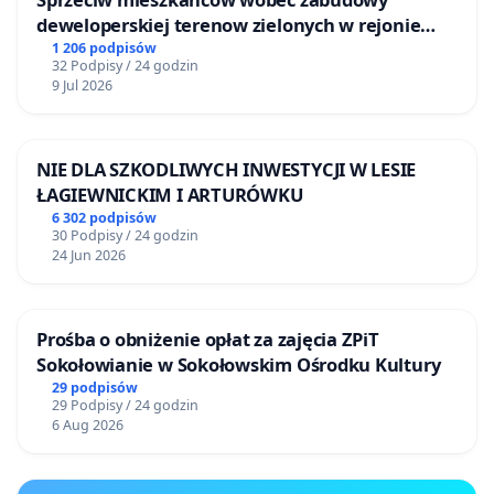
deweloperskiej terenow zielonych w rejonie
Bulwarów Straceńskich w Bielsku-Białej
1 206 podpisów
32 Podpisy / 24 godzin
9 Jul 2026
NIE DLA SZKODLIWYCH INWESTYCJI W LESIE
ŁAGIEWNICKIM I ARTURÓWKU
6 302 podpisów
30 Podpisy / 24 godzin
24 Jun 2026
Prośba o obniżenie opłat za zajęcia ZPiT
Sokołowianie w Sokołowskim Ośrodku Kultury
29 podpisów
29 Podpisy / 24 godzin
6 Aug 2026