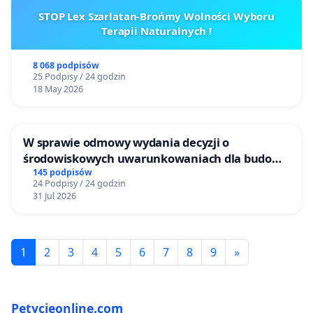
STOP Lex Szarlatan-Brońmy Wolności Wyboru
Terapii Naturalnych !
8 068 podpisów
25 Podpisy / 24 godzin
18 May 2026
W sprawie odmowy wydania decyzji o
środowiskowych uwarunkowaniach dla budowy
zakładu wytwarzania biometanu „Krynki” w
145 podpisów
24 Podpisy / 24 godzin
Ostrowiu Południowym oraz ochrony
31 Jul 2026
mieszkańców i Puszczy Knyszyńskiej
1
2
3
4
5
6
7
8
9
»
Petycjeonline.com