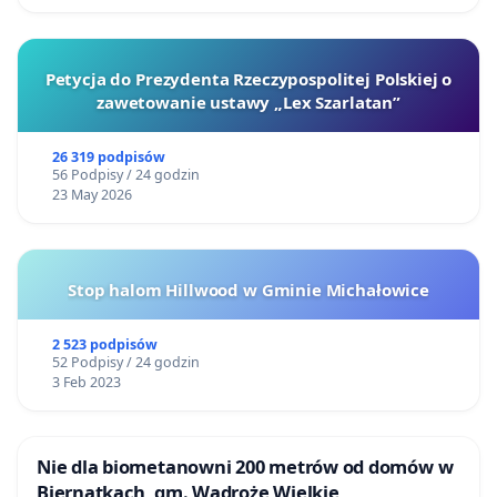
Petycja do Prezydenta Rzeczypospolitej Polskiej o
zawetowanie ustawy „Lex Szarlatan”
26 319 podpisów
56 Podpisy / 24 godzin
23 May 2026
Stop halom Hillwood w Gminie Michałowice
2 523 podpisów
52 Podpisy / 24 godzin
3 Feb 2023
Nie dla biometanowni 200 metrów od domów w
Biernatkach, gm. Wądroże Wielkie