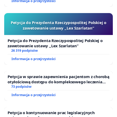
Informacja o przejrzystości
Petycja do Prezydenta Rzeczypospolitej Polskiej o
zawetowanie ustawy „Lex Szarlatan”
Petycja do Prezydenta Rzeczypospolitej Polskiej o
zawetowanie ustawy „Lex Szarlatan”
26 319 podpisów
Informacja o przejrzystości
Petycja w sprawie zapewnienia pacjentom z chorobą
otyłościową dostępu do kompleksowego leczenia
oraz programów profilaktycznych.
73 podpisów
Informacja o przejrzystości
Petycja o kontynuowanie prac legislacyjnych