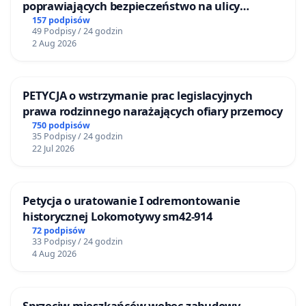
poprawiających bezpieczeństwo na ulicy
Żeromskiego w Otwocku
157 podpisów
49 Podpisy / 24 godzin
2 Aug 2026
PETYCJA o wstrzymanie prac legislacyjnych
prawa rodzinnego narażających ofiary przemocy
750 podpisów
35 Podpisy / 24 godzin
22 Jul 2026
Petycja o uratowanie I odremontowanie
historycznej Lokomotywy sm42-914
72 podpisów
33 Podpisy / 24 godzin
4 Aug 2026
Sprzeciw mieszkańców wobec zabudowy