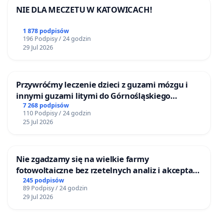
NIE DLA MECZETU W KATOWICACH!
1 878 podpisów
196 Podpisy / 24 godzin
29 Jul 2026
Przywróćmy leczenie dzieci z guzami mózgu i
innymi guzami litymi do Górnośląskiego
Centrum Zdrowia Dziecka w Katowicach
7 268 podpisów
110 Podpisy / 24 godzin
25 Jul 2026
Nie zgadzamy się na wielkie farmy
fotowoltaiczne bez rzetelnych analiz i akceptacji
mieszkańców
245 podpisów
89 Podpisy / 24 godzin
29 Jul 2026