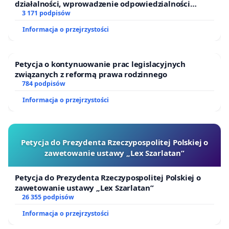
działalności, wprowadzenie odpowiedzialności
finansowej kluczowych urzędników i sędziów
3 171 podpisów
Informacja o przejrzystości
Petycja o kontynuowanie prac legislacyjnych
związanych z reformą prawa rodzinnego
784 podpisów
Informacja o przejrzystości
Petycja do Prezydenta Rzeczypospolitej Polskiej o
zawetowanie ustawy „Lex Szarlatan”
Petycja do Prezydenta Rzeczypospolitej Polskiej o
zawetowanie ustawy „Lex Szarlatan”
26 355 podpisów
Informacja o przejrzystości