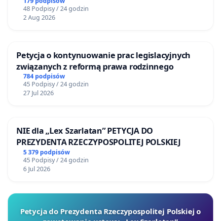
Żeromskiego w Otwocku
179 podpisów
48 Podpisy / 24 godzin
2 Aug 2026
Petycja o kontynuowanie prac legislacyjnych
związanych z reformą prawa rodzinnego
784 podpisów
45 Podpisy / 24 godzin
27 Jul 2026
NIE dla „Lex Szarlatan” PETYCJA DO
PREZYDENTA RZECZYPOSPOLITEJ POLSKIEJ
5 379 podpisów
45 Podpisy / 24 godzin
6 Jul 2026
Petycja do Prezydenta Rzeczypospolitej Polskiej o