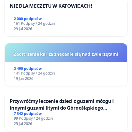
NIE DLA MECZETU W KATOWICACH!
2 000 podpisów
161 Podpisy / 24 godzin
29 Jul 2026
Zaostrzenie kar za znęcanie się nad zwierzętami
2 490 podpisów
141 Podpisy / 24 godzin
19 Jan 2026
Przywróćmy leczenie dzieci z guzami mózgu i
innymi guzami litymi do Górnośląskiego
Centrum Zdrowia Dziecka w Katowicach
7 342 podpisów
99 Podpisy / 24 godzin
25 Jul 2026