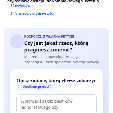
otyłościową dostępu do kompleksowego leczenia
oraz programów profilaktycznych.
80 podpisów
Informacja o przejrzystości
ROZPOCZNIJ WŁASNĄ PETYCJĘ
Czy jest jakaś rzecz, którą
pragniesz zmienić?
Milczenie nie powoduje zmiany.
Zapoczątkuj ruch społeczny, tworząc petycję.
Opisz zmianę, którą chcesz zobaczyć
Zasilane przez AI