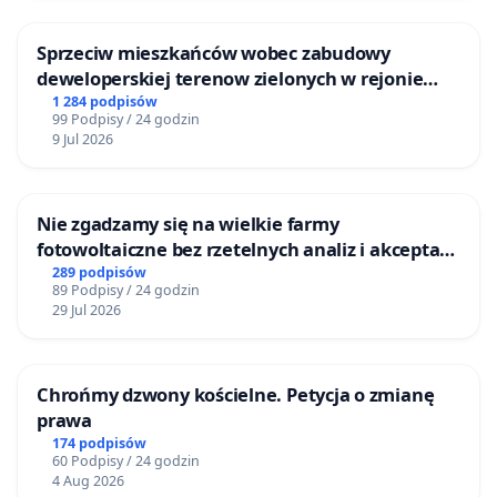
Sprzeciw mieszkańców wobec zabudowy
deweloperskiej terenow zielonych w rejonie
Bulwarów Straceńskich w Bielsku-Białej
1 284 podpisów
99 Podpisy / 24 godzin
9 Jul 2026
Nie zgadzamy się na wielkie farmy
fotowoltaiczne bez rzetelnych analiz i akceptacji
mieszkańców
289 podpisów
89 Podpisy / 24 godzin
29 Jul 2026
Chrońmy dzwony kościelne. Petycja o zmianę
prawa
174 podpisów
60 Podpisy / 24 godzin
4 Aug 2026