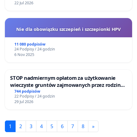
22 Jul 2026
Nie dla obowiązku szczepień i szczepionki HPV
11 080 podpisów
24 Podpisy / 24 godzin
6 Nov 2025
STOP nadmiernym opłatom za użytkowanie
wieczyste gruntów zajmowanych przez rodzinne
ogrody działkowe.
744 podpisów
22 Podpisy / 24 godzin
29 Jul 2026
1
2
3
4
5
6
7
8
»