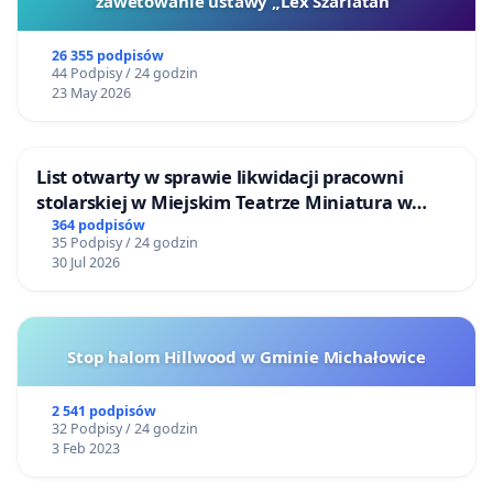
zawetowanie ustawy „Lex Szarlatan”
26 355 podpisów
44 Podpisy / 24 godzin
23 May 2026
List otwarty w sprawie likwidacji pracowni
stolarskiej w Miejskim Teatrze Miniatura w
Gdańsku
364 podpisów
35 Podpisy / 24 godzin
30 Jul 2026
Stop halom Hillwood w Gminie Michałowice
2 541 podpisów
32 Podpisy / 24 godzin
3 Feb 2023