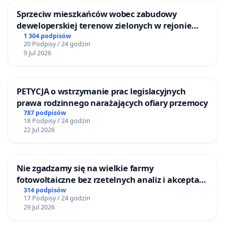
Sprzeciw mieszkańców wobec zabudowy
deweloperskiej terenow zielonych w rejonie
Bulwarów Straceńskich w Bielsku-Białej
1 304 podpisów
20 Podpisy / 24 godzin
9 Jul 2026
PETYCJA o wstrzymanie prac legislacyjnych
prawa rodzinnego narażających ofiary przemocy
787 podpisów
18 Podpisy / 24 godzin
22 Jul 2026
Nie zgadzamy się na wielkie farmy
fotowoltaiczne bez rzetelnych analiz i akceptacji
mieszkańców
314 podpisów
17 Podpisy / 24 godzin
29 Jul 2026