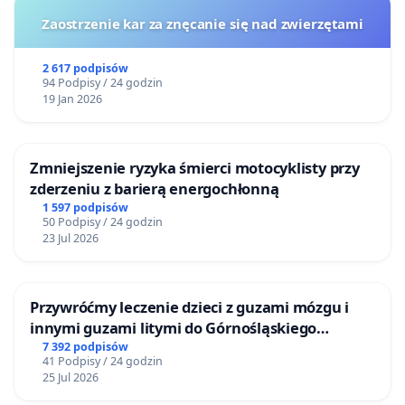
Zaostrzenie kar za znęcanie się nad zwierzętami
2 617 podpisów
94 Podpisy / 24 godzin
19 Jan 2026
Zmniejszenie ryzyka śmierci motocyklisty przy
zderzeniu z barierą energochłonną
1 597 podpisów
50 Podpisy / 24 godzin
23 Jul 2026
Przywróćmy leczenie dzieci z guzami mózgu i
innymi guzami litymi do Górnośląskiego
Centrum Zdrowia Dziecka w Katowicach
7 392 podpisów
41 Podpisy / 24 godzin
25 Jul 2026