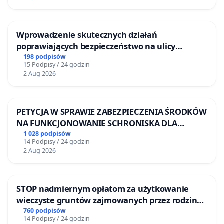
Wprowadzenie skutecznych działań
poprawiających bezpieczeństwo na ulicy
Żeromskiego w Otwocku
198 podpisów
15 Podpisy / 24 godzin
2 Aug 2026
PETYCJA W SPRAWIE ZABEZPIECZENIA ŚRODKÓW
NA FUNKCJONOWANIE SCHRONISKA DLA
BEZDOMNYCH ZWIERZĄT W SKARYSZEWIE
1 028 podpisów
14 Podpisy / 24 godzin
2 Aug 2026
STOP nadmiernym opłatom za użytkowanie
wieczyste gruntów zajmowanych przez rodzinne
ogrody działkowe.
760 podpisów
14 Podpisy / 24 godzin