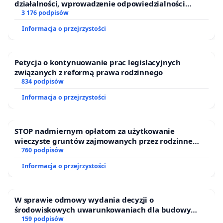
działalności, wprowadzenie odpowiedzialności
finansowej kluczowych urzędników i sędziów
3 176 podpisów
Informacja o przejrzystości
Petycja o kontynuowanie prac legislacyjnych
związanych z reformą prawa rodzinnego
834 podpisów
Informacja o przejrzystości
STOP nadmiernym opłatom za użytkowanie
wieczyste gruntów zajmowanych przez rodzinne
ogrody działkowe.
760 podpisów
Informacja o przejrzystości
W sprawie odmowy wydania decyzji o
środowiskowych uwarunkowaniach dla budowy
zakładu wytwarzania biometanu „Krynki” w
159 podpisów