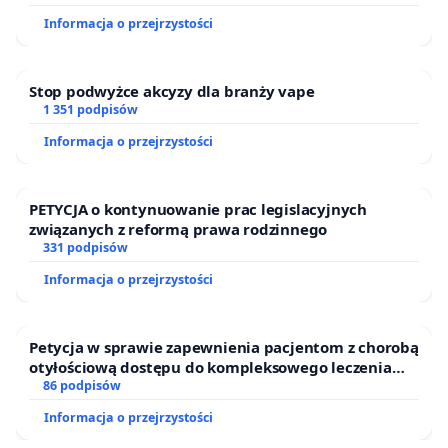
Ostrowiu Południowym oraz ochrony mieszkańców i
Informacja o przejrzystości
Puszczy Knyszyńskiej
Stop podwyżce akcyzy dla branży vape
1 351 podpisów
Informacja o przejrzystości
PETYCJA o kontynuowanie prac legislacyjnych
związanych z reformą prawa rodzinnego
331 podpisów
Informacja o przejrzystości
Petycja w sprawie zapewnienia pacjentom z chorobą
otyłościową dostępu do kompleksowego leczenia
oraz programów profilaktycznych.
86 podpisów
Informacja o przejrzystości