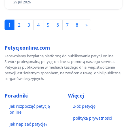
29 Jul 2026
1
2
3
4
5
6
7
8
»
Petycjeonline.com
Zapewniamy bezpłatną platformę do publikowania petycji online.
Stwórz profesjonalną petycję on-line za pomocą naszego serwisu.
Petycje są publikowane w mediach każdego dnia, więc stworzenie
petycji jest świetnym sposobem, na zwrócenie uwagi opinii publicznej
i organów decyzyjnych.
Poradniki
Więcej
Jak rozpocząć petycję
Złóż petycję
online
polityka prywatności
Jak napisać petycję?