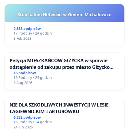
Stop halom Hillwood w Gminie Michałowice
2 558 podpisów
17 Podpisy / 24 godzin
3 Feb 2023
Petycja MIESZKAŃCÓW GIŻYCKA w sprawie
odstąpienia od zakupu przez miasto Giżycko
nieruchomości położonej nad jeziorem Niegocin
16 podpisów
16 Podpisy / 24 godzin
8 Aug 2026
NIE DLA SZKODLIWYCH INWESTYCJI W LESIE
ŁAGIEWNICKIM I ARTURÓWKU
6 332 podpisów
16 Podpisy / 24 godzin
24 Jun 2026