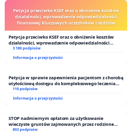
Petycja przeciwko KSEF oraz o obniżenie kosztów
działalności, wprowadzenie odpowiedzialności
finansowej kluczowych urzędników i sędziów
Petycja przeciwko KSEF oraz o obniżenie kosztów
działalności, wprowadzenie odpowiedzialności
finansowej kluczowych urzędników i sędziów
3 180 podpisów
Informacja o przejrzystości
Petycja w sprawie zapewnienia pacjentom z chorobą
otyłościową dostępu do kompleksowego leczenia
oraz programów profilaktycznych.
110 podpisów
Informacja o przejrzystości
STOP nadmiernym opłatom za użytkowanie
wieczyste gruntów zajmowanych przez rodzinne
ogrody działkowe.
803 podpisów