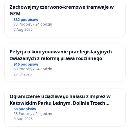
Zachowajmy czerwono-kremowe tramwaje w
GZM
332 podpisów
73 Podpisy / 24 godzin
7 Aug 2026
Petycja o kontynuowanie prac legislacyjnych
związanych z reformą prawa rodzinnego
916 podpisów
60 Podpisy / 24 godzin
27 Jul 2026
Ograniczenie uciążliwego hałasu z imprez w
Katowickim Parku Leśnym, Dolinie Trzech
Stawów i na Lotnisku Muchowiec
58 podpisów
58 Podpisy / 24 godzin
9 Aug 2026