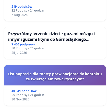
219 podpisów
32 Podpisy / 24 godzin
6 Aug 2026
Przywróćmy leczenie dzieci z guzami mózgu i
innymi guzami litymi do Górnośląskiego
Centrum Zdrowia Dziecka w Katowicach
7 450 podpisów
30 Podpisy / 24 godzin
25 Jul 2026
List poparcia dla "Karty praw pacjenta do kontaktu
ze zwierzęciem towarzyszącym"
40 341 podpisów
25 Podpisy / 24 godzin
30 Nov 2025