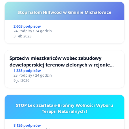
Stop halom Hillwood w Gminie Michałowice
2 603 podpisów
24 Podpisy / 24 godzin
3 Feb 2023
Sprzeciw mieszkańców wobec zabudowy
deweloperskiej terenow zielonych w rejonie
Bulwarów Straceńskich w Bielsku-Białej
1 335 podpisów
23 Podpisy / 24 godzin
9 Jul 2026
STOP Lex Szarlatan-Brońmy Wolności Wyboru
Terapii Naturalnych !
8 126 podpisów