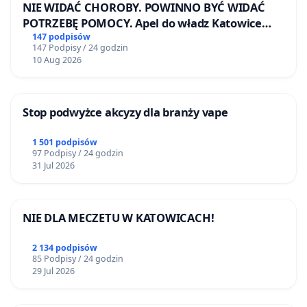
NIE WIDAĆ CHOROBY. POWINNO BYĆ WIDAĆ
POTRZEBĘ POMOCY. Apel do władz Katowice
Airport o przystąpienie do programu HIDDEN
147 podpisów
147 Podpisy / 24 godzin
DISABILITIES SUNFLOWER – SŁONECZNIK –
10 Aug 2026
UKRYTE NIEPEŁNOSPRAWNOŚCI
Stop podwyżce akcyzy dla branży vape
1 501 podpisów
97 Podpisy / 24 godzin
31 Jul 2026
NIE DLA MECZETU W KATOWICACH!
2 134 podpisów
85 Podpisy / 24 godzin
29 Jul 2026