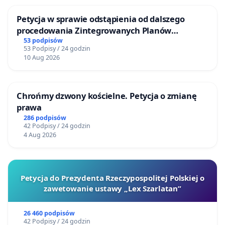
Petycja w sprawie odstąpienia od dalszego
procedowania Zintegrowanych Planów
Inwestycyjnych „Myślenice – Barnasiówka” oraz
53 podpisów
53 Podpisy / 24 godzin
„Myślenice – Bukówka”
10 Aug 2026
Chrońmy dzwony kościelne. Petycja o zmianę
prawa
286 podpisów
42 Podpisy / 24 godzin
4 Aug 2026
Petycja do Prezydenta Rzeczypospolitej Polskiej o
zawetowanie ustawy „Lex Szarlatan”
26 460 podpisów
42 Podpisy / 24 godzin