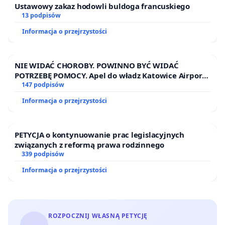
Ustawowy zakaz hodowli buldoga francuskiego
13 podpisów
Informacja o przejrzystości
NIE WIDAĆ CHOROBY. POWINNO BYĆ WIDAĆ
POTRZEBĘ POMOCY. Apel do władz Katowice Airport
o przystąpienie do programu HIDDEN DISABILITIES
147 podpisów
SUNFLOWER – SŁONECZNIK – UKRYTE
Informacja o przejrzystości
NIEPEŁNOSPRAWNOŚCI
PETYCJA o kontynuowanie prac legislacyjnych
związanych z reformą prawa rodzinnego
339 podpisów
Informacja o przejrzystości
ROZPOCZNIJ WŁASNĄ PETYCJĘ