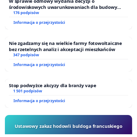
W sprawie odmowy wydania decyzji o
środowiskowych uwarunkowaniach dla budowy
zakładu wytwarzania biometanu „Krynki” w
176 podpisów
Ostrowiu Południowym oraz ochrony mieszkańców i
Informacja o przejrzystości
Puszczy Knyszyńskiej
Nie zgadzamy się na wielkie farmy fotowoltaiczne
bez rzetelnych analiz i akceptacji mieszkańców
347 podpisów
Informacja o przejrzystości
Stop podwyżce akcyzy dla branży vape
1 501 podpisów
Informacja o przejrzystości
Ustawowy zakaz hodowli buldoga francuskiego