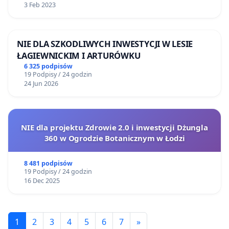
3 Feb 2023
NIE DLA SZKODLIWYCH INWESTYCJI W LESIE
ŁAGIEWNICKIM I ARTURÓWKU
6 325 podpisów
19 Podpisy / 24 godzin
24 Jun 2026
NIE dla projektu Zdrowie 2.0 i inwestycji Dżungla
360 w Ogrodzie Botanicznym w Łodzi
8 481 podpisów
19 Podpisy / 24 godzin
16 Dec 2025
1
2
3
4
5
6
7
»