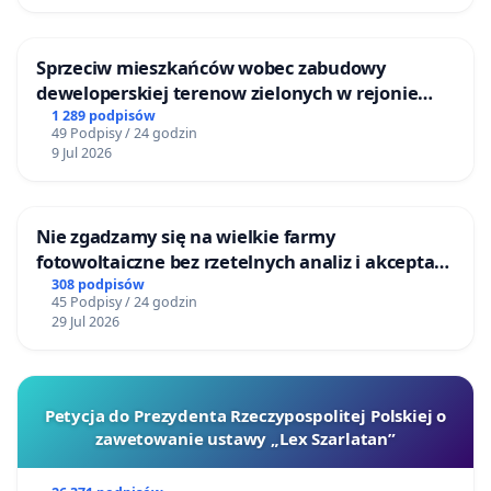
Sprzeciw mieszkańców wobec zabudowy
deweloperskiej terenow zielonych w rejonie
Bulwarów Straceńskich w Bielsku-Białej
1 289 podpisów
49 Podpisy / 24 godzin
9 Jul 2026
Nie zgadzamy się na wielkie farmy
fotowoltaiczne bez rzetelnych analiz i akceptacji
mieszkańców
308 podpisów
45 Podpisy / 24 godzin
29 Jul 2026
Petycja do Prezydenta Rzeczypospolitej Polskiej o
zawetowanie ustawy „Lex Szarlatan”