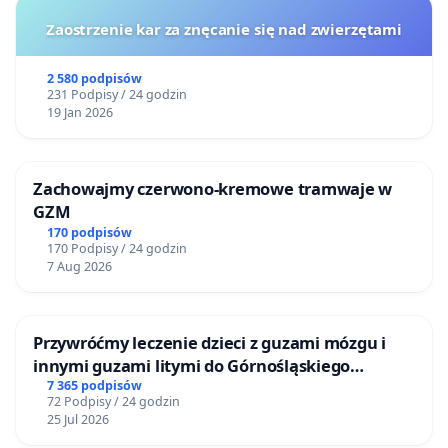
Zaostrzenie kar za znęcanie się nad zwierzętami
2 580 podpisów
231 Podpisy / 24 godzin
19 Jan 2026
Zachowajmy czerwono-kremowe tramwaje w
GZM
170 podpisów
170 Podpisy / 24 godzin
7 Aug 2026
Przywróćmy leczenie dzieci z guzami mózgu i
innymi guzami litymi do Górnośląskiego
Centrum Zdrowia Dziecka w Katowicach
7 365 podpisów
72 Podpisy / 24 godzin
25 Jul 2026