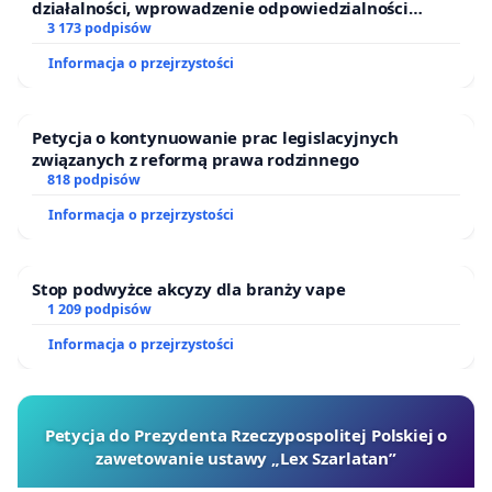
działalności, wprowadzenie odpowiedzialności
finansowej kluczowych urzędników i sędziów
3 173 podpisów
Informacja o przejrzystości
Petycja o kontynuowanie prac legislacyjnych
związanych z reformą prawa rodzinnego
818 podpisów
Informacja o przejrzystości
Stop podwyżce akcyzy dla branży vape
1 209 podpisów
Informacja o przejrzystości
Petycja do Prezydenta Rzeczypospolitej Polskiej o
zawetowanie ustawy „Lex Szarlatan”