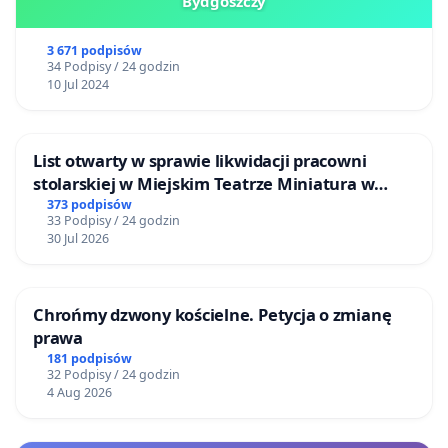
Bydgoszczy
3 671 podpisów
34 Podpisy / 24 godzin
10 Jul 2024
List otwarty w sprawie likwidacji pracowni
stolarskiej w Miejskim Teatrze Miniatura w
Gdańsku
373 podpisów
33 Podpisy / 24 godzin
30 Jul 2026
Chrońmy dzwony kościelne. Petycja o zmianę
prawa
181 podpisów
32 Podpisy / 24 godzin
4 Aug 2026