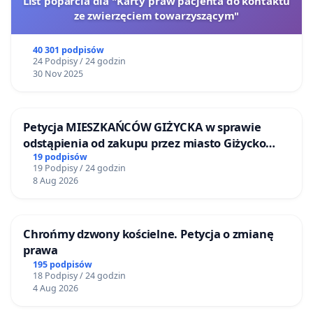
List poparcia dla "Karty praw pacjenta do kontaktu
ze zwierzęciem towarzyszącym"
40 301 podpisów
24 Podpisy / 24 godzin
30 Nov 2025
Petycja MIESZKAŃCÓW GIŻYCKA w sprawie
odstąpienia od zakupu przez miasto Giżycko
nieruchomości położonej nad jeziorem Niegocin
19 podpisów
19 Podpisy / 24 godzin
8 Aug 2026
Chrońmy dzwony kościelne. Petycja o zmianę
prawa
195 podpisów
18 Podpisy / 24 godzin
4 Aug 2026