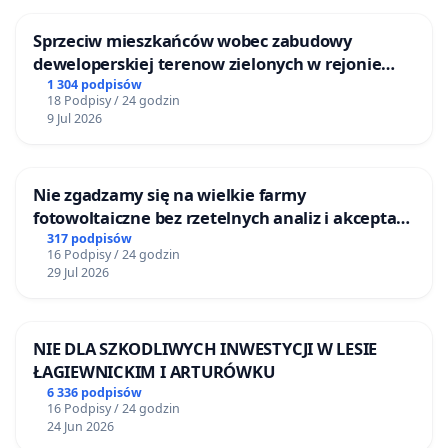
Sprzeciw mieszkańców wobec zabudowy
deweloperskiej terenow zielonych w rejonie
Bulwarów Straceńskich w Bielsku-Białej
1 304 podpisów
18 Podpisy / 24 godzin
9 Jul 2026
Nie zgadzamy się na wielkie farmy
fotowoltaiczne bez rzetelnych analiz i akceptacji
mieszkańców
317 podpisów
16 Podpisy / 24 godzin
29 Jul 2026
NIE DLA SZKODLIWYCH INWESTYCJI W LESIE
ŁAGIEWNICKIM I ARTURÓWKU
6 336 podpisów
16 Podpisy / 24 godzin
24 Jun 2026