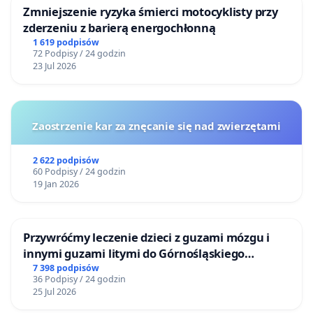
Zmniejszenie ryzyka śmierci motocyklisty przy
zderzeniu z barierą energochłonną
1 619 podpisów
72 Podpisy / 24 godzin
23 Jul 2026
Zaostrzenie kar za znęcanie się nad zwierzętami
2 622 podpisów
60 Podpisy / 24 godzin
19 Jan 2026
Przywróćmy leczenie dzieci z guzami mózgu i
innymi guzami litymi do Górnośląskiego
Centrum Zdrowia Dziecka w Katowicach
7 398 podpisów
36 Podpisy / 24 godzin
25 Jul 2026