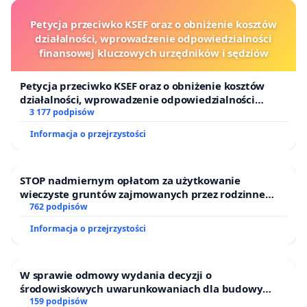
Petycja przeciwko KSEF oraz o obniżenie kosztów
działalności, wprowadzenie odpowiedzialności
finansowej kluczowych urzędników i sędziów
Petycja przeciwko KSEF oraz o obniżenie kosztów
działalności, wprowadzenie odpowiedzialności
finansowej kluczowych urzędników i sędziów
3 177 podpisów
Informacja o przejrzystości
STOP nadmiernym opłatom za użytkowanie
wieczyste gruntów zajmowanych przez rodzinne
ogrody działkowe.
762 podpisów
Informacja o przejrzystości
W sprawie odmowy wydania decyzji o
środowiskowych uwarunkowaniach dla budowy
zakładu wytwarzania biometanu „Krynki” w
159 podpisów