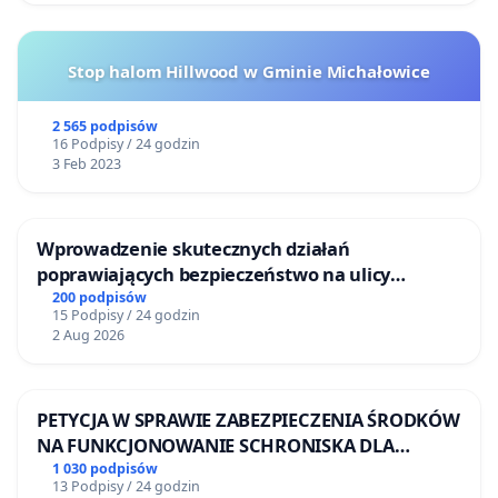
Stop halom Hillwood w Gminie Michałowice
2 565 podpisów
16 Podpisy / 24 godzin
3 Feb 2023
Wprowadzenie skutecznych działań
poprawiających bezpieczeństwo na ulicy
Żeromskiego w Otwocku
200 podpisów
15 Podpisy / 24 godzin
2 Aug 2026
PETYCJA W SPRAWIE ZABEZPIECZENIA ŚRODKÓW
NA FUNKCJONOWANIE SCHRONISKA DLA
BEZDOMNYCH ZWIERZĄT W SKARYSZEWIE
1 030 podpisów
13 Podpisy / 24 godzin