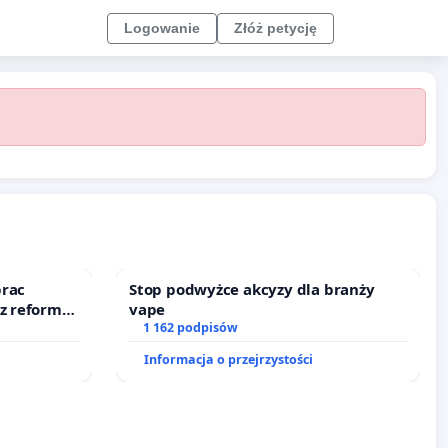
Logowanie
Złóż petycję
prac
Stop podwyżce akcyzy dla branży
 z reformą
vape
1 162 podpisów
Informacja o przejrzystości