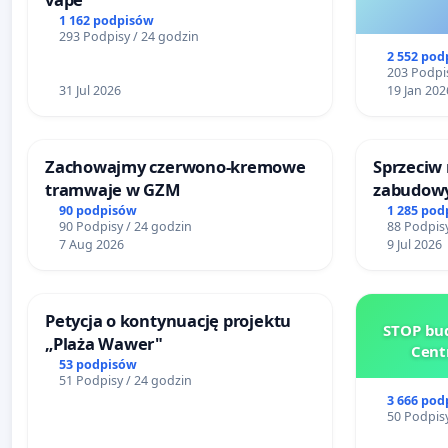
1 162 podpisów
293 Podpisy / 24 godzin
2 552 pod
203 Podpis
31 Jul 2026
19 Jan 202
Zachowajmy czerwono-kremowe
Sprzeciw
tramwaje w GZM
zabudowy
terenow z
90 podpisów
1 285 pod
90 Podpisy / 24 godzin
88 Podpisy
Bulwarów
7 Aug 2026
9 Jul 2026
Białej
Petycja o kontynuację projektu
STOP bud
„Plaża Wawer"
Cent
53 podpisów
51 Podpisy / 24 godzin
3 666 pod
50 Podpisy