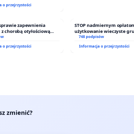
j kluczowych urzędników i
 o przejrzystości
 sprawie zapewnienia
STOP nadmiernym opłatom
 z chorobą otyłościową
użytkowanie wieczyste gr
o kompleksowego leczenia
ów
zajmowanych przez rodzin
748 podpisów
ramów profilaktycznych.
działkowe.
 o przejrzystości
Informacja o przejrzystości
esz zmienić?