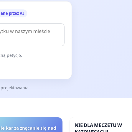
lane przez AI
ną petycję.
 projektowania
NIE DLA MECZETU W
ie kar za znęcanie się nad
KATOWICACH!