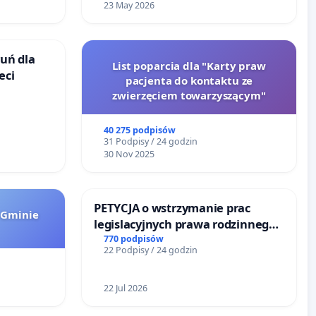
23 May 2026
uń dla
List poparcia dla "Karty praw
eci
pacjenta do kontaktu ze
zwierzęciem towarzyszącym"
40 275 podpisów
31 Podpisy / 24 godzin
30 Nov 2025
PETYCJA o wstrzymanie prac
 Gminie
legislacyjnych prawa rodzinnego
narażających ofiary przemocy
770 podpisów
22 Podpisy / 24 godzin
22 Jul 2026