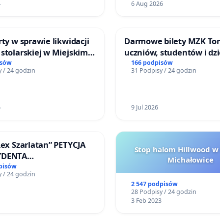
4
6 Aug 2026
rty w sprawie likwidacji
Darmowe bilety MZK Tor
stolarskiej w Miejskim
uczniów, studentów i dzi
Miniatura w Gdańsku
isów
166 podpisów
 / 24 godzin
31 Podpisy / 24 godzin
6
9 Jul 2026
Lex Szarlatan” PETYCJA
Stop halom Hillwood w
YDENTA
Michałowice
SPOLITEJ POLSKIEJ
pisów
 / 24 godzin
2 547 podpisów
28 Podpisy / 24 godzin
3 Feb 2023