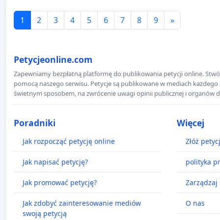
1
2
3
4
5
6
7
8
9
»
Petycjeonline.com
Zapewniamy bezpłatną platformę do publikowania petycji online. Stwór
pomocą naszego serwisu. Petycje są publikowane w mediach każdego dni
świetnym sposobem, na zwrócenie uwagi opinii publicznej i organów d
Poradniki
Więcej
Jak rozpocząć petycję online
Złóż petyc
Jak napisać petycję?
polityka p
Jak promować petycję?
Zarządzaj 
Jak zdobyć zainteresowanie mediów
O nas
swoją petycją