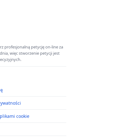
z profesjonalną petycję on-line za
a, więc stworzenie petycji jest
ecyzyjnych.
ję
rywatności
plikami cookie