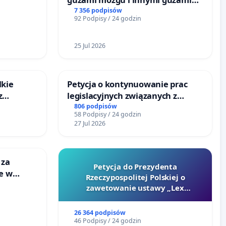
litymi do Górnośląskiego
7 356 podpisów
92 Podpisy / 24 godzin
Centrum Zdrowia Dziecka w
Katowicach
25 Jul 2026
lkie
Petycja o kontynuowanie prac
z
legislacyjnych związanych z
tacji
reformą prawa rodzinnego
806 podpisów
58 Podpisy / 24 godzin
27 Jul 2026
 za
Petycja do Prezydenta
ie w
Rzeczypospolitej Polskiej o
ltury
zawetowanie ustawy „Lex
Szarlatan”
26 364 podpisów
46 Podpisy / 24 godzin