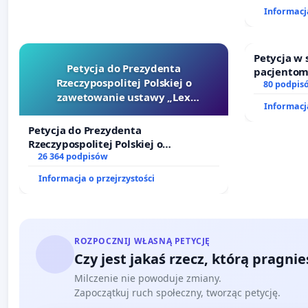
finansowe
Informacja
sędziów
Petycja w
Petycja do Prezydenta
pacjentom
Rzeczypospolitej Polskiej o
dostępu d
80 podpis
zawetowanie ustawy „Lex
oraz prog
Informacja
Szarlatan”
Petycja do Prezydenta
Rzeczypospolitej Polskiej o
zawetowanie ustawy „Lex Szarlatan”
26 364 podpisów
Informacja o przejrzystości
ROZPOCZNIJ WŁASNĄ PETYCJĘ
Czy jest jakaś rzecz, którą pragni
Milczenie nie powoduje zmiany.
Zapoczątkuj ruch społeczny, tworząc petycję.