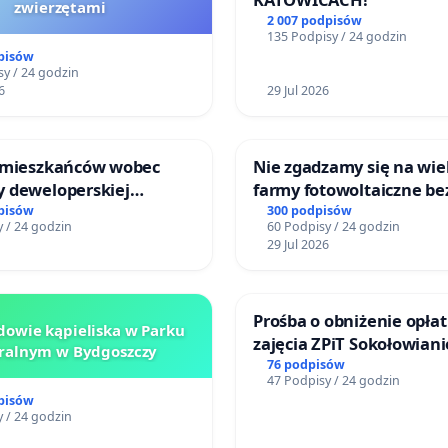
zwierzętami
2 007 podpisów
135 Podpisy / 24 godzin
pisów
y / 24 godzin
6
29 Jul 2026
 mieszkańców wobec
Nie zgadzamy się na wie
 deweloperskiej
farmy fotowoltaiczne be
ielonych w rejonie
rzetelnych analiz i akcep
pisów
300 podpisów
 / 24 godzin
60 Podpisy / 24 godzin
 Straceńskich w Bielsku-
mieszkańców
29 Jul 2026
Prośba o obniżenie opłat
owie kąpieliska w Parku
zajęcia ZPiT Sokołowian
ralnym w Bydgoszczy
Sokołowskim Ośrodku Ku
76 podpisów
47 Podpisy / 24 godzin
pisów
 / 24 godzin