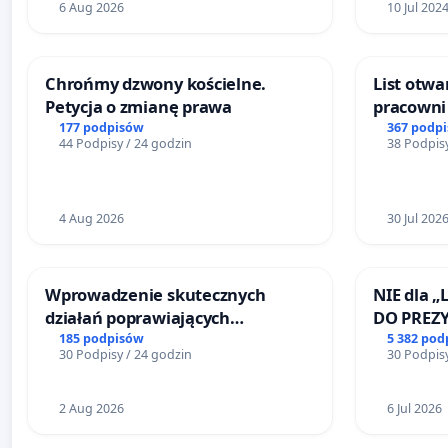
6 Aug 2026
10 Jul 202
Chrońmy dzwony kościelne.
List otwa
Petycja o zmianę prawa
pracowni 
Teatrze 
177 podpisów
367 podp
44 Podpisy / 24 godzin
38 Podpisy
4 Aug 2026
30 Jul 202
Wprowadzenie skutecznych
NIE dla „
działań poprawiających
DO PREZ
bezpieczeństwo na ulicy
RZECZYPO
185 podpisów
5 382 pod
30 Podpisy / 24 godzin
30 Podpisy
Żeromskiego w Otwocku
2 Aug 2026
6 Jul 2026