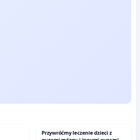
Przywróćmy leczenie dzieci z
guzami mózgu i innymi guzami