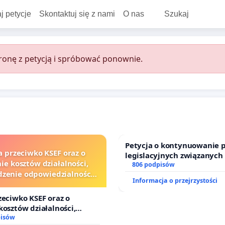
j petycje
Skontaktuj się z nami
O nas
Szukaj
onę z petycją i spróbować ponownie.
Petycja o kontynuowanie 
a przeciwko KSEF oraz o
legislacyjnych związanych
ie kosztów działalności,
prawa rodzinnego
806 podpisów
zenie odpowiedzialności
Informacja o przejrzystości
j kluczowych urzędników i
sędziów
zeciwko KSEF oraz o
kosztów działalności,
nie odpowiedzialności
pisów