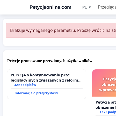
Petycjeonline.com
Przegląda
PL ▼
Brakuje wymaganego parametru. Proszę wrócić na str
Petycje promowane przez innych użytkowników
PETYCJA o kontynuowanie prac
Petycj
legislacyjnych związanych z reformą
obniżen
prawa rodzinnego
329 podpisów
wprowad
Informacja o przejrzystości
finansowe
Petycja pr
obniżenie 
wprowadze
3 172 pod