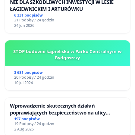
NIE DLA SZKODLIWYCH INWESTYCJI W LESIE
ŁAGIEWNICKIM I ARTURÓWKU
6 331 podpisów
21 Podpisy / 24 godzin
24 Jun 2026
STOP budowie kąpieliska w Parku Centralnym w
Bydgoszczy
3 681 podpisów
20 Podpisy / 24 godzin
10 Jul 2024
Wprowadzenie skutecznych działań
poprawiających bezpieczeństwo na ulicy
Żeromskiego w Otwocku
197 podpisów
19 Podpisy / 24 godzin
2 Aug 2026