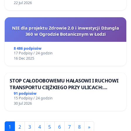
22 Jul 2026
NIE dla projektu Zdrowie 2.0 i inwestycji Dżungla
360 w Ogrodzie Botanicznym w Łodzi
8 486 podpisów
17 Podpisy / 24 godzin
16 Dec 2025
STOP CAŁODOBOWEMU HAŁASOWI I RUCHOWI
TRANSPORTU CIĘŻKIEGO PRZY ULICACH:
DRUCKIEGO-LUBECKIEGO, STALMACHA I
91 podpisów
15 Podpisy / 24 godzin
RUGIAŃSKIEJ
30 Jul 2026
1
2
3
4
5
6
7
8
»