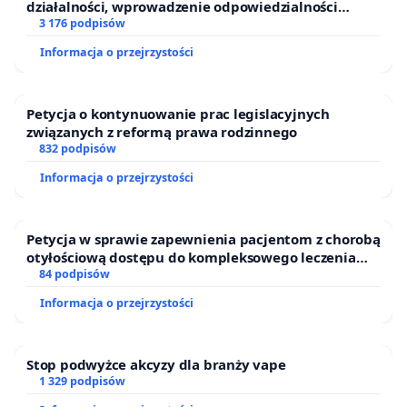
działalności, wprowadzenie odpowiedzialności
finansowej kluczowych urzędników i sędziów
3 176 podpisów
Informacja o przejrzystości
Petycja o kontynuowanie prac legislacyjnych
związanych z reformą prawa rodzinnego
832 podpisów
Informacja o przejrzystości
Petycja w sprawie zapewnienia pacjentom z chorobą
otyłościową dostępu do kompleksowego leczenia
oraz programów profilaktycznych.
84 podpisów
Informacja o przejrzystości
Stop podwyżce akcyzy dla branży vape
1 329 podpisów