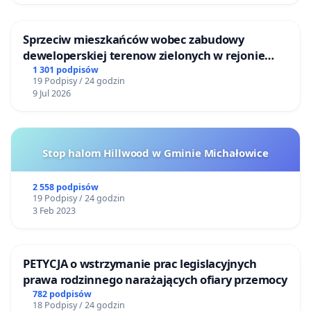
Sprzeciw mieszkańców wobec zabudowy
deweloperskiej terenow zielonych w rejonie
Bulwarów Straceńskich w Bielsku-Białej
1 301 podpisów
19 Podpisy / 24 godzin
9 Jul 2026
Stop halom Hillwood w Gminie Michałowice
2 558 podpisów
19 Podpisy / 24 godzin
3 Feb 2023
PETYCJA o wstrzymanie prac legislacyjnych
prawa rodzinnego narażających ofiary przemocy
782 podpisów
18 Podpisy / 24 godzin