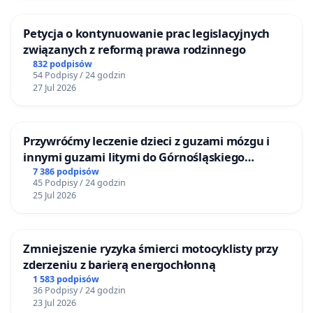
Petycja o kontynuowanie prac legislacyjnych
związanych z reformą prawa rodzinnego
832 podpisów
54 Podpisy / 24 godzin
27 Jul 2026
Przywróćmy leczenie dzieci z guzami mózgu i
innymi guzami litymi do Górnośląskiego
Centrum Zdrowia Dziecka w Katowicach
7 386 podpisów
45 Podpisy / 24 godzin
25 Jul 2026
Zmniejszenie ryzyka śmierci motocyklisty przy
zderzeniu z barierą energochłonną
1 583 podpisów
36 Podpisy / 24 godzin
23 Jul 2026