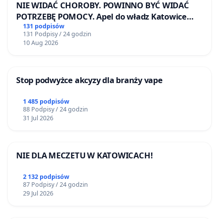
NIE WIDAĆ CHOROBY. POWINNO BYĆ WIDAĆ
POTRZEBĘ POMOCY. Apel do władz Katowice
Airport o przystąpienie do programu HIDDEN
131 podpisów
131 Podpisy / 24 godzin
DISABILITIES SUNFLOWER – SŁONECZNIK –
10 Aug 2026
UKRYTE NIEPEŁNOSPRAWNOŚCI
Stop podwyżce akcyzy dla branży vape
1 485 podpisów
88 Podpisy / 24 godzin
31 Jul 2026
NIE DLA MECZETU W KATOWICACH!
2 132 podpisów
87 Podpisy / 24 godzin
29 Jul 2026