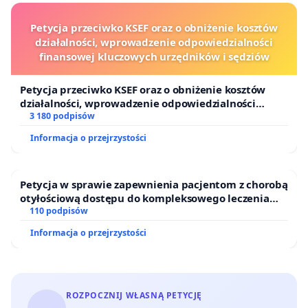
Petycja przeciwko KSEF oraz o obniżenie kosztów
działalności, wprowadzenie odpowiedzialności
finansowej kluczowych urzędników i sędziów
Petycja przeciwko KSEF oraz o obniżenie kosztów
działalności, wprowadzenie odpowiedzialności
finansowej kluczowych urzędników i sędziów
3 180 podpisów
Informacja o przejrzystości
Petycja w sprawie zapewnienia pacjentom z chorobą
otyłościową dostępu do kompleksowego leczenia
oraz programów profilaktycznych.
110 podpisów
Informacja o przejrzystości
ROZPOCZNIJ WŁASNĄ PETYCJĘ