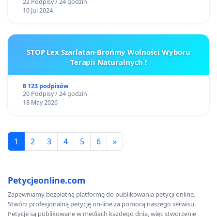
22 Podpisy / 24 godzin
10 Jul 2024
STOP Lex Szarlatan-Brońmy Wolności Wyboru
Terapii Naturalnych !
8 123 podpisów
20 Podpisy / 24 godzin
18 May 2026
1
2
3
4
5
6
»
Petycjeonline.com
Zapewniamy bezpłatną platformę do publikowania petycji online.
Stwórz profesjonalną petycję on-line za pomocą naszego serwisu.
Petycje są publikowane w mediach każdego dnia, więc stworzenie