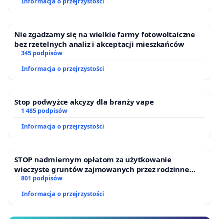
Informacja o przejrzystości
Puszczy Knyszyńskiej
Nie zgadzamy się na wielkie farmy fotowoltaiczne
bez rzetelnych analiz i akceptacji mieszkańców
345 podpisów
Informacja o przejrzystości
Stop podwyżce akcyzy dla branży vape
1 485 podpisów
Informacja o przejrzystości
STOP nadmiernym opłatom za użytkowanie
wieczyste gruntów zajmowanych przez rodzinne
ogrody działkowe.
801 podpisów
Informacja o przejrzystości