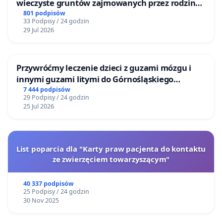
wieczyste gruntów zajmowanych przez rodzinne
ogrody działkowe.
801 podpisów
33 Podpisy / 24 godzin
29 Jul 2026
Przywróćmy leczenie dzieci z guzami mózgu i
innymi guzami litymi do Górnośląskiego
Centrum Zdrowia Dziecka w Katowicach
7 444 podpisów
29 Podpisy / 24 godzin
25 Jul 2026
List poparcia dla "Karty praw pacjenta do kontaktu
ze zwierzęciem towarzyszącym"
40 337 podpisów
25 Podpisy / 24 godzin
30 Nov 2025