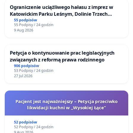
Ograniczenie uciążliwego hałasu z imprez w
Katowickim Parku Leśnym, Dolinie Trzech
Stawów i na Lotnisku Muchowiec
55 podpisów
55 Podpisy / 24 godzin
9 Aug 2026
Petycja o kontynuowanie prac legislacyjnych
związanych z reformą prawa rodzinnego
906 podpisów
53 Podpisy / 24 godzin
27 Jul 2026
Pacjent jest najważniejszy – Petycja przeciwko
likwidacji kuchni w „Wysokiej Łące”
52 podpisów
52 Podpisy / 24 godzin
9 Aug 2026