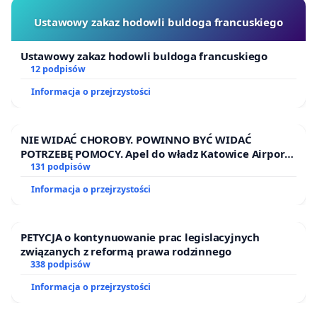
Ustawowy zakaz hodowli buldoga francuskiego
Ustawowy zakaz hodowli buldoga francuskiego
12 podpisów
Informacja o przejrzystości
NIE WIDAĆ CHOROBY. POWINNO BYĆ WIDAĆ
POTRZEBĘ POMOCY. Apel do władz Katowice Airport
o przystąpienie do programu HIDDEN DISABILITIES
131 podpisów
SUNFLOWER – SŁONECZNIK – UKRYTE
Informacja o przejrzystości
NIEPEŁNOSPRAWNOŚCI
PETYCJA o kontynuowanie prac legislacyjnych
związanych z reformą prawa rodzinnego
338 podpisów
Informacja o przejrzystości