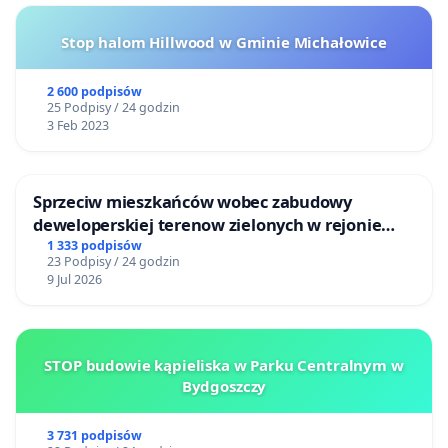
Stop halom Hillwood w Gminie Michałowice
2 600 podpisów
25 Podpisy / 24 godzin
3 Feb 2023
Sprzeciw mieszkańców wobec zabudowy
deweloperskiej terenow zielonych w rejonie
Bulwarów Straceńskich w Bielsku-Białej
1 333 podpisów
23 Podpisy / 24 godzin
9 Jul 2026
STOP budowie kąpieliska w Parku Centralnym w
Bydgoszczy
3 731 podpisów