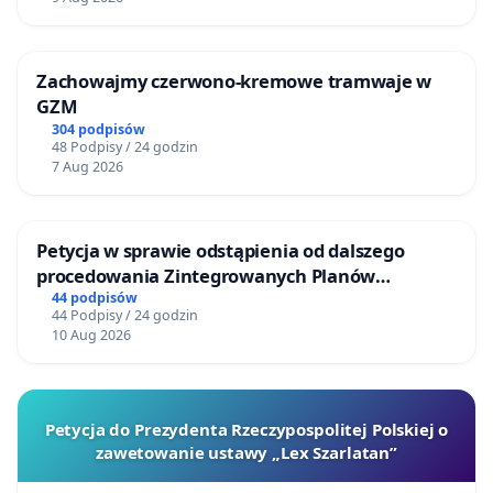
Zachowajmy czerwono-kremowe tramwaje w
GZM
304 podpisów
48 Podpisy / 24 godzin
7 Aug 2026
Petycja w sprawie odstąpienia od dalszego
procedowania Zintegrowanych Planów
Inwestycyjnych „Myślenice – Barnasiówka” oraz
44 podpisów
44 Podpisy / 24 godzin
„Myślenice – Bukówka”
10 Aug 2026
Petycja do Prezydenta Rzeczypospolitej Polskiej o
zawetowanie ustawy „Lex Szarlatan”