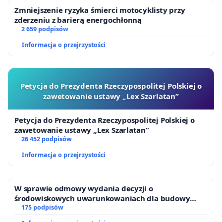
Zmniejszenie ryzyka śmierci motocyklisty przy
zderzeniu z barierą energochłonną
2 659 podpisów
Informacja o przejrzystości
Petycja do Prezydenta Rzeczypospolitej Polskiej o
zawetowanie ustawy „Lex Szarlatan”
Petycja do Prezydenta Rzeczypospolitej Polskiej o
zawetowanie ustawy „Lex Szarlatan”
26 452 podpisów
Informacja o przejrzystości
W sprawie odmowy wydania decyzji o
środowiskowych uwarunkowaniach dla budowy
zakładu wytwarzania biometanu „Krynki” w
175 podpisów
Ostrowiu Południowym oraz ochrony mieszkańców i