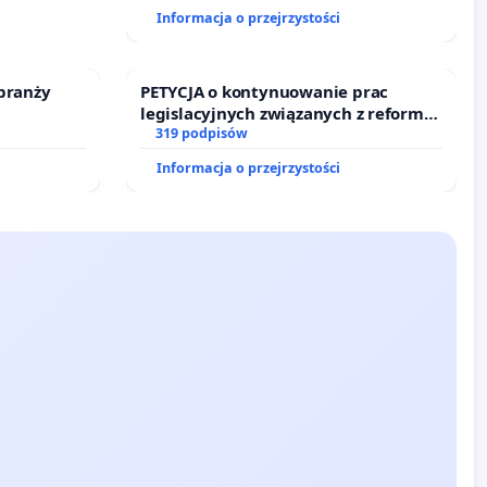
Informacja o przejrzystości
branży
PETYCJA o kontynuowanie prac
legislacyjnych związanych z reformą
prawa rodzinnego
319 podpisów
Informacja o przejrzystości