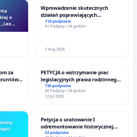
Wprowadzenie skutecznych
nta
działań poprawiających
kiej o
bezpieczeństwo na ulicy
118 podpisów
 „Lex
61 Podpisy / 24 godzin
Żeromskiego w Otwocku
2 Aug 2026
om za
PETYCJA o wstrzymanie prac
gruntów
legislacyjnych prawa rodzinnego
inne
narażających ofiary przemocy
730 podpisów
45 Podpisy / 24 godzin
22 Jul 2026
Petycja o uratowanie I
Brońmy
odremontowanie historycznej
rapii
Lokomotywy sm42-914
52 podpisów