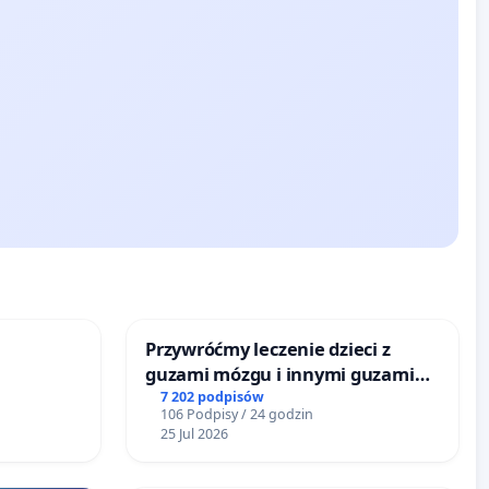
Przywróćmy leczenie dzieci z
guzami mózgu i innymi guzami
litymi do Górnośląskiego
7 202 podpisów
106 Podpisy / 24 godzin
Centrum Zdrowia Dziecka w
25 Jul 2026
Katowicach