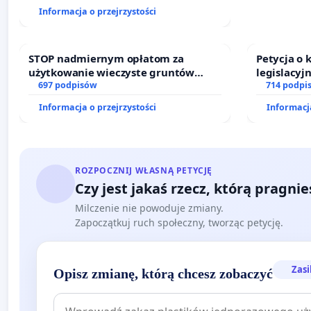
finansowej kluczowych urzędników i
Informacja o przejrzystości
sędziów
STOP nadmiernym opłatom za
Petycja o
użytkowanie wieczyste gruntów
legislacyj
zajmowanych przez rodzinne ogrody
697 podpisów
prawa rod
714 podpi
działkowe.
Informacja o przejrzystości
Informacja
ROZPOCZNIJ WŁASNĄ PETYCJĘ
Czy jest jakaś rzecz, którą pragni
Milczenie nie powoduje zmiany.
Zapoczątkuj ruch społeczny, tworząc petycję.
Zasi
Opisz zmianę, którą chcesz zobaczyć