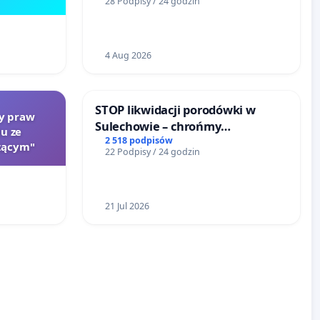
28 Podpisy / 24 godzin
4 Aug 2026
STOP likwidacji porodówki w
ty praw
Sulechowie – chrońmy
u ze
bezpieczeństwo matek i
2 518 podpisów
zącym"
22 Podpisy / 24 godzin
noworodków
21 Jul 2026