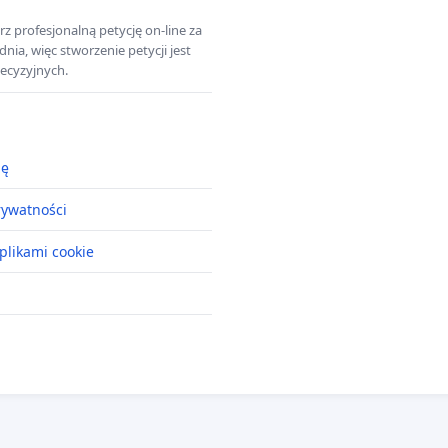
z profesjonalną petycję on-line za
a, więc stworzenie petycji jest
ecyzyjnych.
ję
rywatności
plikami cookie