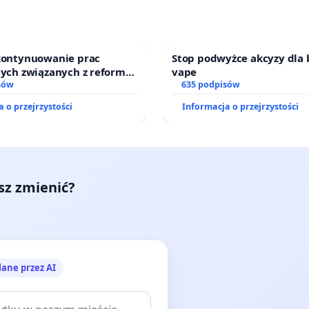
 kontynuowanie prac
Stop podwyżce akcyzy dla 
nych związanych z reformą
vape
zinnego
sów
635 podpisów
 o przejrzystości
Informacja o przejrzystości
esz zmienić?
lane przez AI