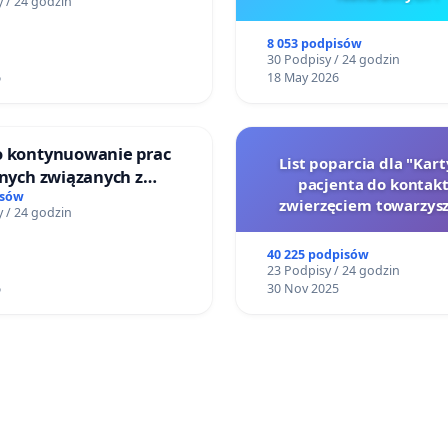
 / 24 godzin
8 053 podpisów
30 Podpisy / 24 godzin
6
18 May 2026
o kontynuowanie prac
List poparcia dla "Kar
jnych związanych z
pacjenta do kontakt
prawa rodzinnego
isów
zwierzęciem towarzys
 / 24 godzin
40 225 podpisów
23 Podpisy / 24 godzin
6
30 Nov 2025