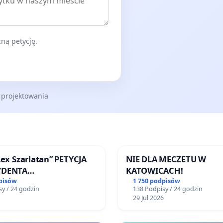
ną petycję.
 projektowania
Lex Szarlatan” PETYCJA
NIE DLA MECZETU W
YDENTA
KATOWICACH!
SPOLITEJ POLSKIEJ
pisów
1 750 podpisów
y / 24 godzin
138 Podpisy / 24 godzin
29 Jul 2026