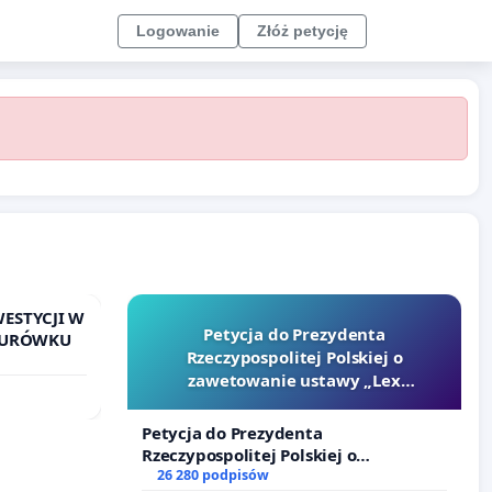
Logowanie
Złóż petycję
ESTYCJI W
Petycja do Prezydenta
RTURÓWKU
Rzeczypospolitej Polskiej o
zawetowanie ustawy „Lex
Szarlatan”
Petycja do Prezydenta
Rzeczypospolitej Polskiej o
zawetowanie ustawy „Lex Szarlatan”
26 280 podpisów