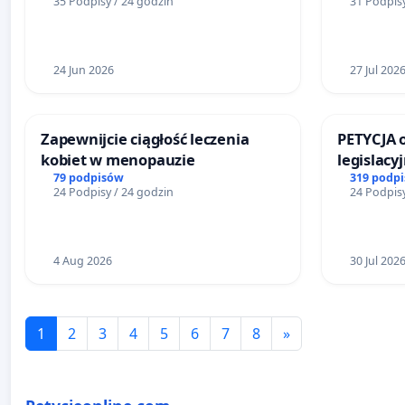
35 Podpisy / 24 godzin
31 Podpisy
24 Jun 2026
27 Jul 202
Zapewnijcie ciągłość leczenia
PETYCJA 
kobiet w menopauzie
legislacy
reformą 
79 podpisów
319 podp
24 Podpisy / 24 godzin
24 Podpisy
4 Aug 2026
30 Jul 202
1
2
3
4
5
6
7
8
»