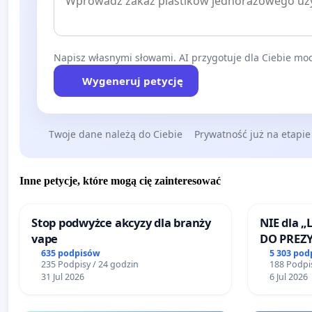
Napisz własnymi słowami. AI przygotuje dla Ciebie moc
Wygeneruj petycję
Twoje dane należą do Ciebie
Prywatność już na etapie
Inne petycje, które mogą cię zainteresować
Stop podwyżce akcyzy dla branży
NIE dla „
vape
DO PREZ
RZECZYPO
635 podpisów
5 303 pod
235 Podpisy / 24 godzin
188 Podpis
31 Jul 2026
6 Jul 2026