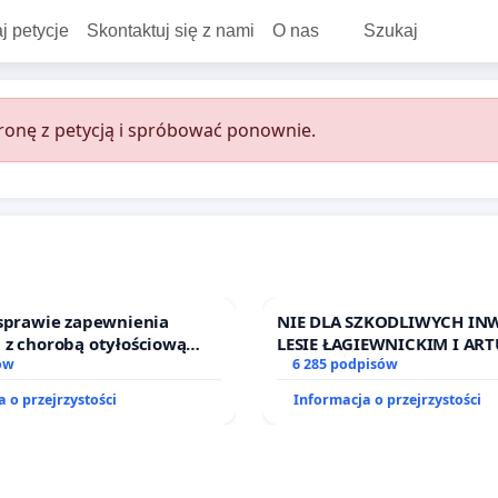
j petycje
Skontaktuj się z nami
O nas
Szukaj
onę z petycją i spróbować ponownie.
 sprawie zapewnienia
NIE DLA SZKODLIWYCH INW
 z chorobą otyłościową
LESIE ŁAGIEWNICKIM I A
o kompleksowego leczenia
ów
6 285 podpisów
ramów profilaktycznych.
 o przejrzystości
Informacja o przejrzystości