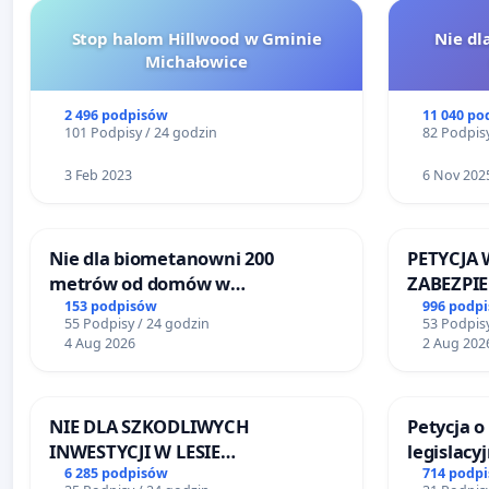
Stop halom Hillwood w Gminie
Nie dl
Michałowice
2 496 podpisów
11 040 po
101 Podpisy / 24 godzin
82 Podpisy
3 Feb 2023
6 Nov 202
Nie dla biometanowni 200
PETYCJA 
metrów od domów w
ZABEZPI
Biernatkach, gm. Wądroże
FUNKCJO
153 podpisów
996 podp
55 Podpisy / 24 godzin
53 Podpisy
Wielkie
DLA BEZ
4 Aug 2026
2 Aug 202
SKARYSZ
NIE DLA SZKODLIWYCH
Petycja 
INWESTYCJI W LESIE
legislacy
ŁAGIEWNICKIM I ARTURÓWKU
reformą 
6 285 podpisów
714 podp