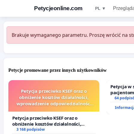
Petycjeonline.com
Przegląda
PL ▼
Brakuje wymaganego parametru. Proszę wrócić na str
Petycje promowane przez innych użytkowników
Petycja w
Petycja przeciwko KSEF oraz o
pacjentom
obniżenie kosztów działalności,
dostępu d
64 podpis
wprowadzenie odpowiedzialności
oraz prog
Informacja
finansowej kluczowych urzędników i
sędziów
Petycja przeciwko KSEF oraz o
obniżenie kosztów działalności,
wprowadzenie odpowiedzialności
3 168 podpisów