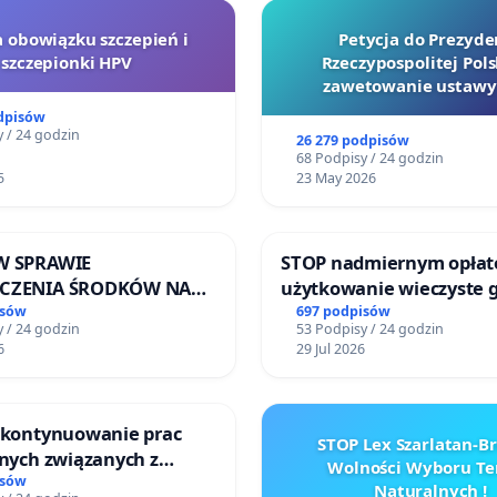
a obowiązku szczepień i
Petycja do Prezyde
szczepionki HPV
Rzeczypospolitej Pols
zawetowanie ustawy
Szarlatan”
dpisów
 / 24 godzin
26 279 podpisów
68 Podpisy / 24 godzin
5
23 May 2026
W SPRAWIE
STOP nadmiernym opłat
ECZENIA ŚRODKÓW NA
użytkowanie wieczyste 
NOWANIE SCHRONISKA
zajmowanych przez rodz
isów
697 podpisów
 / 24 godzin
53 Podpisy / 24 godzin
DOMNYCH ZWIERZĄT W
ogrody działkowe.
6
29 Jul 2026
EWIE
o kontynuowanie prac
STOP Lex Szarlatan-
jnych związanych z
Wolności Wyboru Te
prawa rodzinnego
isów
Naturalnych !