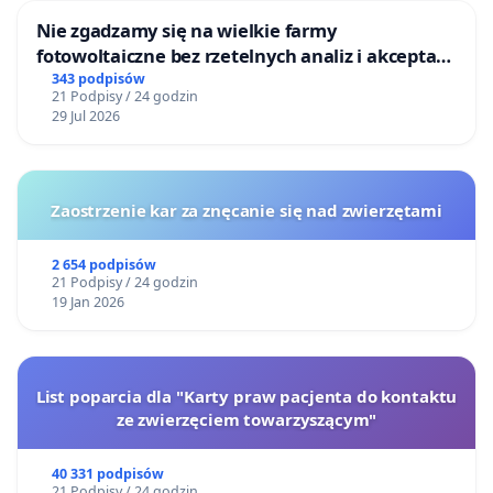
Nie zgadzamy się na wielkie farmy
fotowoltaiczne bez rzetelnych analiz i akceptacji
mieszkańców
343 podpisów
21 Podpisy / 24 godzin
29 Jul 2026
Zaostrzenie kar za znęcanie się nad zwierzętami
2 654 podpisów
21 Podpisy / 24 godzin
19 Jan 2026
List poparcia dla "Karty praw pacjenta do kontaktu
ze zwierzęciem towarzyszącym"
40 331 podpisów
21 Podpisy / 24 godzin