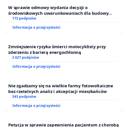
W sprawie odmowy wydania decyzji o
środowiskowych uwarunkowaniach dla budowy
zakładu wytwarzania biometanu „Krynki” w
173 podpisów
Ostrowiu Południowym oraz ochrony mieszkańców i
Informacja o przejrzystości
Puszczy Knyszyńskiej
Zmniejszenie ryzyka śmierci motocyklisty przy
zderzeniu z barierą energochłonną
2 627 podpisów
Informacja o przejrzystości
Nie zgadzamy się na wielkie farmy fotowoltaiczne
bez rzetelnych analiz i akceptacji mieszkańców
343 podpisów
Informacja o przejrzystości
Petycja w sprawie zapewnienia pacjentom z chorobą