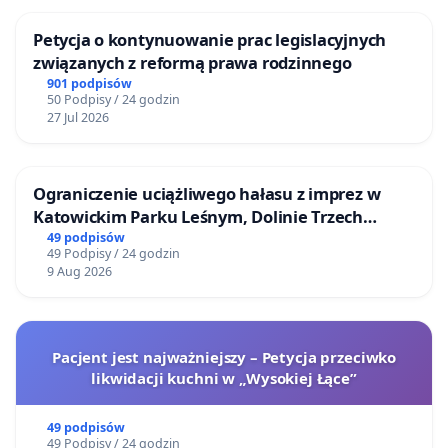
Petycja o kontynuowanie prac legislacyjnych
związanych z reformą prawa rodzinnego
901 podpisów
50 Podpisy / 24 godzin
27 Jul 2026
Ograniczenie uciążliwego hałasu z imprez w
Katowickim Parku Leśnym, Dolinie Trzech
Stawów i na Lotnisku Muchowiec
49 podpisów
49 Podpisy / 24 godzin
9 Aug 2026
Pacjent jest najważniejszy – Petycja przeciwko
likwidacji kuchni w „Wysokiej Łące”
49 podpisów
49 Podpisy / 24 godzin