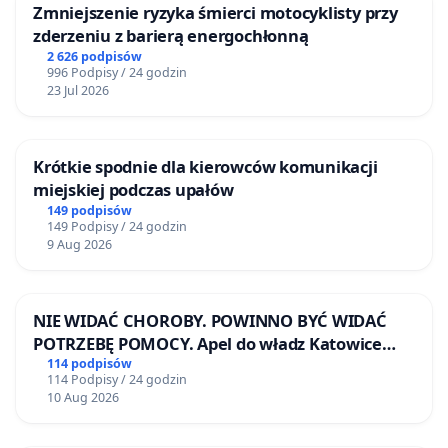
Zmniejszenie ryzyka śmierci motocyklisty przy
zderzeniu z barierą energochłonną
2 626 podpisów
996 Podpisy / 24 godzin
23 Jul 2026
Krótkie spodnie dla kierowców komunikacji
miejskiej podczas upałów
149 podpisów
149 Podpisy / 24 godzin
9 Aug 2026
NIE WIDAĆ CHOROBY. POWINNO BYĆ WIDAĆ
POTRZEBĘ POMOCY. Apel do władz Katowice
Airport o przystąpienie do programu HIDDEN
114 podpisów
114 Podpisy / 24 godzin
DISABILITIES SUNFLOWER – SŁONECZNIK –
10 Aug 2026
UKRYTE NIEPEŁNOSPRAWNOŚCI