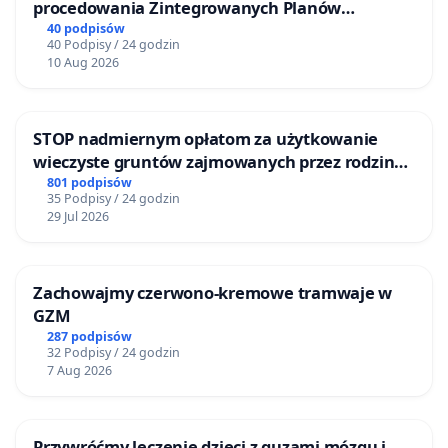
procedowania Zintegrowanych Planów
Inwestycyjnych „Myślenice – Barnasiówka” oraz
40 podpisów
40 Podpisy / 24 godzin
„Myślenice – Bukówka”
10 Aug 2026
STOP nadmiernym opłatom za użytkowanie
wieczyste gruntów zajmowanych przez rodzinne
ogrody działkowe.
801 podpisów
35 Podpisy / 24 godzin
29 Jul 2026
Zachowajmy czerwono-kremowe tramwaje w
GZM
287 podpisów
32 Podpisy / 24 godzin
7 Aug 2026
Przywróćmy leczenie dzieci z guzami mózgu i