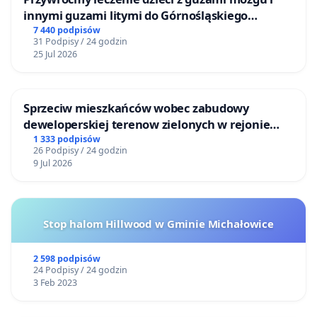
innymi guzami litymi do Górnośląskiego
Centrum Zdrowia Dziecka w Katowicach
7 440 podpisów
31 Podpisy / 24 godzin
25 Jul 2026
Sprzeciw mieszkańców wobec zabudowy
deweloperskiej terenow zielonych w rejonie
Bulwarów Straceńskich w Bielsku-Białej
1 333 podpisów
26 Podpisy / 24 godzin
9 Jul 2026
Stop halom Hillwood w Gminie Michałowice
2 598 podpisów
24 Podpisy / 24 godzin
3 Feb 2023