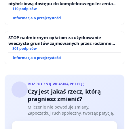
otyłościową dostępu do kompleksowego leczenia
oraz programów profilaktycznych.
110 podpisów
Informacja o przejrzystości
STOP nadmiernym opłatom za użytkowanie
wieczyste gruntów zajmowanych przez rodzinne
ogrody działkowe.
801 podpisów
Informacja o przejrzystości
ROZPOCZNIJ WŁASNĄ PETYCJĘ
Czy jest jakaś rzecz, którą
pragniesz zmienić?
Milczenie nie powoduje zmiany.
Zapoczątkuj ruch społeczny, tworząc petycję.