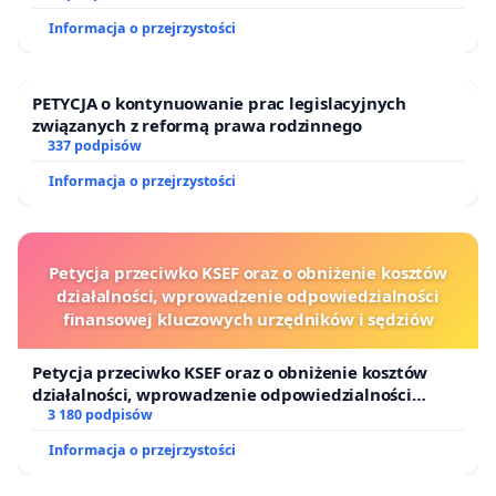
Informacja o przejrzystości
PETYCJA o kontynuowanie prac legislacyjnych
związanych z reformą prawa rodzinnego
337 podpisów
Informacja o przejrzystości
Petycja przeciwko KSEF oraz o obniżenie kosztów
działalności, wprowadzenie odpowiedzialności
finansowej kluczowych urzędników i sędziów
Petycja przeciwko KSEF oraz o obniżenie kosztów
działalności, wprowadzenie odpowiedzialności
finansowej kluczowych urzędników i sędziów
3 180 podpisów
Informacja o przejrzystości